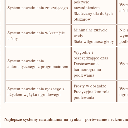
pokrycie
Wyma
System nawadniania zraszającego
‌nawodnieniem
ciśn
Skuteczny⁤ dla⁢ dużych
obszarów
Minimalne⁣ zużycie
Nie ⁢
System nawadniania w kształcie
wody
wym
taśmy
Stała wilgotność gleby
podl
Wygodne i
oszczędzające czas
System⁢ nawadniania⁣
Dostosowanie
Wyma
automatycznego z ​programatorem
harmonogramu
podlewania
Prosty w obsłudze
System nawadniania ręcznego ⁤z
Wyma
Precyzyjna kontrola
⁣użyciem wężyka ogrodowego
ogro
podlewania
Najlepsze systemy nawadniania na rynku – porównanie​ i rekomen