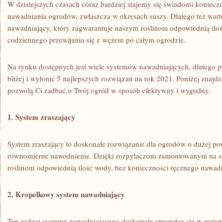
W dzisiejszych czasach ‍coraz⁤ bardziej ​stajemy⁢ się świadomi konie
nawadniania ogrodów, zwłaszcza w ⁢okresach ‌suszy. Dlatego też ‌war
‍nawadniający, który zagwarantuje‌ naszym roślinom odpowiednią iloś
codziennego przewijania się z wężem po całym ‌ogrodzie.
Na rynku dostępnych jest wiele systemów⁤ nawadniających, dlatego p
bliżej i‌ wyłonić 5 najlepszych rozwiązań na rok 2021. Poniżej znajdz
pozwolą Ci zadbać o⁤ Twój ⁤ogród‍ w sposób​ efektywny i wygodny.
1. System ​zraszający
System zraszający to doskonałe rozwiązanie⁤ dla⁤ ogrodów o dużej‌ po
równomierne nawodnienie.⁣ Dzięki ​rozpylaczom ‍zamontowanym na s
roślinom odpowiednią ilość wody,​ bez ​konieczności ręcznego‌ nawad
2. Kropelkowy system⁣ nawadniający
Ten rodzaj systemu nawadniającego doskonale sprawdza⁤ się w przyp