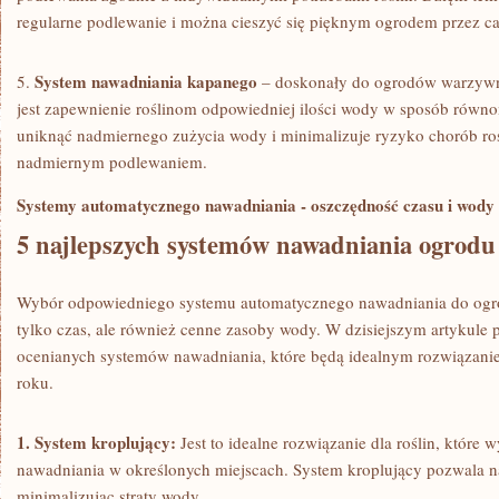
regularne ‍podlewanie ‌i ⁤można cieszyć się ‍pięknym ‍ogrodem przez c
System nawadniania kapanego
5.
– ​doskonały do ogrodów warzywnyc
jest ⁣zapewnienie roślinom ⁣odpowiedniej​ ilości ⁤wody w ​sposób⁢ rów
uniknąć nadmiernego zużycia wody i ⁣minimalizuje‌ ryzyko chorób r
nadmiernym podlewaniem.
Systemy⁤ automatycznego nawadniania ‍-‌ oszczędność ​czasu‍ i wody
5 najlepszych systemów nawadniania ogrodu
Wybór ⁢odpowiedniego systemu automatycznego nawadniania ⁤do ogro
tylko czas,⁢ ale‍ również cenne‍ zasoby wody. W⁣ dzisiejszym artykule
ocenianych systemów nawadniania, które⁢ będą​ idealnym rozwiązani
roku.
1. System kroplujący:
Jest to idealne rozwiązanie dla roślin, które‍ 
nawadniania w określonych miejscach.‌ System kroplujący pozwala n
minimalizując straty⁢ wody.