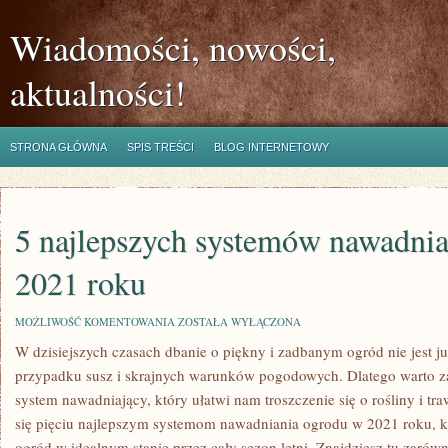
Wiadomości, nowości,
aktualności!
STRONA GŁÓWNA
SPIS TREŚCI
BLOG INTERNETOWY
5 najlepszych systemów nawadni
2021 roku
5
MOŻLIWOŚĆ KOMENTOWANIA
ZOSTAŁA WYŁĄCZONA
NAJLEPSZYCH
W dzisiejszych czasach dbanie o piękny‌ i ⁣zadbanym ogród nie​ jest już 
SYSTEMÓW
NAWADNIANIA
przypadku ⁤susz i‍ skrajnych warunków pogodowych.‍ Dlatego warto
OGRODU
W
system nawadniający, który ułatwi nam⁣ troszczenie się‌ o ​rośliny i​ t
2021
się pięciu najlepszym systemom ⁢nawadniania ogrodu w⁣ 2021 roku, 
ROKU
‌ogród‍ w ‍idealnym stanie przez cały sezon letni. Znajdziesz ‍tu zarów