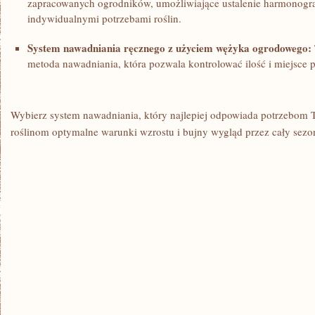
zapracowanych ogrodników,‍ umożliwiające⁤ ustalenie harmonogra
indywidualnymi ‍potrzebami roślin.
System‍ nawadniania ręcznego ⁣z użyciem wężyka ogrodowego:
metoda‌ nawadniania,⁤ która‌ pozwala kontrolować ilość ⁢i⁤ miejsce
Wybierz system nawadniania, który najlepiej odpowiada potrzebom 
roślinom optymalne‍ warunki ⁣wzrostu i ‌bujny wygląd przez cały ‍sezo