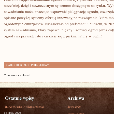
wcześniej, dzięki nowoczesnym systemom dostępnym na rynku. Wy
nawadniania może znacząco ‌usprawnić pielęgnację‌ ogrodu, oszczędza
opisane powyżej ⁣systemy oferują innowacyjne rozwiązania, które m
ogrodowych ⁢entuzjastów. Niezależnie⁣ od⁣ preferencji i budżetu, w 2
‌system nawadniania, który zapewni piękny i zdrowy ogród przez cały
ogrody ‍na przyszłe lato i cieszcie ‌się z piękna natury w pełni!
CATEGORIES:
BLOG INTERNETOWY
Comments are closed.
Ostatnie wpisy
Archiwa
Inwestowanie w Nieruchomości
lipiec 2026
14 lipca, 2026
czerwiec 2026