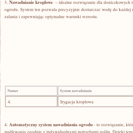
Nawadnianie kroplowe
3.⁢
⁢ – idealne rozwiązanie dla doniczkowych‌ 
ogrodu. System ten‍ pozwala precyzyjnie dostarczać wodę do ⁤każdej r
zalania i zapewniając optymalne warunki wzrostu.
Numer
System nawadniania
4.
Irygacja kroplowa
Automatyczny system nawadniania ogrodu
4.
⁢-⁣ to rozwiązanie, ‍
podlewania zgodnie z indywidualnymi potrzebami roślin. ⁣Dzięki temu n