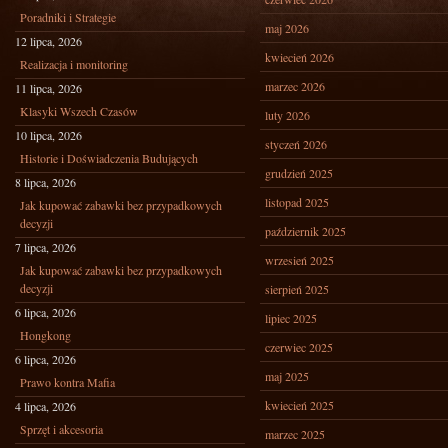
Poradniki i Strategie
maj 2026
12 lipca, 2026
kwiecień 2026
Realizacja i monitoring
marzec 2026
11 lipca, 2026
Klasyki Wszech Czasów
luty 2026
10 lipca, 2026
styczeń 2026
Historie i Doświadczenia Budujących
grudzień 2025
8 lipca, 2026
listopad 2025
Jak kupować zabawki bez przypadkowych
decyzji
październik 2025
7 lipca, 2026
wrzesień 2025
Jak kupować zabawki bez przypadkowych
decyzji
sierpień 2025
6 lipca, 2026
lipiec 2025
Hongkong
czerwiec 2025
6 lipca, 2026
maj 2025
Prawo kontra Mafia
kwiecień 2025
4 lipca, 2026
Sprzęt i akcesoria
marzec 2025