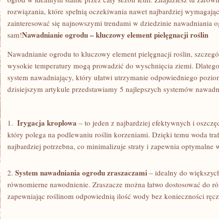
rozwiązania, które ⁤spełnią ⁤oczekiwania nawet najbardziej​ wymagają
zainteresować się‍ najnowszymi ⁣trendami w⁢ dziedzinie nawadniania 
Nawadnianie ⁣ogrodu – kluczowy element pielęgnacji roślin
sam!
Nawadnianie ⁣ogrodu to kluczowy element pielęgnacji roślin, szczególn
wysokie‍ temperatury ⁤mogą prowadzić do wyschnięcia ziemi. Dlatego
system nawadniający, który⁢ ułatwi utrzymanie odpowiedniego pozio
dzisiejszym artykule‍ przedstawiamy 5‌ najlepszych systemów nawad
Irygacja kroplowa
1. ⁢
– to jeden z najbardziej efektywnych i oszc
który ⁤polega ‌na podlewaniu roślin korzeniami. Dzięki ​temu ‍woda traf
najbardziej potrzebna, ⁣co minimalizuje straty i zapewnia optymalne w
System nawadniania ogrodu zraszaczami
2.
– ⁣idealny do ​większych
równomierne ⁢nawodnienie. Zraszacze można łatwo dostosować do r
zapewniając roślinom odpowiednią ilość wody bez ‍konieczności ręcz