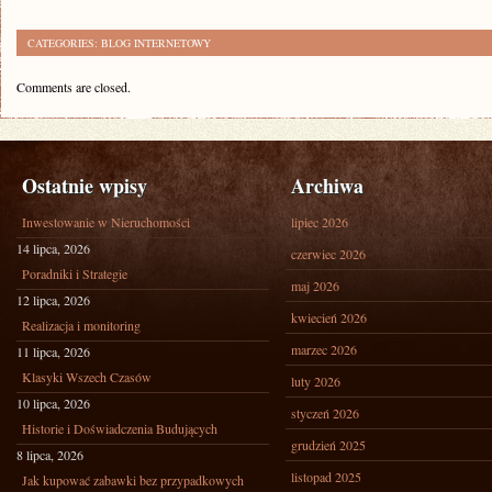
CATEGORIES:
BLOG INTERNETOWY
Comments are closed.
Ostatnie wpisy
Archiwa
Inwestowanie w Nieruchomości
lipiec 2026
14 lipca, 2026
czerwiec 2026
Poradniki i Strategie
maj 2026
12 lipca, 2026
kwiecień 2026
Realizacja i monitoring
marzec 2026
11 lipca, 2026
Klasyki Wszech Czasów
luty 2026
10 lipca, 2026
styczeń 2026
Historie i Doświadczenia Budujących
grudzień 2025
8 lipca, 2026
listopad 2025
Jak kupować zabawki bez przypadkowych