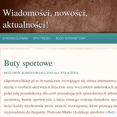
Wiadomości, nowości,
aktualności!
STRONA GŁÓWNA
SPIS TREŚCI
BLOG INTERNETOWY
Buty sportowe
BUTY
MOŻLIWOŚĆ KOMENTOWANIA
ZOSTAŁA WYŁĄCZONA
SPORTOWE
eSportowySklep.pl to dynamicznie rozwijająca się strona internetowa,
myślą o osobach aktywnych fizycznie oraz wszystkich miłośnikach sp
pełni rolę poradnikową dla osób poszukujących sprawdzonych infor
sportowej, butów sportowych, a także różnego rodzaju dodatków spo
treści każdy użytkownik może znaleźć rozwiązania, które pomogą
wyposażenia do biegania. Polecam Marki i kolekcje sportowe i
Buty 