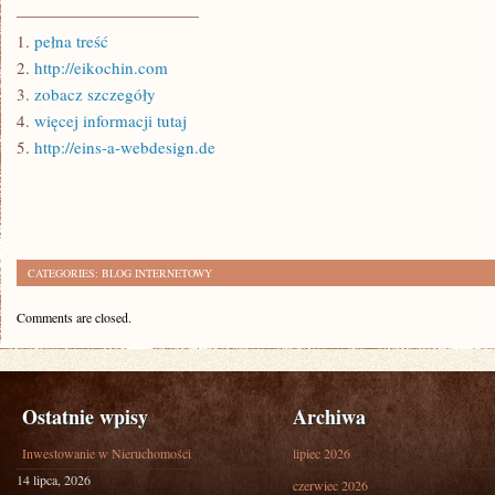
———————————
1.
pełna treść
2.
http://eikochin.com
3.
zobacz szczegóły
4.
więcej informacji tutaj
5.
http://eins-a-webdesign.de
CATEGORIES:
BLOG INTERNETOWY
Comments are closed.
Ostatnie wpisy
Archiwa
Inwestowanie w Nieruchomości
lipiec 2026
14 lipca, 2026
czerwiec 2026