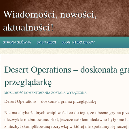
Wiadomości, nowości,
aktualności!
STRONA GŁÓWNA
SPIS TREŚCI
BLOG INTERNETOWY
Desert Operations – doskonała gr
przeglądarkę
DESERT
MOŻLIWOŚĆ KOMENTOWANIA
ZOSTAŁA WYŁĄCZONA
OPERATIONS
Desert Operations – doskonała gra na przeglądarkę
–
DOSKONAŁA
GRA
Nie ma chyba żadnych wątpliwości co do tego, że obecne gry na przeg
NA
PRZEGLĄDARKĘ
niezwykle rozbudowane. Fakt, jeszcze całkiem niedawno były one b
z niezbyt skomplikowaną rozrywką w której nie spotkamy się racze