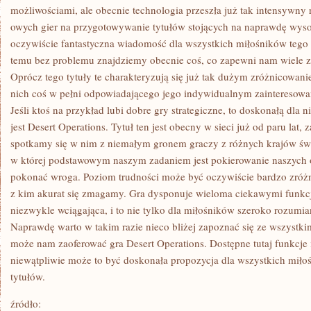
możliwościami, ale obecnie technologia przeszła już tak intensywny
owych gier na przygotowywanie tytułów stojących na naprawdę wyso
oczywiście fantastyczna wiadomość dla wszystkich miłośników tego
temu bez problemu znajdziemy obecnie coś, co zapewni nam wiele z
Oprócz tego tytuły te charakteryzują się już tak dużym zróżnicowan
nich coś w pełni odpowiadającego jego indywidualnym zainteresow
Jeśli ktoś na przykład lubi dobre gry strategiczne, to doskonałą dla 
jest Desert Operations. Tytuł ten jest obecny w sieci już od paru lat,
spotkamy się w nim z niemałym gronem graczy z różnych krajów świat
w której podstawowym naszym zadaniem jest pokierowanie naszych 
pokonać wroga. Poziom trudności może być oczywiście bardzo zróżn
z kim akurat się zmagamy. Gra dysponuje wieloma ciekawymi funkcj
niezwykle wciągająca, i to nie tylko dla miłośników szeroko rozumia
Naprawdę warto w takim razie nieco bliżej zapoznać się ze wszystki
może nam zaoferować gra Desert Operations. Dostępne tutaj funkcje 
niewątpliwie może to być doskonała propozycja dla wszystkich miło
tytułów.
źródło: