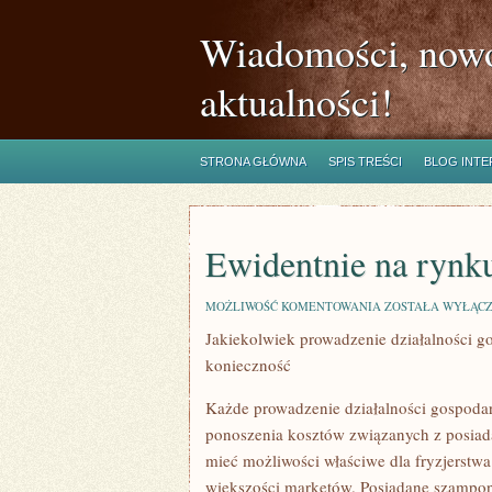
Wiadomości, nowo
aktualności!
STRONA GŁÓWNA
SPIS TREŚCI
BLOG INT
Ewidentnie na rynku
EWIDENTNIE
MOŻLIWOŚĆ KOMENTOWANIA
ZOSTAŁA WYŁĄC
NA
Jakiekolwiek prowadzenie działalności g
RYNKU
DOSTĘPNE
konieczność
SĄ
RÓWNIEŻ
DUŻE
Każde prowadzenie działalności gospodar
ponoszenia kosztów związanych z posiad
mieć możliwości właściwe dla fryzjerstwa
większości marketów. Posiadane szampo