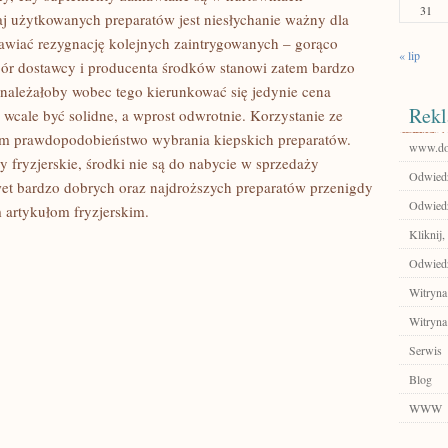
31
aj użytkowanych preparatów jest niesłychanie ważny dla
awiać rezygnację kolejnych zaintrygowanych – gorąco
« lip
bór dostawcy i producenta środków stanowi zatem bardzo
 należałoby wobec tego kierunkować się jedynie cena
Rekl
wcale być solidne, a wprost odwrotnie. Korzystanie ze
em prawdopodobieństwo wybrania kiepskich preparatów.
www.doj
fryzjerskie, środki nie są do nabycie w sprzedaży
Odwiedź 
wet bardzo dobrych oraz najdroższych preparatów przenigdy
Odwiedź
 artykułom fryzjerskim.
Kliknij,
Odwiedź
Witryna
Witryna
Serwis
Blog
WWW