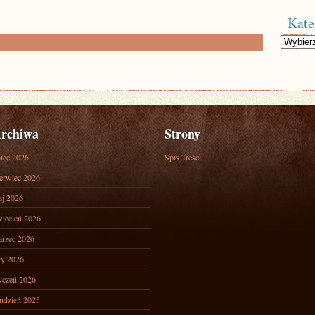
Kate
Kategorie
rchiwa
Strony
piec 2026
Spis Treści
erwiec 2026
j 2026
iecień 2026
rzec 2026
ty 2026
yczeń 2026
udzień 2025