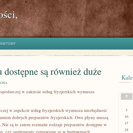
ści,
ERNETOWY
 dostępne są również duże
Kale
ZONA
ospodarczej w zakresie usług fryzjerskich wymusza
P
czej w aspekcie usług fryzjerskich wymusza niezbędność
3
10
aniem dobrych preparatów fryzjerskich. Owe płyny muszą
17
. Nie są to zatem rozmaite rodzaje preparatów dostępne w
24
ny, czy suplementy zamawiane są w hurtowniach