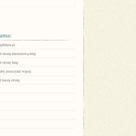
ama:
ubilera.pl
stronę internetową tutaj
 stronę tutaj
 aby przeczytać więcej
 naszą stronę