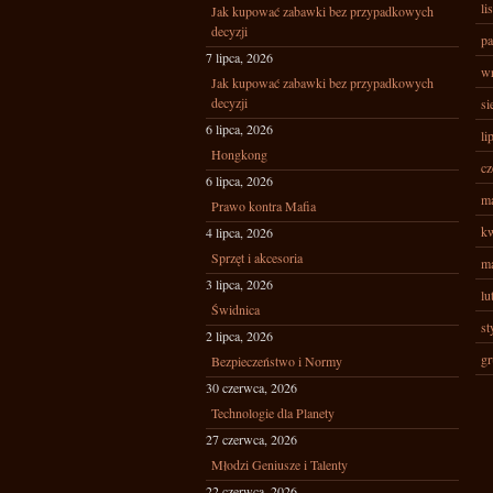
li
Jak kupować zabawki bez przypadkowych
decyzji
pa
7 lipca, 2026
wr
Jak kupować zabawki bez przypadkowych
decyzji
si
6 lipca, 2026
li
Hongkong
cz
6 lipca, 2026
ma
Prawo kontra Mafia
kw
4 lipca, 2026
Sprzęt i akcesoria
ma
3 lipca, 2026
lu
Świdnica
st
2 lipca, 2026
gr
Bezpieczeństwo i Normy
30 czerwca, 2026
Technologie dla Planety
27 czerwca, 2026
Młodzi Geniusze i Talenty
22 czerwca, 2026