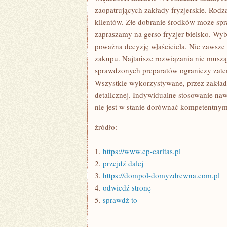
zaopatrujących zakłady fryzjerskie. Rodz
klientów. Złe dobranie środków może spr
zapraszamy na gerso fryzjer bielsko. Wy
poważna decyzję właściciela. Nie zawsze
zakupu. Najtańsze rozwiązania nie muszą 
sprawdzonych preparatów ograniczy zat
Wszystkie wykorzystywane, przez zakłady 
detalicznej. Indywidualne stosowanie na
nie jest w stanie dorównać kompetentnym
źródło:
———————————
1.
https://www.cp-caritas.pl
2.
przejdź dalej
3.
https://dompol-domyzdrewna.com.pl
4.
odwiedź stronę
5.
sprawdź to