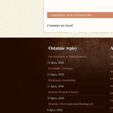
CATEGORIES:
BLOG INTERNETOWY
Comments are closed.
Ostatnie wpisy
A
Inwestowanie w Nieruchomości
li
14 lipca, 2026
cz
Poradniki i Strategie
ma
12 lipca, 2026
kw
Realizacja i monitoring
ma
11 lipca, 2026
Klasyki Wszech Czasów
lu
10 lipca, 2026
st
Historie i Doświadczenia Budujących
gr
8 lipca, 2026