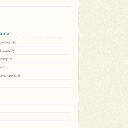
ama:
aj dalej tutaj
 szczegóły
szczegóły
teraz
ełen opis tutaj