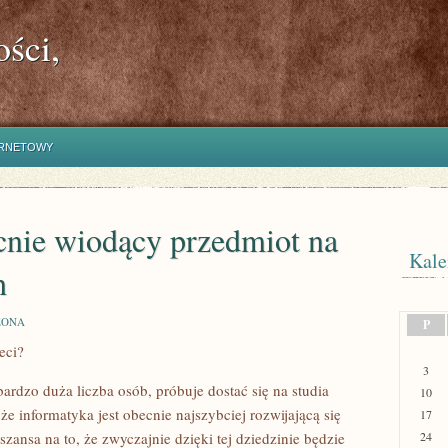
ści,
ERNETOWY
cnie wiodący przedmiot na
Kale
h
ZONA
P
eci?
3
ardzo duża liczba osób, próbuje dostać się na studia
10
e informatyka jest obecnie najszybciej rozwijającą się
17
szansa na to, że zwyczajnie dzięki tej dziedzinie będzie
24