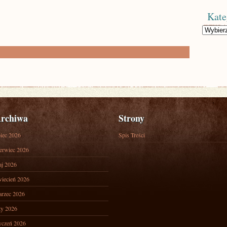
Kate
Kategorie
rchiwa
Strony
piec 2026
Spis Treści
erwiec 2026
j 2026
iecień 2026
rzec 2026
ty 2026
yczeń 2026