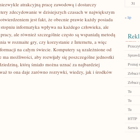
31
 niezwykle atrakcyjną pracę zawodową i dostarczy
tery zdecydowanie w dzisiejszych czasach w największym
« lip
potwierdzeniem jest fakt, że obecnie prawie każdy posiada
stopniu informatyka wpływa na każdego człowieka, ale
 pracy, ale również szczególnie często są wspaniałą metodą
Rekl
ia w rozmaite gry, czy korzystanie z Internetu, a więc
Przeczyt
nformacji na całym świecie. Komputery są uzależnione od
Sprawdź
ie ma możliwości, aby rozwijały się poszczególne jednostki
ziedziną, którą śmiało można uznać za najbardziej
Poznaj 
aż to ona daje zarówno rozrywki, wiedzy, jak i środków
Zobacz 
Zobacz p
Tu
Tu
Tu
HTTP
Serwis