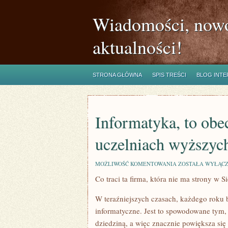
Wiadomości, nowo
aktualności!
STRONA GŁÓWNA
SPIS TREŚCI
BLOG INT
Informatyka, to obe
uczelniach wyższyc
INFORMATYKA,
MOŻLIWOŚĆ KOMENTOWANIA
ZOSTAŁA WYŁĄC
TO
Co traci ta firma, która nie ma strony w Si
OBECNIE
WIODĄCY
PRZEDMIOT
W teraźniejszych czasach, każdego roku b
NA
UCZELNIACH
informatyczne. Jest to spowodowane tym, ż
WYŻSZYCH
dziedziną, a więc znacznie powiększa się 