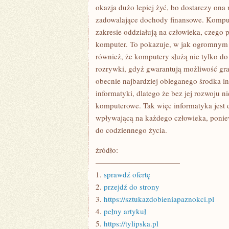
okazja dużo lepiej żyć, bo dostarczy ona
zadowalające dochody finansowe. Kompu
zakresie oddziałują na człowieka, czego 
komputer. To pokazuje, w jak ogromnym 
również, że komputery służą nie tylko do
rozrywki, gdyż gwarantują możliwość gran
obecnie najbardziej obleganego środka i
informatyki, dlatego że bez jej rozwoju n
komputerowe. Tak więc informatyka jest d
wpływającą na każdego człowieka, poniew
do codziennego życia.
źródło:
———————————
1.
sprawdź ofertę
2.
przejdź do strony
3.
https://sztukazdobieniapaznokci.pl
4.
pełny artykuł
5.
https://tylipska.pl