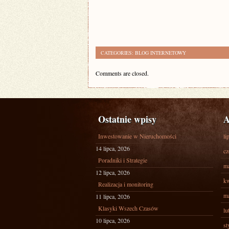
CATEGORIES:
BLOG INTERNETOWY
Comments are closed.
Ostatnie wpisy
A
Inwestowanie w Nieruchomości
li
14 lipca, 2026
cz
Poradniki i Strategie
ma
12 lipca, 2026
kw
Realizacja i monitoring
ma
11 lipca, 2026
Klasyki Wszech Czasów
lu
10 lipca, 2026
st