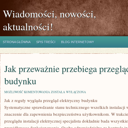
Wiadomości, nowości,
aktualności!
STRONA GŁÓWNA
SPIS TREŚCI
BLOG INTERNETOWY
Jak przeważnie przebiega przegl
budynku
JAK
MOŻLIWOŚĆ KOMENTOWANIA
ZOSTAŁA WYŁĄCZONA
PRZEWAŻNIE
Jak z reguły wygląda przegląd elektryczny budynku
PRZEBIEGA
PRZEGLĄD
Systematyczne sprawdzanie stanu technicznego wszelkich instalacj
BUDOWLANY
BUDYNKU
znaczenie dla zapewnienia bezpieczeństwa użytkownikom. W trakcie
przeglądu instalacji elektrycznej specjalista dokładnie bada wszystki
prawidłowego funkcjonowania. Osoba odpowiedzialna za kontrolę ins