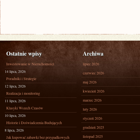
Ostatnie wpisy
Archiwa
Inwestowanie w Nieruchomości
lipiec 2026
14 lipca, 2026
czerwiec 2026
Poradniki i Strategie
maj 2026
12 lipca, 2026
kwiecień 2026
Realizacja i monitoring
marzec 2026
11 lipca, 2026
Klasyki Wszech Czasów
luty 2026
10 lipca, 2026
styczeń 2026
Historie i Doświadczenia Budujących
grudzień 2025
8 lipca, 2026
listopad 2025
Jak kupować zabawki bez przypadkowych