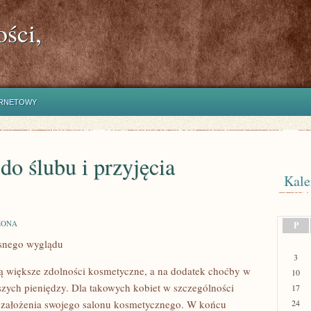
ści,
ERNETOWY
do ślubu i przyjęcia
Kale
ZONA
P
snego wyglądu
3
ją większe zdolności kosmetyczne, a na dodatek choćby w
10
kszych pieniędzy. Dla takowych kobiet w szczególności
17
i założenia swojego salonu kosmetycznego. W końcu
24