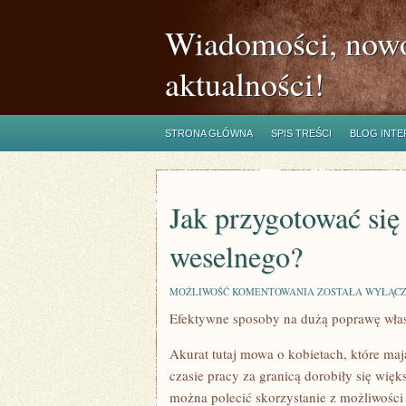
Wiadomości, nowo
aktualności!
STRONA GŁÓWNA
SPIS TREŚCI
BLOG INT
Jak przygotować się 
weselnego?
JAK
MOŻLIWOŚĆ KOMENTOWANIA
ZOSTAŁA WYŁĄC
PRZYGOTOWAĆ
Efektywne sposoby na dużą poprawę wła
SIĘ
DO
ŚLUBU
Akurat tutaj mowa o kobietach, które ma
I
PRZYJĘCIA
czasie pracy za granicą dorobiły się wię
WESELNEGO?
można polecić skorzystanie z możliwośc