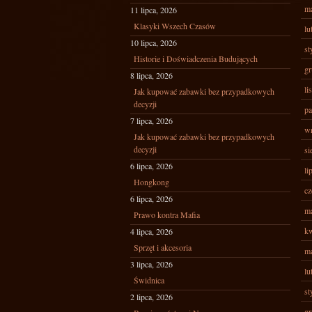
ma
11 lipca, 2026
Klasyki Wszech Czasów
lu
10 lipca, 2026
st
Historie i Doświadczenia Budujących
gr
8 lipca, 2026
li
Jak kupować zabawki bez przypadkowych
decyzji
pa
7 lipca, 2026
wr
Jak kupować zabawki bez przypadkowych
decyzji
si
6 lipca, 2026
li
Hongkong
cz
6 lipca, 2026
ma
Prawo kontra Mafia
kw
4 lipca, 2026
Sprzęt i akcesoria
ma
3 lipca, 2026
lu
Świdnica
st
2 lipca, 2026
gr