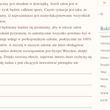
31
czny jest strzałem w dziesiątkę. Jeżeli salon jest w
ysk będzie całkiem spory. Często sytuacja jest taka, że
« lip
amy, iż najważniejsze jest usatysfakcjonowanie wszystkich
ntów.
 będziemy bardzo się postaramy, aby w istocie salon
Rekl
ednim poziomem, to autentycznie wszystko powinno być w
Zarejest
uje usługi w profesjonalnym salonie, praktycznie na 100%
Odwiedź 
ientów. A zresztą w naszym salonie nie musi obsługiwać
ardzo dobrym rozwiązaniem jest fryzjer Wrocław, dzięki
Odwiedź 
 Dzięki szerszej ofercie, zapewne interes dużo szybciej się
Zobacz w
wdę żadna z pań chcących inwestować pieniądze nie
Przejdź
Tutaj
Strona
Blog
WWW
HTTP