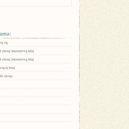
ama:
ruj się
stronę internetową tutaj
stronę internetową tutaj
ięcej tutaj
 do strony