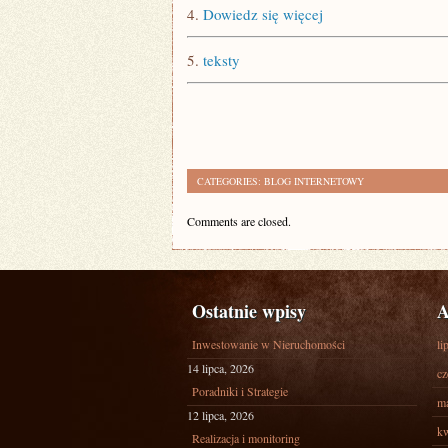
4.
Dowiedz się więcej
5.
teksty
CATEGORIES:
BLOG INTERNETOWY
Comments are closed.
Ostatnie wpisy
A
Inwestowanie w Nieruchomości
li
14 lipca, 2026
cz
Poradniki i Strategie
ma
12 lipca, 2026
kw
Realizacja i monitoring