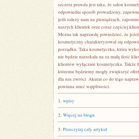
szczera prawda jest taka, że salon kosmety
odpowiedni sposób prowadzony, zapewne z
jeśli zależy nam na pieniądzach, zapomin
naszych klientek oraz coraz częściej klie
Można tak naprawdę powiedzieć, że jeżeli
kosmetyczny charakteryzował się odpowi
porządku. Taka kosmetyczka, która wykon
nie będzie narzekała na za małą ilość kl
klientów wyłącznie kosmetyczka. Także b
któremu będziemy mogły zwiększyć ofertę.
dla nas zwróci. Akurat co do tego napra
powinna mieć wątpliwości.
1.
wpisy
2.
Więcej na blogu
3.
Przeczytaj cały artykuł