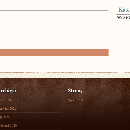
Kate
Kategorie
rchiwa
Strony
piec 2026
Spis Treści
erwiec 2026
j 2026
iecień 2026