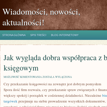
Wiadomości, nowości,
aktualności!
STRONA GŁÓWNA
SPIS TREŚCI
BLOG INTERNETOWY
Jak wygląda dobra współpraca z 
księgowym
JAK
MOŻLIWOŚĆ KOMENTOWANIA
ZOSTAŁA WYŁĄCZONA
WYGLĄDA
Czy przekazanie księgowości na zewnątrz jest dobrym pomysłem
DOBRA
WSPÓŁPRACA
Spora ilość firm rozważa, czy przekazanie spraw związanych z finan
Z
BIUREM
większy spokój i porządek w codziennej działalności. Niezależne
bi
KSIĘGOWYM
targówek
przejmuje na siebie prowadzenie wszystkich dokumentów, r
urzędami, a właściciel firmy nie musi na bieżąco śledzić ciągłych zm