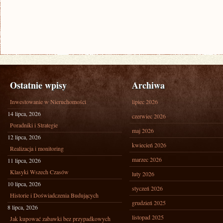
Ostatnie wpisy
Archiwa
Inwestowanie w Nieruchomości
lipiec 2026
14 lipca, 2026
czerwiec 2026
Poradniki i Strategie
maj 2026
12 lipca, 2026
kwiecień 2026
Realizacja i monitoring
marzec 2026
11 lipca, 2026
Klasyki Wszech Czasów
luty 2026
10 lipca, 2026
styczeń 2026
Historie i Doświadczenia Budujących
grudzień 2025
8 lipca, 2026
listopad 2025
Jak kupować zabawki bez przypadkowych