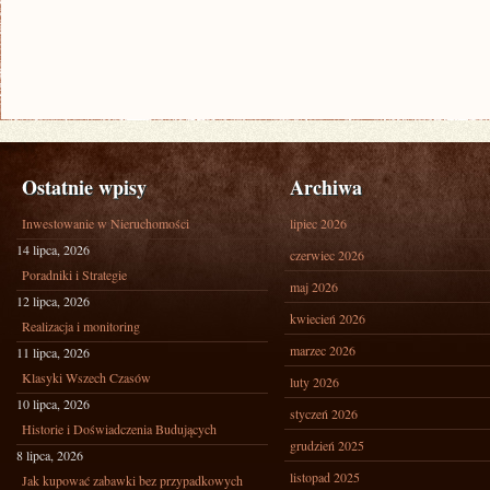
Ostatnie wpisy
Archiwa
Inwestowanie w Nieruchomości
lipiec 2026
14 lipca, 2026
czerwiec 2026
Poradniki i Strategie
maj 2026
12 lipca, 2026
kwiecień 2026
Realizacja i monitoring
marzec 2026
11 lipca, 2026
Klasyki Wszech Czasów
luty 2026
10 lipca, 2026
styczeń 2026
Historie i Doświadczenia Budujących
grudzień 2025
8 lipca, 2026
listopad 2025
Jak kupować zabawki bez przypadkowych