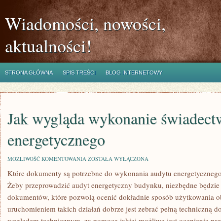
Wiadomości, nowości,
aktualności!
STRONA GŁÓWNA
SPIS TREŚCI
BLOG INTERNETOWY
Jak wygląda wykonanie świadect
energetycznego
JAK
MOŻLIWOŚĆ KOMENTOWANIA
ZOSTAŁA WYŁĄCZONA
WYGLĄDA
Które dokumenty są potrzebne do wykonania audytu energetyczneg
WYKONANIE
ŚWIADECTWA
Żeby przeprowadzić audyt energetyczny budynku, niezbędne będzie
ENERGETYCZNEGO
dokumentów, które pozwolą ocenić dokładnie sposób użytkowania obi
uruchomieniem takich działań dobrze jest zebrać pełną techniczną
względem technicznym, za pomocą jakiej możliwe jest ocenienie pa