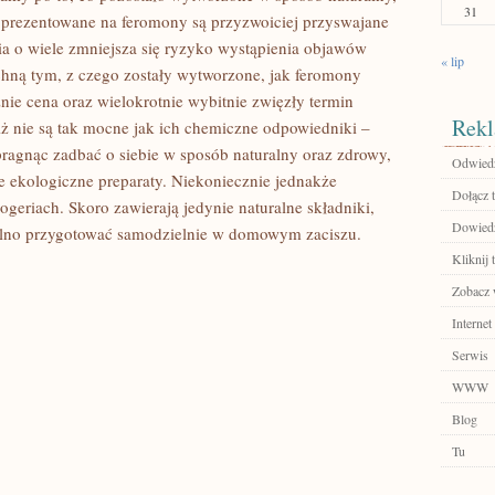
31
 prezentowane na feromony są przyzwoiciej przyswajane
ia o wiele zmniejsza się ryzyko wystąpienia objawów
« lip
chną tym, z czego zostały wytworzone, jak feromony
nie cena oraz wielokrotnie wybitnie zwięzły termin
Rekl
iż nie są tak mocne jak ich chemiczne odpowiedniki –
ragnąc zadbać o siebie w sposób naturalny oraz zdrowy,
Odwiedź 
e ekologiczne preparaty. Niekoniecznie jednakże
Dołącz t
ogeriach. Skoro zawierają jedynie naturalne składniki,
Dowiedz
olno przygotować samodzielnie w domowym zaciszu.
Kliknij 
Zobacz w
Internet
Serwis
WWW
Blog
Tu