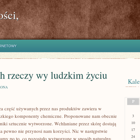
ści,
ERNETOWY
ch rzeczy wy ludzkim życiu
Kale
ZONA
P
sza część używanych przez nas produktów zawiera w
udzkiego komponenty chemiczne. Proponowane nam obecnie
3
10
dniki sztucznie wytworzone. Wchłaniane przez skórę dostają
17
na pewno nie przynosi nam korzyści. Nic w następstwie
24
ęgamy po to, co pozostało wytworzone w sposób naturalny,