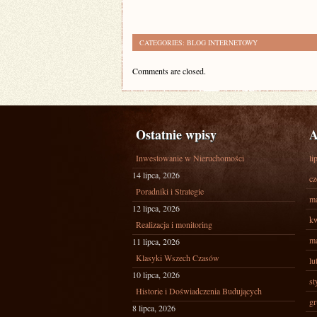
CATEGORIES:
BLOG INTERNETOWY
Comments are closed.
Ostatnie wpisy
A
Inwestowanie w Nieruchomości
li
14 lipca, 2026
cz
Poradniki i Strategie
ma
12 lipca, 2026
kw
Realizacja i monitoring
ma
11 lipca, 2026
Klasyki Wszech Czasów
lu
10 lipca, 2026
st
Historie i Doświadczenia Budujących
gr
8 lipca, 2026