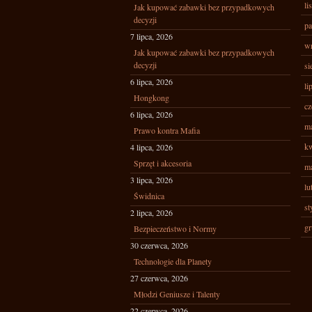
li
Jak kupować zabawki bez przypadkowych
decyzji
pa
7 lipca, 2026
wr
Jak kupować zabawki bez przypadkowych
decyzji
si
6 lipca, 2026
li
Hongkong
cz
6 lipca, 2026
ma
Prawo kontra Mafia
kw
4 lipca, 2026
Sprzęt i akcesoria
ma
3 lipca, 2026
lu
Świdnica
st
2 lipca, 2026
gr
Bezpieczeństwo i Normy
30 czerwca, 2026
Technologie dla Planety
27 czerwca, 2026
Młodzi Geniusze i Talenty
22 czerwca, 2026