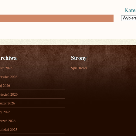
Kate
Kategorie
rchiwa
Strony
piec 2026
Spis Treści
erwiec 2026
j 2026
iecień 2026
rzec 2026
ty 2026
yczeń 2026
udzień 2025