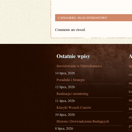
CATEGORIES:
BLOG INTERNETOWY
Comments are closed.
Ostatnie wpisy
A
Inwestowanie w Nieruchomości
li
14 lipca, 2026
cz
Poradniki i Strategie
ma
12 lipca, 2026
kw
Realizacja i monitoring
ma
11 lipca, 2026
Klasyki Wszech Czasów
lu
10 lipca, 2026
st
Historie i Doświadczenia Budujących
gr
8 lipca, 2026