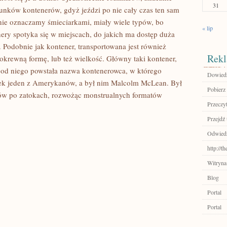
31
dunków kontenerów, gdyż jeździ po nie cały czas ten sam
znie oznaczamy śmieciarkami, miały wiele typów, bo
« lip
nery spotyka się w miejscach, do jakich ma dostęp duża
. Podobnie jak kontener, transportowana jest również
Rekl
pokrewną formę, lub też wielkość. Główny taki kontener,
od niego powstała nazwa kontenerowca, w którego
Dowiedz 
tek jeden z Amerykanów, a był nim Malcolm McLean. Był
Pobierz 
jsów po zatokach, rozwożąc monstrualnych formatów
Przeczyt
Przejdź 
Odwiedź 
http://
Witryna
Blog
Portal
Portal