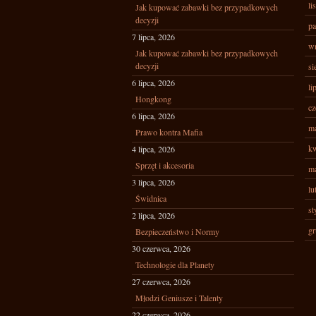
li
Jak kupować zabawki bez przypadkowych
decyzji
pa
7 lipca, 2026
wr
Jak kupować zabawki bez przypadkowych
decyzji
si
6 lipca, 2026
li
Hongkong
cz
6 lipca, 2026
ma
Prawo kontra Mafia
kw
4 lipca, 2026
Sprzęt i akcesoria
ma
3 lipca, 2026
lu
Świdnica
st
2 lipca, 2026
gr
Bezpieczeństwo i Normy
30 czerwca, 2026
Technologie dla Planety
27 czerwca, 2026
Młodzi Geniusze i Talenty
22 czerwca, 2026