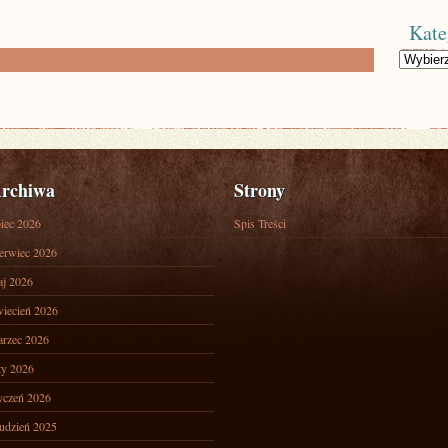
Kate
Kategorie
rchiwa
Strony
piec 2026
Spis Treści
erwiec 2026
j 2026
iecień 2026
rzec 2026
ty 2026
yczeń 2026
udzień 2025