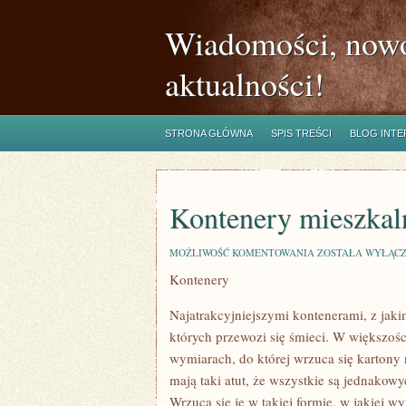
Wiadomości, nowo
aktualności!
STRONA GŁÓWNA
SPIS TREŚCI
BLOG INT
Kontenery mieszkal
KONTENERY
MOŻLIWOŚĆ KOMENTOWANIA
ZOSTAŁA WYŁĄC
MIESZKALNE
Kontenery
Najatrakcyjniejszymi kontenerami, z jak
których przewozi się śmieci. W większoś
wymiarach, do której wrzuca się kartony
mają taki atut, że wszystkie są jednako
Wrzuca się je w takiej formie, w jakiej w