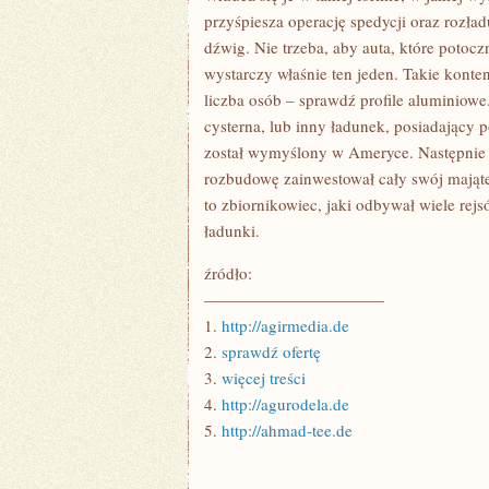
przyśpiesza operację spedycji oraz rozła
dźwig. Nie trzeba, aby auta, które potoc
wystarczy właśnie ten jeden. Takie konte
liczba osób – sprawdź profile aluminiowe
cysterna, lub inny ładunek, posiadający 
został wymyślony w Ameryce. Następnie 
rozbudowę zainwestował cały swój mają
to zbiornikowiec, jaki odbywał wiele re
ładunki.
źródło:
———————————
1.
http://agirmedia.de
2.
sprawdź ofertę
3.
więcej treści
4.
http://agurodela.de
5.
http://ahmad-tee.de