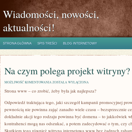
Wiadomości, nowości,
aktualności!
STRONA GŁÓWNA
SPIS TREŚCI
BLOG INTERNETOWY
Na czym polega projekt witryny?
NA
MOŻLIWOŚĆ KOMENTOWANIA
ZOSTAŁA WYŁĄCZONA
CZYM
Strona www – co zrobić, żeby była jak najlepsza?
POLEGA
PROJEKT
WITRYNY?
Odpowiedź traktująca tego, jaki szczegół kampanii promocyjnej prow
pewnością nie powinna zająć zanadto wiele czasu – bezsprzecznie 
dokładnie akcji tego rodzaju powinna być domena – to jakkolwiek wł
kontrahenci mogą nas odszukać, a potem zadecydować o tym, czy ch
Skutkiem tego również witryna internetowa www bez żadnych zaha