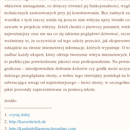
właściwie nienagannie, co dotyczy również jej funkcjonalności, wygl
technicznych zastosowanych przy jej konstruowaniu. Bez żadnych z
wszelkie z tych rzeczy ustala się jeszcze nim witryna ujrzy światło 
zawarte w projekcie witryny. Jeżeli chodzi o pierwszy parametr, wiele
najważniejszy oraz nie ma co się takiemu poglądowi dziwować, szcz
weźmiemy to, że oczywiście od tego zależy przecież, jak ekspresow
odnajdzie na stronie internetowej informacje, których wypatruje. O t
zadbać każdy ekspert, który oferuje tworzenie witryn internetowych.
to perfekcyjne potwierdzenie jakości oraz profesjonalizmu. Na pewno 
graficzna – nieodpowiednie dobranie kolorów czy grafik może uczyni
dalszego przeglądania strony, a wobec tego stawiajmy poniekąd na b
odwracające uwagi od najistotniejszego – treści strony, w szczególno
jakie pozostały zaprezentowane za pomocą tekstu.
źródło:
———————————
1.
czytaj dalej
2.
http://kassetterich.de
3.
http://kaufenbilligmoncleronline.com