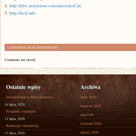
4.
http://kbv-nordstern-ostermoordorf.de
5.
http://kctl.info
CATEGORIES:
BLOG INTERNETOWY
Comments are closed.
Ostatnie wpisy
Archiwa
Inwestowanie w Nieruchomości
lipiec 2026
14 lipca, 2026
czerwiec 2026
Poradniki i Strategie
maj 2026
12 lipca, 2026
kwiecień 2026
Realizacja i monitoring
marzec 2026
11 lipca, 2026