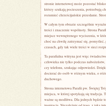
stronie internetowej może pozostać blisko
którzy szukają pocieszenia, potrzebują ch
rozumieć chrześcijańskie przesłanie. Str
W całym tym obrazie szczególnie wyraźna j
treści i znaczenie wspólnoty. Strona Para
miejsce wewnętrznego wyciszenia, w któr
choć na chwilę zatrzymać się, pomyśleć
czasach, gdy tak wiele treści w sieci roz
Ta parafialna witryna jest więc świadect
człowieka nie tylko podczas nabożeństw,
czy telefonu, szukając odpowiedzi. Dzięk
docierać do osób w różnym wieku, o różn
duchowego.
Strona internetowa Parafii pw. Świętej T
miejsca, w której spotykają się tradycja.
ważne są modlitwa. Dla jednych będzie t
inspiracja. Niezależnie od tego, z jaką in