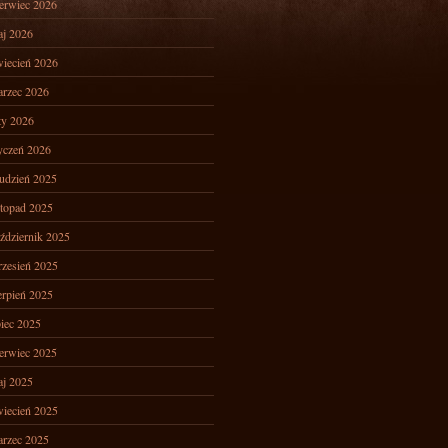
erwiec 2026
j 2026
iecień 2026
rzec 2026
ty 2026
yczeń 2026
udzień 2025
stopad 2025
ździernik 2025
zesień 2025
erpień 2025
piec 2025
erwiec 2025
j 2025
iecień 2025
rzec 2025