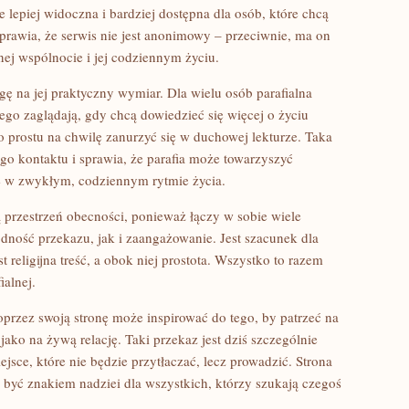
 lepiej widoczna i bardziej dostępna dla osób, które chcą
prawia, że serwis nie jest anonimowy – przeciwnie, ma on
ej wspólnocie i jej codziennym życiu.
gę na jej praktyczny wymiar. Dla wielu osób parafialna
ego zaglądają, gdy chcą dowiedzieć się więcej o życiu
po prostu na chwilę zanurzyć się w duchowej lekturze. Taka
ego kontaktu i sprawia, że parafia może towarzyszyć
że w zwykłym, codziennym rytmie życia.
ą przestrzeń obecności, ponieważ łączy w sobie wiele
dność przekazu, jak i zaangażowanie. Jest szacunek dla
st religijna treść, a obok niej prostota. Wszystko to razem
ialnej.
oprzez swoją stronę może inspirować do tego, by patrzeć na
jako na żywą relację. Taki przekaz jest dziś szczególnie
jsce, które nie będzie przytłaczać, lecz prowadzić. Strona
– być znakiem nadziei dla wszystkich, którzy szukają czegoś