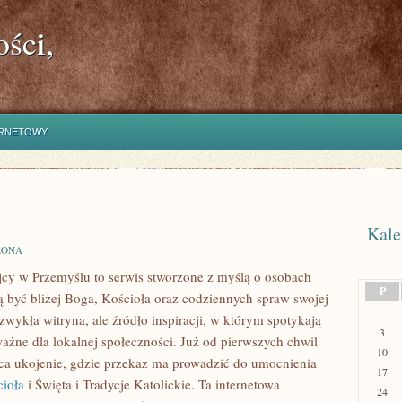
ści,
ERNETOWY
Kale
ZONA
rójcy w Przemyślu to serwis stworzone z myślą o osobach
P
 być bliżej Boga, Kościoła oraz codziennych spraw swojej
 zwykła witryna, ale źródło inspiracji, w którym spotykają
3
ważne dla lokalnej społeczności. Już od pierwszych chwil
10
sąca ukojenie, gdzie przekaz ma prowadzić do umocnienia
17
cioła
i Święta i Tradycje Katolickie. Ta internetowa
24