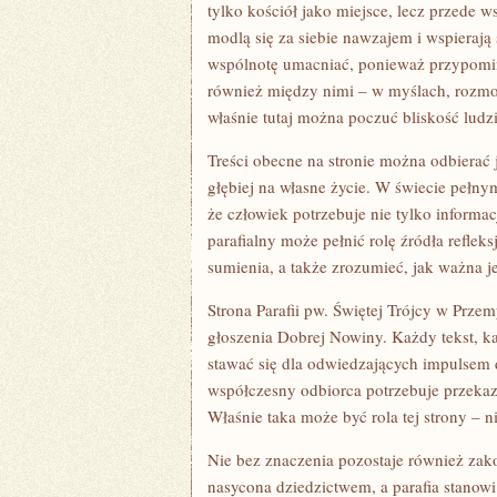
tylko kościół jako miejsce, lecz przede 
modlą się za siebie nawzajem i wspierają
wspólnotę umacniać, ponieważ przypomina
również między nimi – w myślach, rozm
właśnie tutaj można poczuć bliskość ludz
Treści obecne na stronie można odbierać j
głębiej na własne życie. W świecie pełn
że człowiek potrzebuje nie tylko informa
parafialny może pełnić rolę źródła refle
sumienia, a także zrozumieć, jak ważna j
Strona Parafii pw. Świętej Trójcy w Prze
głoszenia Dobrej Nowiny. Każdy tekst, ka
stawać się dla odwiedzających impulsem 
współczesny odbiorca potrzebuje przekaz
Właśnie taka może być rola tej strony – n
Nie bez znaczenia pozostaje również zako
nasycona dziedzictwem, a parafia stanow