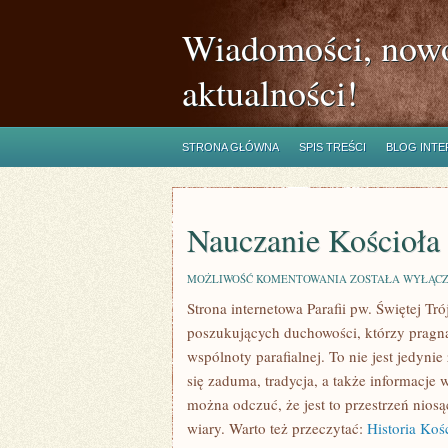
Wiadomości, nowo
aktualności!
STRONA GŁÓWNA
SPIS TREŚCI
BLOG INT
Nauczanie Kościoła
NAUCZANIE
MOŻLIWOŚĆ KOMENTOWANIA
ZOSTAŁA WYŁĄC
KOŚCIOŁA
Strona internetowa Parafii pw. Świętej T
poszukujących duchowości, którzy pragną
wspólnoty parafialnej. To nie jest jedynie
się zaduma, tradycja, a także informacje 
można odczuć, że jest to przestrzeń nio
wiary. Warto też przeczytać:
Historia Koś