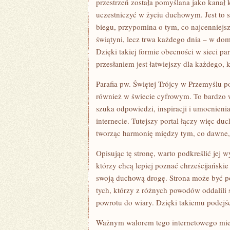
przestrzeń została pomyślana jako kanał 
uczestniczyć w życiu duchowym. Jest to
biegu, przypomina o tym, co najcenniejs
świątyni, lecz trwa każdego dnia – w dom
Dzięki takiej formie obecności w sieci para
przesłaniem jest łatwiejszy dla każdego, 
Parafia pw. Świętej Trójcy w Przemyślu 
również w świecie cyfrowym. To bardzo 
szuka odpowiedzi, inspiracji i umocnieni
internecie. Tutejszy portal łączy więc d
tworząc harmonię między tym, co dawne,
Opisując tę stronę, warto podkreślić jej 
którzy chcą lepiej poznać chrześcijańskie
swoją duchową drogę. Strona może być p
tych, którzy z różnych powodów oddalili s
powrotu do wiary. Dzięki takiemu podejści
Ważnym walorem tego internetowego miejs