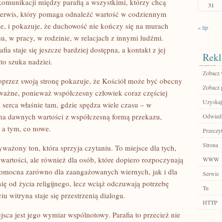
komunikacji między parafią a wszystkimi, którzy chcą
31
 serwis, który pomaga odnaleźć wartość w codziennym
ze, i pokazuje, że duchowość nie kończy się na murach
« lip
u, w pracy, w rodzinie, w relacjach z innymi ludźmi.
fia staje się jeszcze bardziej dostępna, a kontakt z jej
Rekl
kto szuka nadziei.
Zobacz w
poprzez swoją stronę pokazuje, że Kościół może być obecny
Zobacz p
ważne, ponieważ współczesny człowiek coraz częściej
Uzyskaj
a serca właśnie tam, gdzie spędza wiele czasu – w
ucha dawnych wartości z współczesną formą przekazu,
Odwied
 a tym, co nowe.
Przeczyt
Strona
wyważony ton, która sprzyja czytaniu. To miejsce dla tych,
 wartości, ale również dla osób, które dopiero rozpoczynają
WWW
omocna zarówno dla zaangażowanych wiernych, jak i dla
Serwis
ię od życia religijnego, lecz wciąż odczuwają potrzebę
Tu
u witryna staje się przestrzenią dialogu.
HTTP
ca jest jego wymiar wspólnotowy. Parafia to przecież nie