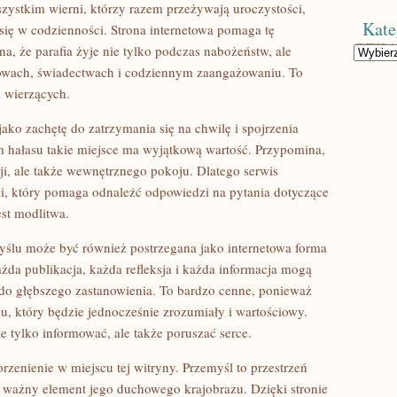
wszystkim wierni, którzy razem przeżywają uroczystości,
Kate
 się w codzienności. Strona internetowa pomaga tę
, że parafia żyje nie tylko podczas nabożeństw, ale
Kategorie
owach, świadectwach i codziennym zaangażowaniu. To
i wierzących.
ako zachętę do zatrzymania się na chwilę i spojrzenia
ym hałasu takie miejsce ma wyjątkową wartość. Przypomina,
cji, ale także wewnętrznego pokoju. Dlatego serwis
ksji, który pomaga odnaleźć odpowiedzi na pytania dotyczące
est modlitwa.
myślu może być również postrzegana jako internetowa forma
żda publikacja, każda refleksja i każda informacja mogą
do głębszego zastanowienia. To bardzo cenne, ponieważ
u, który będzie jednocześnie zrozumiały i wartościowy.
ie tylko informować, ale także poruszać serce.
rzenienie w miejscu tej witryny. Przemyśl to przestrzeń
i ważny element jego duchowego krajobrazu. Dzięki stronie