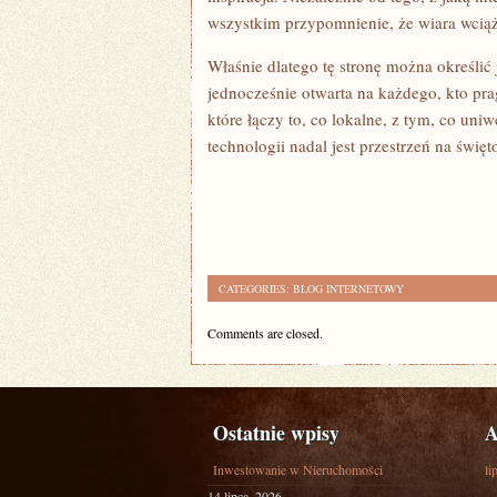
wszystkim przypomnienie, że wiara wcią
Właśnie dlatego tę stronę można określić 
jednocześnie otwarta na każdego, kto prag
które łączy to, co lokalne, z tym, co un
technologii nadal jest przestrzeń na święt
CATEGORIES:
BLOG INTERNETOWY
Comments are closed.
Ostatnie wpisy
A
Inwestowanie w Nieruchomości
li
14 lipca, 2026