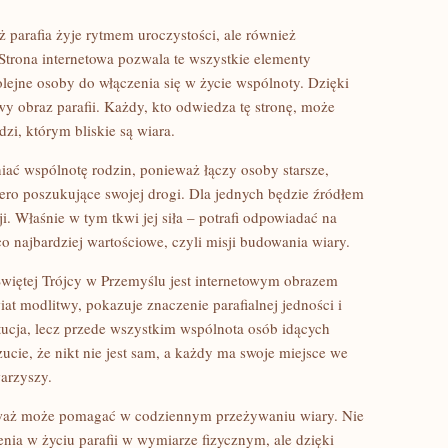
ż parafia żyje rytmem uroczystości, ale również
 Strona internetowa pozwala te wszystkie elementy
lejne osoby do włączenia się w życie wspólnoty. Dzięki
żywy obraz parafii. Każdy, kto odwiedza tę stronę, może
dzi, którym bliskie są wiara.
ać wspólnotę rodzin, ponieważ łączy osoby starsze,
ero poszukujące swojej drogi. Dla jednych będzie źródłem
sji. Właśnie w tym tkwi jej siła – potrafi odpowiadać na
o najbardziej wartościowe, czyli misji budowania wiary.
Świętej Trójcy w Przemyślu jest internetowym obrazem
at modlitwy, pokazuje znaczenie parafialnej jedności i
ytucja, lecz przede wszystkim wspólnota osób idących
cie, że nikt nie jest sam, a każdy ma swoje miejsce we
warzyszy.
nieważ może pomagać w codziennym przeżywaniu wiary. Nie
nia w życiu parafii w wymiarze fizycznym, ale dzięki