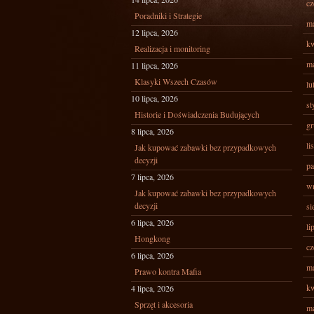
cz
Poradniki i Strategie
ma
12 lipca, 2026
kw
Realizacja i monitoring
ma
11 lipca, 2026
Klasyki Wszech Czasów
lu
10 lipca, 2026
st
Historie i Doświadczenia Budujących
gr
8 lipca, 2026
li
Jak kupować zabawki bez przypadkowych
decyzji
pa
7 lipca, 2026
wr
Jak kupować zabawki bez przypadkowych
decyzji
si
6 lipca, 2026
li
Hongkong
cz
6 lipca, 2026
ma
Prawo kontra Mafia
kw
4 lipca, 2026
Sprzęt i akcesoria
ma