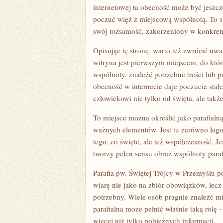
internetowej ta obecność może być jeszcze
poczuć więź z miejscową wspólnotą. To s
swój tożsamość, zakorzeniony w konkretn
Opisując tę stronę, warto też zwrócić uwa
witryna jest pierwszym miejscem, do któr
wspólnoty, znaleźć potrzebne treści lub 
obecność w internecie daje poczucie stał
człowiekowi nie tylko od święta, ale tak
To miejsce można określić jako parafialn
ważnych elementów. Jest tu zarówno łago
tego, co święte, ale też współczesność. Je
tworzy pełen sensu obraz wspólnoty paraf
Parafia pw. Świętej Trójcy w Przemyślu p
wiarę nie jako na zbiór obowiązków, lecz 
potrzebny. Wiele osób pragnie znaleźć mie
parafialna może pełnić właśnie taką rolę 
więcej niż tylko pobieżnych informacji.