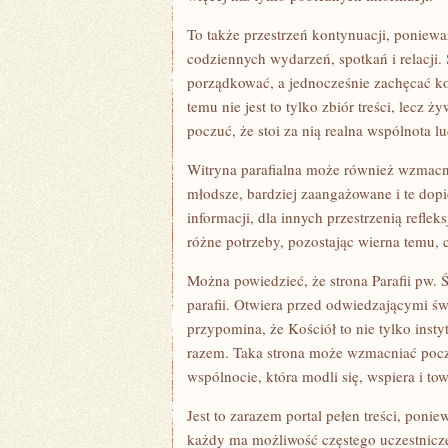
To także przestrzeń kontynuacji, poniewa
codziennych wydarzeń, spotkań i relacji.
porządkować, a jednocześnie zachęcać ko
temu nie jest to tylko zbiór treści, lecz 
poczuć, że stoi za nią realna wspólnota lu
Witryna parafialna może również wzmacni
młodsze, bardziej zaangażowane i te dopi
informacji, dla innych przestrzenią reflek
różne potrzeby, pozostając wierna temu, c
Można powiedzieć, że strona Parafii pw. 
parafii. Otwiera przed odwiedzającymi świ
przypomina, że Kościół to nie tylko inst
razem. Taka strona może wzmacniać poczu
wspólnocie, która modli się, wspiera i to
Jest to zarazem portal pełen treści, po
każdy ma możliwość częstego uczestnicze