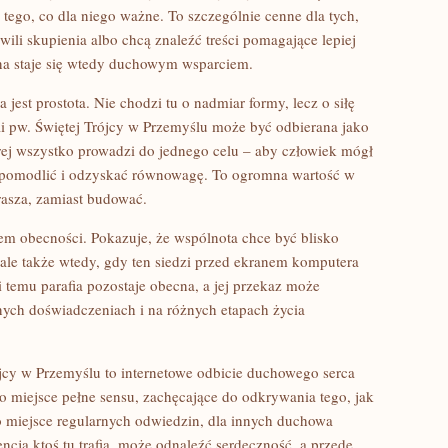
 tego, co dla niego ważne. To szczególnie cenne dla tych,
wili skupienia albo chcą znaleźć treści pomagające lepiej
ona staje się wtedy duchowym wsparciem.
est prostota. Nie chodzi tu o nadmiar formy, lecz o siłę
fii pw. Świętej Trójcy w Przemyślu może być odbierana jako
ej wszystko prowadzi do jednego celu – aby człowiek mógł
, pomodlić i odzyskać równowagę. To ogromna wartość w
prasza, zamiast budować.
wem obecności. Pokazuje, że wspólnota chce być blisko
 ale także wtedy, gdy ten siedzi przed ekranem komputera
i temu parafia pozostaje obecna, a jej przekaz może
ych doświadczeniach i na różnych etapach życia
rójcy w Przemyślu to internetowe odbicie duchowego serca
 To miejsce pełne sensu, zachęcające do odkrywania tego, jak
o miejsce regularnych odwiedzin, dla innych duchowa
tencją ktoś tu trafia, może odnaleźć serdeczność, a przede