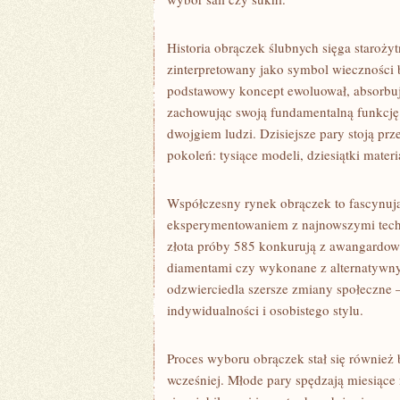
Historia obrączek ślubnych sięga starożyt
zinterpretowany jako symbol wieczności b
podstawowy koncept ewoluował, absorbują
zachowując swoją fundamentalną funkcj
dwojgiem ludzi. Dzisiejsze pary stoją p
pokoleń: tysiące modeli, dziesiątki materi
Współczesny rynek obrączek to fascynują
eksperymentowaniem z najnowszymi techno
złota próby 585 konkurują z awangardow
diamentami czy wykonane z alternatywnyc
odzwierciedla szersze zmiany społeczne
indywidualności i osobistego stylu.
Proces wyboru obrączek stał się również
wcześniej. Młode pary spędzają miesiące