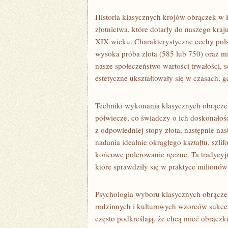
Historia klasycznych krojów obrączek w P
złotnictwa, które dotarły do naszego kra
XIX wieku. Charakterystyczne cechy pol
wysoka próba złota (585 lub 750) oraz mi
nasze społeczeństwo wartości trwałości, s
estetyczne ukształtowały się w czasach, g
Techniki wykonania klasycznych obrączek
półwiecze, co świadczy o ich doskonałośc
z odpowiedniej stopy złota, następnie nas
nadania idealnie okrągłego kształtu, szl
końcowe polerowanie ręczne. Ta tradycyjn
które sprawdziły się w praktyce milionó
Psychologia wyboru klasycznych obrączek
rodzinnych i kulturowych wzorców sukce
często podkreślają, że chcą mieć obrączki