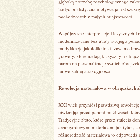
głęboką potrzebę psychologicznego zako
tradycjonalistyczna motywacja jest szcze
pochodzących z małych miejscowości.
Współczesne interpretacje klasycznych k
modernizowane bez utraty swojego ponad
modyfikacje jak delikatne fazowanie kraw
grawery, które nadają klasycznym obrącz
parom na personalizację swoich obrączek
uniwersalnej atrakcyjności.
Rewolucja materiałowa w obrączkach ś
XXI wiek przyniósł prawdziwą rewolucję
otwierając przed parami możliwości, któr
Tradycyjne złoto, które przez stulecia d
awangardowymi materiałami jak tytan, tan
różnorodność materiałowa to odpowiedź na