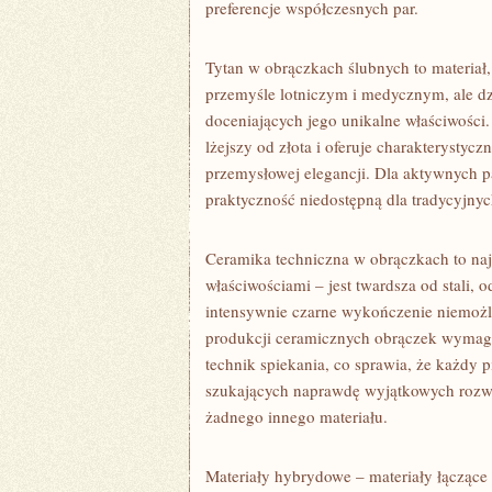
preferencje współczesnych par.
Tytan w obrączkach ślubnych to materiał
przemyśle lotniczym i medycznym, ale dz
doceniających jego unikalne właściwości. 
lżejszy od złota i oferuje charakterystyc
przemysłowej elegancji. Dla aktywnych par
praktyczność niedostępną dla tradycyjnyc
Ceramika techniczna w obrączkach to naj
właściwościami – jest twardsza od stali, o
intensywnie czarne wykończenie niemożl
produkcji ceramicznych obrączek wymaga
technik spiekania, co sprawia, że każdy pi
szukających naprawdę wyjątkowych rozwią
żadnego innego materiału.
Materiały hybrydowe – materiały łączące 