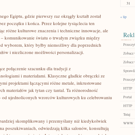
31
nego Egiptu, gdzie pierwszy raz okrągły kształt został
« lip
ez początku i końca. Przez kolejne tysiąclecia ten
c różne kulturowe znaczenia i techniczne innowacje, ale
Rekl
ę – komunikowanie światu o trwałym związku między
rzed wyborem, który byłby niemożliwy dla poprzednich
Przeczyt
ałów i niezliczone możliwości personalizacji.
Zobacz 
Zobacz 
ce połączenie szacunku dla tradycji z
Sprawdź
logiami i materiałami. Klasyczne gładkie obrączki ze
Przeczyt
ymi projektami łączącymi różne metale, inkrustowane
HTTP
h materiałów jak tytan czy tantal. Ta różnorodność
 – od ujednoliconych wzorców kulturowych ku celebrowaniu
Portal
HTTP
Tutaj
 bardziej skomplikowany i przemyślany niż kiedykolwiek
WWW
 na poszukiwaniach, odwiedzają kilka salonów, konsultują