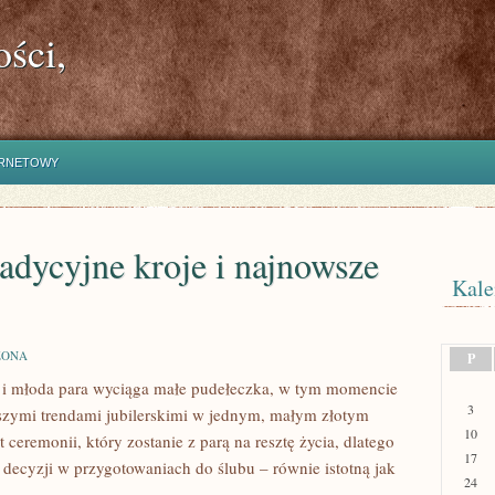
ści,
ERNETOWY
radycyjne kroje i najnowsze
Kale
ZONA
P
” i młoda para wyciąga małe pudełeczka, w tym momencie
3
nowszymi trendami jubilerskimi w jednym, małym złotym
10
ceremonii, który zostanie z parą na resztę życia, dlatego
17
h decyzji w przygotowaniach do ślubu – równie istotną jak
24