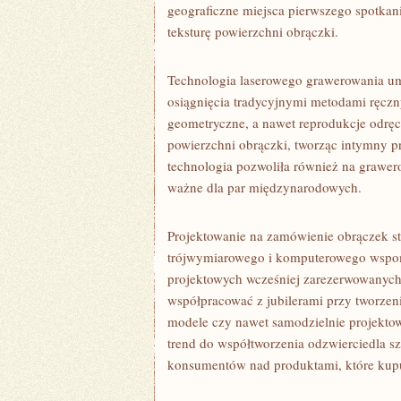
geograficzne miejsca pierwszego spotkan
teksturę powierzchni obrączki.
Technologia laserowego grawerowania um
osiągnięcia tradycyjnymi metodami ręcz
geometryczne, a nawet reprodukcje odrę
powierzchni obrączki, tworząc intymny p
technologia pozwoliła również na grawero
ważne dla par międzynarodowych.
Projektowanie na zamówienie obrączek st
trójwymiarowego i komputerowego wspom
projektowych wcześniej zarezerwowanych
współpracować z jubilerami przy tworzen
modele czy nawet samodzielnie projektow
trend do współtworzenia odzwierciedla s
konsumentów nad produktami, które kup