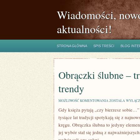
Wiadomości, nowo
aktualności!
STRONA GŁÓWNA
SPIS TREŚCI
BLOG INT
Obrączki ślubne – t
trendy
OBRĄCZKI
MOŻLIWOŚĆ KOMENTOWANIA
ZOSTAŁA WYŁĄC
ŚLUBNE
Gdy księża pytają „czy bierzesz sobie…
–
TRADYCYJNE
tysiące lat tradycji spotykają się z naj
KROJE
I
kręgu. Obrączka ślubna to jedyny element 
NAJNOWSZE
jej wybór stał się jedną z najważniejszyc
TRENDY
wybór sali czy sukni.