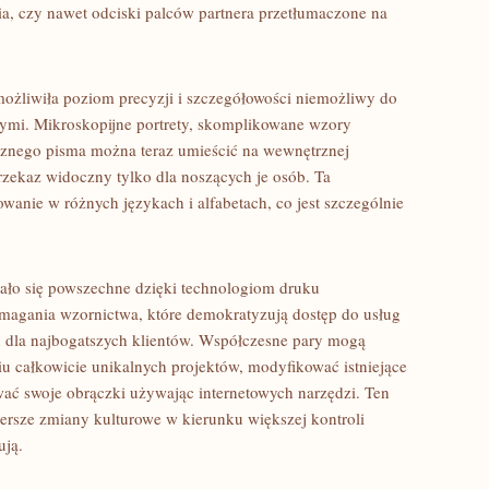
ia, czy nawet odciski palców partnera przetłumaczone na
ożliwiła poziom precyzji i szczegółowości niemożliwy do
nymi. Mikroskopijne portrety, skomplikowane wzory
cznego pisma można teraz umieścić na wewnętrznej
rzekaz widoczny tylko dla noszących je osób. Ta
wanie w różnych językach i alfabetach, co jest szczególnie
ało się powszechne dzięki technologiom druku
agania wzornictwa, które demokratyzują dostęp do usług
 dla najbogatszych klientów. Współczesne pary mogą
iu całkowicie unikalnych projektów, modyfikować istniejące
ać swoje obrączki używając internetowych narzędzi. Ten
zersze zmiany kulturowe w kierunku większej kontroli
ują.