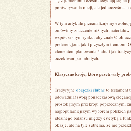
się z jubilerami i często decydują się na
porównywania opcji, ale jednocześnie s
W tym artykule przeanalizujemy ewolucję
omówimy znaczenie różnych materiałów i
współczesnym rynku, aby znaleźć obrącz
preferencjom, jak i przyszłym trendom. 
elementem planowania ślubu i jak tradycy
oczekiwań par młodych.
Klasyczne kroje, które przetrwały prób
Tradycyjne
obrączki ślubne
to testament t
udowadniał swoją ponadczasową elegancję
prostokątnym przekroju poprzecznym, zn
najpopularniejszym wyborem polskich par
idealnego balansu między estetyką a funk
okazje, ale na tyle subtelna, że nie prze