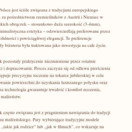
olsce jest ściśle związana z tradycjami europejskiego
ju za pośrednictwem rzemieślników z Austrii i Niemiec w
skich obrączek – stosunkowo duża szerokość (3-4mm),
nimalistyczna estetyka – odzwierciedlają preferowane przez
olidności i powściągliwej elegancji. Te preferencje
dy biżuteria była traktowana jako inwestycja na całe życie.
 pozostały praktycznie niezmienione przez ostatnie
i i dopracowaniu. Proces zaczyna się od odlewu pierścienia
tępuje precyzyjne toczenie na tokarce jubilerskiej w celu
ifowanie powierzchni do uzyskania lustrzanego połysku oraz
a technologia gwarantuje trwałość i komfort noszenia,
w małżeństw.
 często związana jest z pragnieniem nawiązania do tradycji
su małżeńskiego. Pary wybierające tradycyjne modele
 „takie jak rodzice” lub „jak w filmach”, co wskazuje na