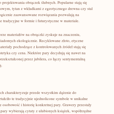
o projektowania obrączek ślubnych. Popularne stają się
owym, tytan z wkładkami z egzotycznego drewna czy stal
ogicznie zaawansowane rozwiązania pozwalają na
e tradycyjne w formie i futurystyczne w materiale.
ze materiałów na obrączki zyskuje na znaczeniu,
iadomych ekologicznie. Recyklowane złoto, etyczne
teriały pochodzące z kontrolowanych źródeł stają się
tetyka czy cena. Niektóre pary decydują się nawet na
rzekształconej przez jubilera, co łączy sentymentalną
ą.
ch charakteryzuje przede wszystkim dążenie do
ztałciło te tradycyjnie ujednolicone symbole w unikalne
ce osobowość i historię konkretnej pary. Grawery przestały
ś pary wybierają cytaty z ulubionych książek, współrzędne