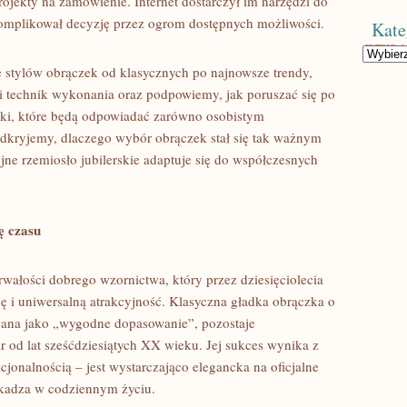
 projekty na zamówienie. Internet dostarczył im narzędzi do
komplikował decyzję przez ogrom dostępnych możliwości.
Kate
Kategorie
 stylów obrączek od klasycznych po najnowsze trendy,
 technik wykonania oraz podpowiemy, jak poruszać się po
ki, które będą odpowiadać zarówno osobistym
Odkryjemy, dlaczego wybór obrączek stał się tak ważnym
jne rzemiosło jubilerskie adaptuje się do współczesnych
ę czasu
rwałości dobrego wzornictwa, który przez dziesięciolecia
 i uniwersalną atrakcyjność. Klasyczna gładka obrączka o
ana jako „wygodne dopasowanie”, pozostaje
 od lat sześćdziesiątych XX wieku. Jej sukces wynika z
cjonalnością – jest wystarczająco elegancka na oficjalne
szkadza w codziennym życiu.