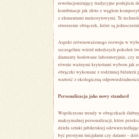
rewolucjonizujący tradycyjne podejście d
kombinacje jak złoto z węglem kompozyt
z elementami meteorytowymi. Te technol
stworzenie obrączek, które są jednocześni
Aspekt zrównoważonego rozwoju w wybor
szczególnie wśród młodszych pokoleń św
diamenty hodowane laboratoryjnie, czy ma
równie ważnymi kryteriami wyboru jak es
obrączki wykonane z rodzinnej biżuterii p
wartość z ekologiczną odpowiedzialności
Personalizacja jako nowy standard
Współczesne trendy w obrączkach ślubny
maksymalnej personalizacji, które przeks
dzieła sztuki jubilerskiej odzwierciedlają
być prostymi inicjałami czy datami – dzi