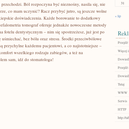
31
rzechodzi. Ból rozpoczyna być nieznośny, nasila się, nie
orze, co mam uczynić? Racz przybyć jutro, są jeszcze wolne
« lip
 kiepskie doświadczenia. Każde borowanie to dodatkowy
cefalometria tomograf oferuje jednakże nowoczesne metody
na fotelu dentystycznym – nim się spostrzeżesz, już jest po
Rekl
ę uśmiechać, bez bólu oraz stresu. Środki przeciwbólowe
Przejdź 
ą przychylne każdemu pacjentowi, a co najistotniejsze –
Więcej i
komfort wszelkiego rodzaju zabiegów, a też na
lem sam, idź do stomatologa!
Dowiedz 
Przejdź 
Dowiedz 
Tutaj
WWW
Serwis
HTTP
http://t