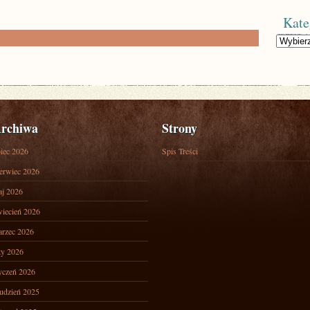
Kate
Kategorie
rchiwa
Strony
piec 2026
Spis Treści
erwiec 2026
j 2026
iecień 2026
rzec 2026
ty 2026
yczeń 2026
udzień 2025