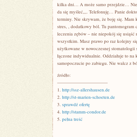
ZAMYKA
kilka dni… A może samo przejdzie… Nie p
da się myśleć,,,. Telefonuję… Panie dokt
terminy. Nie skrywam, że boję się. Mam
stres, , dodatkowy ból. Tu pantomogram 
leczenia zębów – nie niepokój się usiąść 
wszystkim. Masz prawo po raz kolejny si
użytkowane w nowoczesnej stomatologii s
łączone indywidualnie. Oddziałuje to na 
samopoczucie po zabiegu. Nie walcz z bó
źródło:
———————————
1.
http://ssz-allershausen.de
2.
http://st-marien-schoeten.de
3.
sprawdź ofertę
4.
http://stamm-condor.de
5.
pełna treść