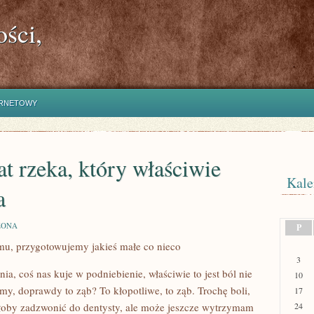
ści,
ERNETOWY
t rzeka, który właściwie
Kale
a
ZONA
P
mu, przygotowujemy jakieś małe co nieco
3
a, coś nas kuje w podniebienie, właściwie to jest ból nie
10
my, doprawdy to ząb? To kłopotliwe, to ząb. Trochę boli,
17
byłoby zadzwonić do dentysty, ale może jeszcze wytrzymam
24