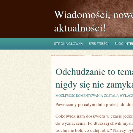
Wiadomości, nowo
aktualności!
STRONA GŁÓWNA
SPIS TREŚCI
BLOG INT
Odchudzanie to tema
nigdy się nie zamyk
ODCHUDZANIE
MOŻLIWOŚĆ KOMENTOWANIA
ZOSTAŁA WYŁĄC
TO
Powracamy po całym dniu profesji do do
TEMAT
RZEKA,
KTÓRY
Cokolwiek nam doskwiera w czasie jedzeni
WŁAŚCIWIE
NIGDY
do wyznaczenia. Po dłuższej chwili myśli
SIĘ
trochę nie boli, co dalej robić? Należy 
NIE