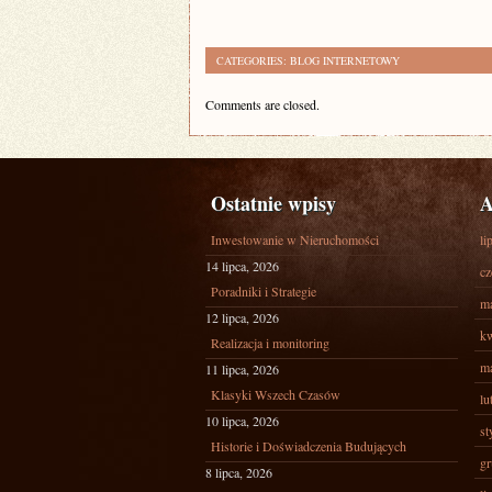
CATEGORIES:
BLOG INTERNETOWY
Comments are closed.
Ostatnie wpisy
A
Inwestowanie w Nieruchomości
li
14 lipca, 2026
cz
Poradniki i Strategie
ma
12 lipca, 2026
kw
Realizacja i monitoring
ma
11 lipca, 2026
Klasyki Wszech Czasów
lu
10 lipca, 2026
st
Historie i Doświadczenia Budujących
gr
8 lipca, 2026