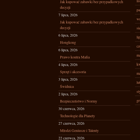
li
Jak kupować zabawki bez przypadkowych
decyzji
pa
7 lipca, 2026
wr
Jak kupować zabawki bez przypadkowych
decyzji
si
6 lipca, 2026
li
Hongkong
cz
6 lipca, 2026
ma
Prawo kontra Mafia
kw
4 lipca, 2026
Sprzęt i akcesoria
ma
3 lipca, 2026
lu
Świdnica
st
2 lipca, 2026
gr
Bezpieczeństwo i Normy
30 czerwca, 2026
Technologie dla Planety
27 czerwca, 2026
Młodzi Geniusze i Talenty
22 czerwca, 2026