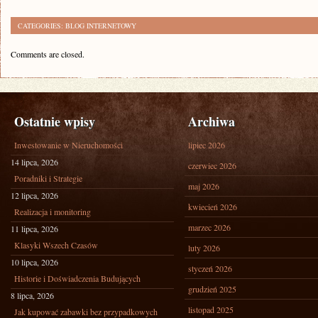
CATEGORIES:
BLOG INTERNETOWY
Comments are closed.
Ostatnie wpisy
Archiwa
Inwestowanie w Nieruchomości
lipiec 2026
14 lipca, 2026
czerwiec 2026
Poradniki i Strategie
maj 2026
12 lipca, 2026
kwiecień 2026
Realizacja i monitoring
marzec 2026
11 lipca, 2026
Klasyki Wszech Czasów
luty 2026
10 lipca, 2026
styczeń 2026
Historie i Doświadczenia Budujących
grudzień 2025
8 lipca, 2026
listopad 2025
Jak kupować zabawki bez przypadkowych