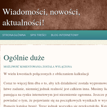
Wiadomości, nowości,
aktualności!
STRONA GŁÓWNA
SPIS TREŚCI
BLOG INTERNETOWY
Ogólnie duże
OGÓLNIE
MOŻLIWOŚĆ KOMENTOWANIA
ZOSTAŁA WYŁĄCZONA
DUŻE
W wielu kwestiach połączonych z obliczaniem kalkulacji
Coraz to więcej firm dba o to, aby ich działalność została wypromowa
łatwe zadanie, niemniej jednak realność jest całkiem inna. Musimy li
panująca na rynku internetowym jest niezmiernie ogromna. Jeszcze p
powiadać o tym, że pojawianie się na początkowych wynikach w wys
Pomoże katalog branż. Teraz jednak wszystko się przekształciło. Kat