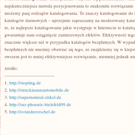
najskuteczniejsza metoda pozycjonowania to znakomite rozwiązanie n
możemy parę rodzajów katalogowania. To znaczy katalogowanie do k
katalogów darmowych – uprzejmie zapraszamy na moderowany katalog
to, że najlepsze katalogowanie jakie występuje w Internecie to katal
gwarantuje nam osiągnięcie zamierzonych efektów. Efektywność tego
znacznie większe niż w przypadku katalogów bezpłatnych. W wypa
bezpłatnych nie musimy obawiać się tego, ze znajdziemy się w kiepsk
owszem jest to mniej efektywniejsze rozwiązanie, niemniej jednak ni
źródło:
———————————
1.
http://stopting.de
2.
http://struckmannautomobile.de
3.
http://supernatural-zirkel.de
4.
http://sus-phoenix-bielefeld09.de
5.
http://svniederorschel.de