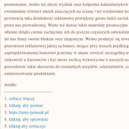
NA
promowanie, wolno też zlecić wydruk oraz kolportaż kalendarzyków
WODACH
ewentualnie również takich znaczących na ścianę i też rozdawani
GEOTERMALNYCH
pewnością taka działalność reklamowa powiększy grono ludzi zacie
przez nas prowadzonej. Warto też dawać takie materiały promocyjn
właśnie dzięki czemu zachęcimy ich do jeszcze częstszych odwiedzin
do nas firmy swoim bliskim oraz znajomym. Wolno posłużyć się ró
przestrzeni reklamowej jakiej są banery stojące przy trasach prędkieg
zaprojektowanemu banerowi jesteśmy w stanie zwrócić szczególną u
ciekawość u kierowców i być może zechcą wykorzystać z naszych u
porozdawać takie akcesoria do rozmaitych urzędów, sekretariatów,
zainteresowanie produktami.
źródło:
———————————
1.
zobacz więcej
2.
kliknij, aby poznać
3.
https://auto-jarmark.pl
4.
kliknij, aby sprawdzić
5.
kliknij aby zobaczyć