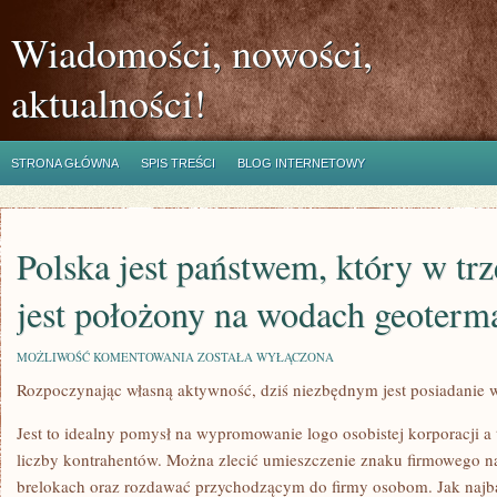
Wiadomości, nowości,
aktualności!
STRONA GŁÓWNA
SPIS TREŚCI
BLOG INTERNETOWY
Polska jest państwem, który w tr
jest położony na wodach geoterm
POLSKA
MOŻLIWOŚĆ KOMENTOWANIA
ZOSTAŁA WYŁĄCZONA
JEST
Rozpoczynając własną aktywność, dziś niezbędnym jest posiadanie w
PAŃSTWEM,
KTÓRY
W
Jest to idealny pomysł na wypromowanie logo osobistej korporacji
TRZECH
CZWARTYCH
liczby kontrahentów. Można zlecić umieszczenie znaku firmowego n
JEST
brelokach oraz rozdawać przychodzącym do firmy osobom. Jak najbar
POŁOŻONY