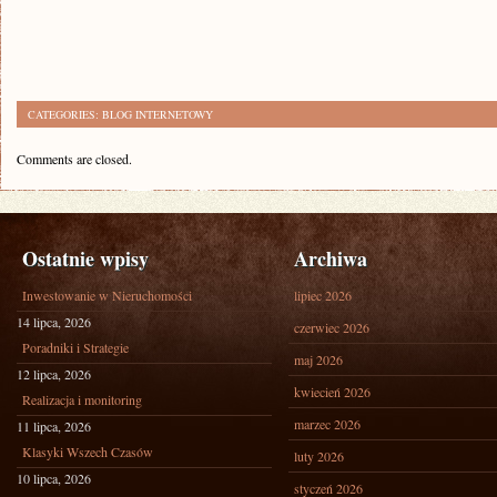
CATEGORIES:
BLOG INTERNETOWY
Comments are closed.
Ostatnie wpisy
Archiwa
Inwestowanie w Nieruchomości
lipiec 2026
14 lipca, 2026
czerwiec 2026
Poradniki i Strategie
maj 2026
12 lipca, 2026
kwiecień 2026
Realizacja i monitoring
marzec 2026
11 lipca, 2026
Klasyki Wszech Czasów
luty 2026
10 lipca, 2026
styczeń 2026