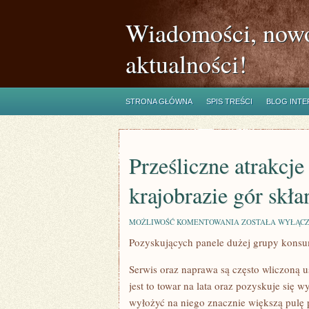
Wiadomości, nowo
aktualności!
STRONA GŁÓWNA
SPIS TREŚCI
BLOG INT
Prześliczne atrakcj
krajobrazie gór skła
PRZEŚLICZNE
MOŻLIWOŚĆ KOMENTOWANIA
ZOSTAŁA WYŁĄC
ATRAKCJE
Pozyskujących panele dużej grupy konsu
KRAJOZNAWCZE
WYSTĘPUJĄCE
W
Serwis oraz naprawa są często wliczoną 
KRAJOBRAZIE
GÓR
jest to towar na lata oraz pozyskuje się w
SKŁANIAJĄ
wyłożyć na niego znacznie większą pulę 