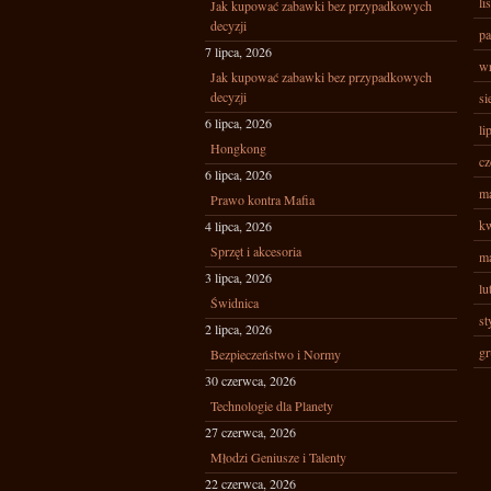
li
Jak kupować zabawki bez przypadkowych
decyzji
pa
7 lipca, 2026
wr
Jak kupować zabawki bez przypadkowych
decyzji
si
6 lipca, 2026
li
Hongkong
cz
6 lipca, 2026
ma
Prawo kontra Mafia
kw
4 lipca, 2026
Sprzęt i akcesoria
ma
3 lipca, 2026
lu
Świdnica
st
2 lipca, 2026
gr
Bezpieczeństwo i Normy
30 czerwca, 2026
Technologie dla Planety
27 czerwca, 2026
Młodzi Geniusze i Talenty
22 czerwca, 2026