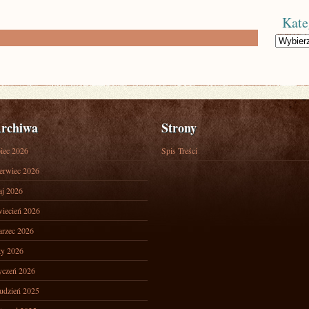
Kate
Kategorie
rchiwa
Strony
piec 2026
Spis Treści
erwiec 2026
j 2026
iecień 2026
rzec 2026
ty 2026
yczeń 2026
udzień 2025