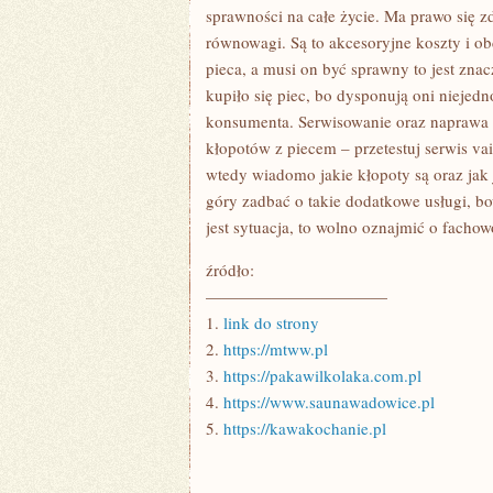
sprawności na całe życie. Ma prawo się zd
równowagi. Są to akcesoryjne koszty i ob
pieca, a musi on być sprawny to jest zna
kupiło się piec, bo dysponują oni nieje
konsumenta. Serwisowanie oraz naprawa 
kłopotów z piecem – przetestuj serwis vail
wtedy wiadomo jakie kłopoty są oraz jak
góry zadbać o takie dodatkowe usługi, bo
jest sytuacja, to wolno oznajmić o fachow
źródło:
———————————
1.
link do strony
2.
https://mtww.pl
3.
https://pakawilkolaka.com.pl
4.
https://www.saunawadowice.pl
5.
https://kawakochanie.pl