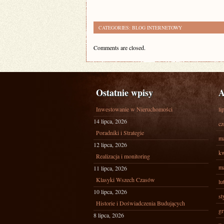
CATEGORIES:
BLOG INTERNETOWY
Comments are closed.
Ostatnie wpisy
A
Inwestowanie w Nieruchomości
li
14 lipca, 2026
cz
Poradniki i Strategie
ma
12 lipca, 2026
kw
Realizacja i monitoring
ma
11 lipca, 2026
Klasyki Wszech Czasów
lu
10 lipca, 2026
st
Historie i Doświadczenia Budujących
gr
8 lipca, 2026