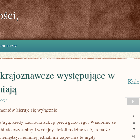
ści,
ERNETOWY
e krajoznawcze występujące w
Kale
niają
ZONA
P
mentów kieruje się wyłącznie
3
usługą, kiedy zachodzi zakup pieca gazowego. Wiadome, że
10
ybitnie oszczędny i wydajny. Jeżeli rodzinę stać, to może
17
pieniędzy, niemniej jednak nie zapewnia to nigdy
24