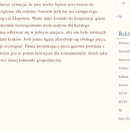
31
arzyć sytuacja, że piec trzeba będzie przywrócić do
ciążenie dla rodziny, bowiem jeśli nie ma zastępczego
« lip
czącym kłopotem. Warto mieć kontakt do korporacji, gdzie
dnokrotnie rozwiązaniami doskonałymi dla każdego
ma odbywać się w jednym miejscu, aby nie było istotnych
Rekl
ant kraków. Jeśli jedna figura absorbuje się obsługa pieca,
Zobacz p
 je rozwiązać. Firma produkująca piece gazowe powinna z
Dowiedz 
wiem jest to potem łatwiejsze dla konsumentów. Jeżeli taka
ości danej jednostki gospodarczej.
Sprawdź
Zobacz w
Kliknij,
Serwis
HTTP
HTTP
Tu
http://f