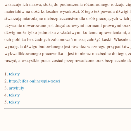
W
wskazuje ich nazwa, służą do podnoszenia różnorodnego rodzaju ci
JAKICH
materiałów na dość kolosalne wysokości. Z tego też powodu dźwigi l
WOLNO
ZAKUPIĆ
stwarzają miarodajne niebezpieczeństwo dla osób pracujących w ich p
NADZWYCZAJ
używanie obwarowane jest dosyć surowymi normami prawnymi oraz 
dźwig może tylko jednostka z właściwymi ku temu uprawnieniami, a 
och pobliżu bez żadnych zahamowań muszą założyć kaski. Właśnie dl
wynajęcia dźwigu budowlanego jest również w szeregu przypadków 
wykwalifikowanego pracownika – jest to nieraz niezbędne do tego,
ruszyć, a wszystkie prace zostać przeprowadzone oraz bezpiecznie s
1.
teksty
2.
http://cifca.online/spis-tresci
3.
artykuly
4.
teksty
5.
teksty