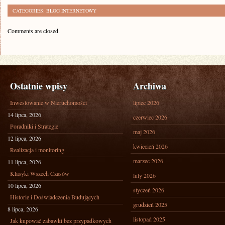
CATEGORIES:
BLOG INTERNETOWY
Comments are closed.
Ostatnie wpisy
Archiwa
Inwestowanie w Nieruchomości
lipiec 2026
14 lipca, 2026
czerwiec 2026
Poradniki i Strategie
maj 2026
12 lipca, 2026
kwiecień 2026
Realizacja i monitoring
marzec 2026
11 lipca, 2026
Klasyki Wszech Czasów
luty 2026
10 lipca, 2026
styczeń 2026
Historie i Doświadczenia Budujących
grudzień 2025
8 lipca, 2026
listopad 2025
Jak kupować zabawki bez przypadkowych