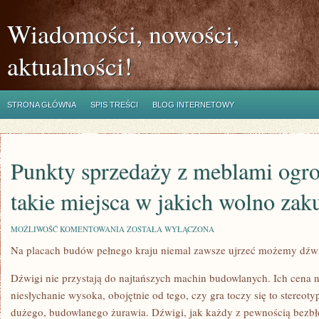
Wiadomości, nowości,
aktualności!
STRONA GŁÓWNA
SPIS TREŚCI
BLOG INTERNETOWY
Punkty sprzedaży z meblami ogr
takie miejsca w jakich wolno zak
PUNKTY
MOŻLIWOŚĆ KOMENTOWANIA
ZOSTAŁA WYŁĄCZONA
SPRZEDAŻY
Na placach budów pełnego kraju niemal zawsze ujrzeć możemy dźwi
Z
MEBLAMI
OGRODOWYMI
Dźwigi nie przystają do najtańszych machin budowlanych. Ich cena n
SĄ
TO
niesłychanie wysoka, obojętnie od tego, czy gra toczy się to stereoty
TAKIE
dużego, budowlanego żurawia. Dźwigi, jak każdy z pewnością bezbłęd
MIEJSCA