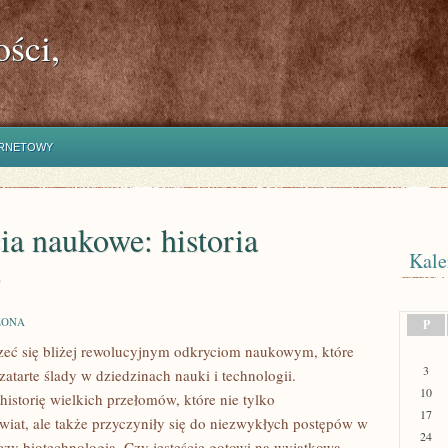
ści,
ERNETOWY
a naukowe: historia
Kale
w
ZONA
P
zeć ‍się bliżej ⁢rewolucyjnym odkryciom naukowym, które
3
zatarte‌ ślady w dziedzinach nauki i technologii.​
10
istorię ⁣wielkich przełomów, które nie tylko
17
wiat, ale także przyczyniły się do niezwykłych​ postępów w
24
zy biotechnologia. Czy⁣ jesteście gotowi na ​wyjątkową