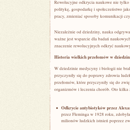
Rewolucyjne ⁢odkrycia naukowe nie tylko‍ 
politykę, gospodarkę i społeczeństwo jako
pracy, zmieniać sposoby komunikacji ⁣czy
Niezależnie od⁣ dziedziny, nauka⁤ odgrywa
ważne jest wsparcie ​dla badań naukowych
znaczenie ‍rewolucyjnych odkryć naukowyc
Historia wielkich przełomów w dziedzini
W dziedzinie medycyny i biologii nie brak
przyczyniły się do poprawy zdrowia ludz
przełomów, które przyczyniły ⁢się do zwi
organizmów i leczenia chorób. Oto kilka z 
Odkrycie antybiotyków przez Alex
przez Fleminga w 1928 roku, zdobyła 
milionów ludzkich ⁢istnień poprzez zwa