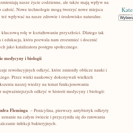
zmieniają nasze⁢ życie ​codzienne, ale także mają‍ wpływ na
Kate
 ⁤całość. Nowe​ technologie mogą tworzyć⁣ nowe⁤ miejsca
 też wpływać na nasze zdrowie i środowisko naturalne.
Kategorie
 kluczową rolę w kształtowaniu przyszłości. Dlatego⁤ tak
 i edukacja, która‍ pozwala nam zrozumieć i docenić
h ‌jako katalizatora postępu społecznego.
e medycyny‌ i biologii
uje rewolucyjnych odkryć, które zmieniły oblicze nauki ‌i
kiego. Przez wieki naukowcy dokonywali wielkich
ększenia naszej wiedzy na temat funkcjonowania
najważniejszych⁣ odkryć⁢ w historii medycyny‌ i biologii:
andra Fleminga
​ – Penicylina, pierwszy antybiotyk odkryty
uznanie na całym świecie i przyczyniła się do ratowania
lczanie‌ infekcji bakteryjnych.