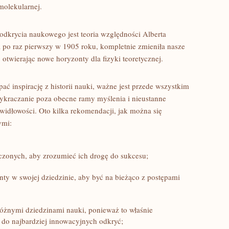
 molekularnej.
dkrycia naukowego jest teoria względności Alberta
 po raz pierwszy w 1905 roku, kompletnie zmieniła nasze ​
, otwierając nowe horyzonty dla ​fizyki teoretycznej.
ć ​inspirację z​ historii nauki, ważne jest⁣ przede wszystkim
kraczanie poza obecne ramy myślenia i ⁣nieustanne
widłowości. Oto kilka rekomendacji, jak można się
ymi:
uczonych, ​aby zrozumieć ich drogę ​do sukcesu;
ty‍ w swojej dziedzinie, aby być na bieżąco z postępami
óżnymi dziedzinami nauki, ponieważ to właśnie
 do najbardziej innowacyjnych odkryć;