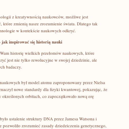
ologii z kreatywnością naukowców, możliwe jest
 które⁣ zmienią nasze zrozumienie świata.​ Dlatego tak
technologie w kontekście naukowych odkryć.
jak inspirować się historią nauki
ć Wam historię wielkich przełomów naukowych, które
yć jest nie ‍tylko rewolucyjne w swojej ‍dziedzinie, ale
ych ⁤badaczy.
naukowych był model ⁣atomu zaproponowany ⁤przez⁣ Nielsa
yznaczył ‌nowe standardy dla fizyki⁤ kwantowej, pokazując, że
 określonych orbitach, co⁣ zapoczątkowało nową erę
yło ⁢ustalenie struktury DNA przez Jamesa Watsona i
ie​ pozwoliło zrozumieć zasady dziedziczenia ⁤genetycznego,