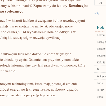
31
Rewolucyjne
enty w historii nauki? Zapraszamy do ​lektury!
ępu społecznego
« lip
rzeń ‍w historii ludzkości związane było z rewolucyjnymi
ały⁤ nasze spojrzenie na‌ świat, otwierając nowe ​
Rekl
pu społecznego. Od wynalezienia koła po odkrycia w
Kliknij,
łnią kluczową rolę w rozwoju‌ cywilizacji.
Poznaj 
Zobacz p
 naukowym ludzkość dokonuje coraz większych
Zobacz 
 dziedziny życia. Ostatnie ‌lata przyniosły nam takie
Kliknij,
chnologie informacyjne czy leki przeciwnowotworowe, które
Tu
codziennie.
Witryna
Portal
nowymi technologiami, które mają​ potencjał zmienić
ródeł energii‍ po leki genetyczne, naukowcy dążą⁢ do
HTTP
ażonego świata dla przyszłych pokoleń.
Portal