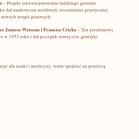
u
– Projekt sekwencjonowania ludzkiego genomu
eku dał naukowcom możliwość⁤ zrozumienia genetycznej
 nowych terapii‌ genowych.
ez Jamesa Watsona i ⁣Francisa Cricka
– Ten ​przełomowy
jsce w 1953 roku i dał początek nowej erze genetyki
kryć ‍dla nauki⁤ i medycyny, ​warto spojrzeć na​ poniższą