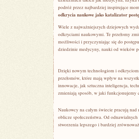
podróż przez ‌najbardziej inspirujące mom
odkrycia naukowe jako katalizator⁤ post
Wiele z najważniejszych dziejowych wyda
odkryciami naukowymi. Te przełomy zmieni
możliwości i‌ przyczyniając się do postę
dziedzinie medycyny,‍ nauki od wieków pe
Dzięki nowym technologiom i odkryciom
⁣przełomów, które mają wpływ na wszystkie
innowacje, jak sztuczna inteligencja,‌ te
zmieniają sposób, ⁣w jaki funkcjonujemy 
Naukowcy na​ całym świecie pracują nad ⁤
oblicze społeczeństwa. Od odnawialnych ź
stworzenia lepszego‌ i bardziej ‌zrównow