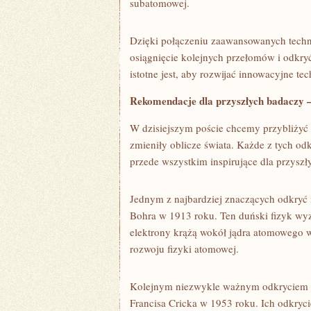
subatomowej.
Dzięki połączeniu zaawansowanych techn
osiągnięcie kolejnych przełomów i odkryć,
istotne⁣ jest, aby rozwijać innowacyjne 
Rekomendacje dla przyszłych badaczy – 
W dzisiejszym⁣ poście chcemy przybliży
zmieniły oblicze‍ świata. Każde z tych odkr
przede​ wszystkim ​inspirujące dla przyszł
Jednym z najbardziej znaczących odkryć 
⁣Bohra⁢ w 1913 roku. Ten ​duński ⁤fizyk w
elektrony krążą wokół jądra atomowego ​w
rozwoju ⁤fizyki atomowej.
Kolejnym niezwykle ważnym odkryciem ⁢b
Francisa Cricka w 1953 roku. ⁤Ich odkryc