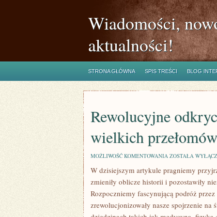
Wiadomości, nowo
aktualności!
STRONA GŁÓWNA
SPIS TREŚCI
BLOG INT
Rewolucyjne odkryci
wielkich przełomó
REWOLUCYJNE
MOŻLIWOŚĆ KOMENTOWANIA
ZOSTAŁA WYŁĄC
ODKRYCIA
W dzisiejszym artykule pragniemy przyjr
NAUKOWE:
HISTORIA
zmieniły oblicze historii i pozostawiły nie
WIELKICH
PRZEŁOMÓW
Rozpoczniemy fascynującą ‍podróż przez h
zrewolucjonizowały nasze spojrzenie na ś
dziedzinach takich jak medycyna, fizyka c