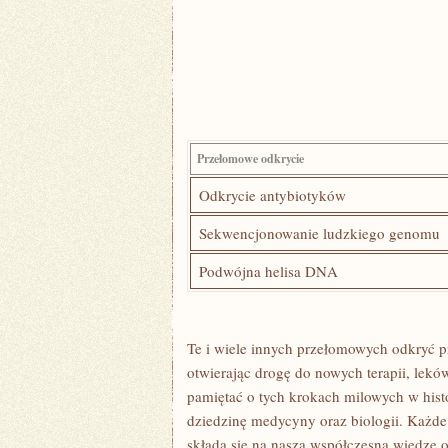
Przełomowe odkrycie
Odkrycie antybiotyków
Sekwencjonowanie ludzkiego genomu
Podwójna helisa DNA
Te⁤ i wiele innych przełomowych odkryć p
otwierając drogę do nowych terapii,⁣ lekó
pamiętać o tych krokach milowych w histori
dziedzinę medycyny oraz biologii. Każde
składa się na naszą współczesną wiedzę o