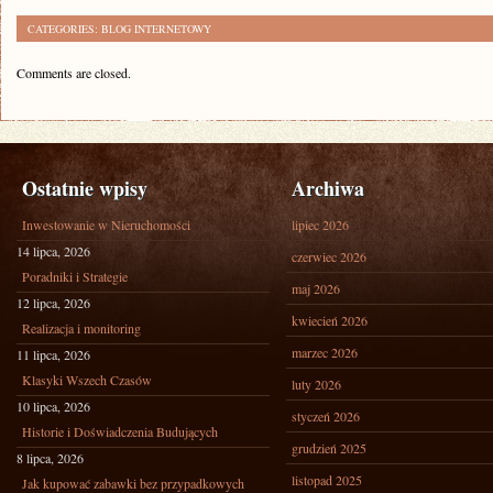
CATEGORIES:
BLOG INTERNETOWY
Comments are closed.
Ostatnie wpisy
Archiwa
Inwestowanie w Nieruchomości
lipiec 2026
14 lipca, 2026
czerwiec 2026
Poradniki i Strategie
maj 2026
12 lipca, 2026
kwiecień 2026
Realizacja i monitoring
marzec 2026
11 lipca, 2026
Klasyki Wszech Czasów
luty 2026
10 lipca, 2026
styczeń 2026
Historie i Doświadczenia Budujących
grudzień 2025
8 lipca, 2026
listopad 2025
Jak kupować zabawki bez przypadkowych