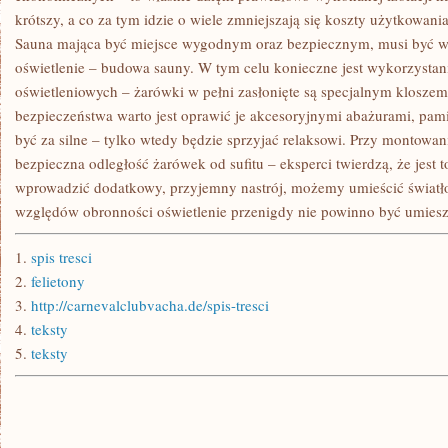
krótszy, a co za tym idzie o wiele zmniejszają się koszty użytkowani
Sauna mająca być miejsce wygodnym oraz bezpiecznym, musi być 
oświetlenie – budowa sauny. W tym celu konieczne jest wykorzystan
oświetleniowych – żarówki w pełni zasłonięte są specjalnym klosze
bezpieczeństwa warto jest oprawić je akcesoryjnymi abażurami, pami
być za silne – tylko wtedy będzie sprzyjać relaksowi. Przy montowani
bezpieczna odległość żarówek od sufitu – eksperci twierdzą, że jest 
wprowadzić dodatkowy, przyjemny nastrój, możemy umieścić światł
względów obronności oświetlenie przenigdy nie powinno być umies
1.
spis tresci
2.
felietony
3.
http://carnevalclubvacha.de/spis-tresci
4.
teksty
5.
teksty