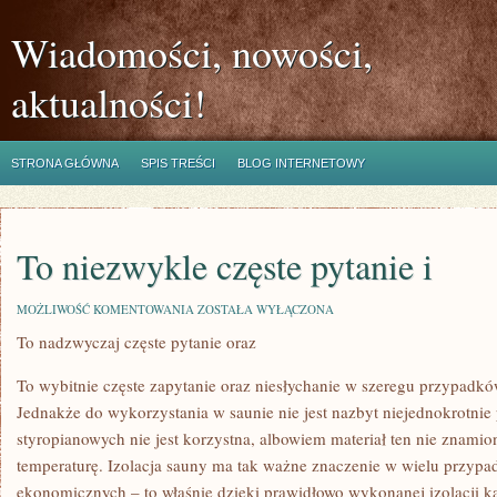
Wiadomości, nowości,
aktualności!
STRONA GŁÓWNA
SPIS TREŚCI
BLOG INTERNETOWY
To niezwykle częste pytanie i
TO
MOŻLIWOŚĆ KOMENTOWANIA
ZOSTAŁA WYŁĄCZONA
NIEZWYKLE
To nadzwyczaj częste pytanie oraz
CZĘSTE
PYTANIE
I
To wybitnie częste zapytanie oraz niesłychanie w szeregu przypadk
Jednakże do wykorzystania w saunie nie jest nazbyt niejednokrotnie p
styropianowych nie jest korzystna, albowiem materiał ten nie znami
temperaturę. Izolacja sauny ma tak ważne znaczenie w wielu przyp
ekonomicznych – to właśnie dzięki prawidłowo wykonanej izolacji kab