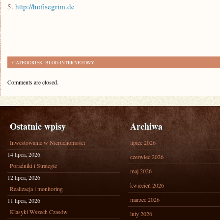
5.
http://hofisegrim.de
CATEGORIES:
BLOG INTERNETOWY
Comments are closed.
Ostatnie wpisy
Archiwa
Inwestowanie w Nieruchomości
lipiec 2026
14 lipca, 2026
czerwiec 2026
Poradniki i Strategie
maj 2026
12 lipca, 2026
kwiecień 2026
Realizacja i monitoring
marzec 2026
11 lipca, 2026
Klasyki Wszech Czasów
luty 2026