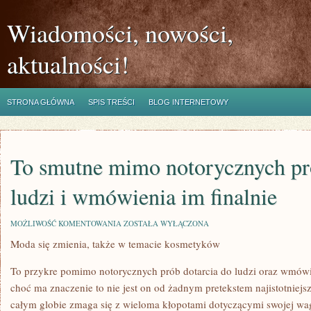
Wiadomości, nowości,
aktualności!
STRONA GŁÓWNA
SPIS TREŚCI
BLOG INTERNETOWY
To smutne mimo notorycznych pró
ludzi i wmówienia im finalnie
TO
MOŻLIWOŚĆ KOMENTOWANIA
ZOSTAŁA WYŁĄCZONA
SMUTNE
Moda się zmienia, także w temacie kosmetyków
MIMO
NOTORYCZNYCH
PRÓB
To przykre pomimo notorycznych prób dotarcia do ludzi oraz wmów
DOTARCIA
DO
choć ma znaczenie to nie jest on od żadnym pretekstem najistotniejsz
LUDZI
całym globie zmaga się z wieloma kłopotami dotyczącymi swojej wagi
I