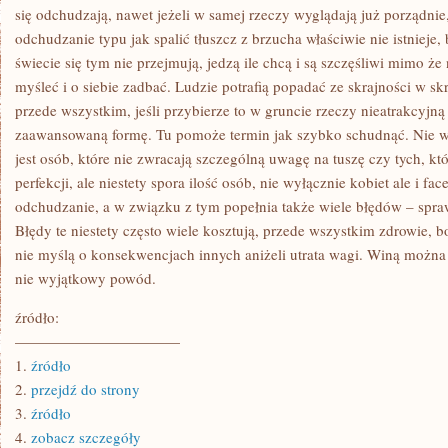
WMÓWIENIA
się odchudzają, nawet jeżeli w samej rzeczy wyglądają już porządnie, 
IM
odchudzanie typu jak spalić tłuszcz z brzucha właściwie nie istnieje
FINALNIE
świecie się tym nie przejmują, jedzą ile chcą i są szczęśliwi mimo 
myśleć i o siebie zadbać. Ludzie potrafią popadać ze skrajności w s
przede wszystkim, jeśli przybierze to w gruncie rzeczy nieatrakcyjną
zaawansowaną formę. Tu pomoże termin jak szybko schudnąć. Nie w
jest osób, które nie zwracają szczególną uwagę na tuszę czy tych, k
perfekcji, ale niestety spora ilość osób, nie wyłącznie kobiet ale i fa
odchudzanie, a w związku z tym popełnia także wiele błędów – spra
Błędy te niestety często wiele kosztują, przede wszystkim zdrowie,
nie myślą o konsekwencjach innych aniżeli utrata wagi. Winą można 
nie wyjątkowy powód.
źródło:
———————————
1.
źródło
2.
przejdź do strony
3.
źródło
4.
zobacz szczegóły