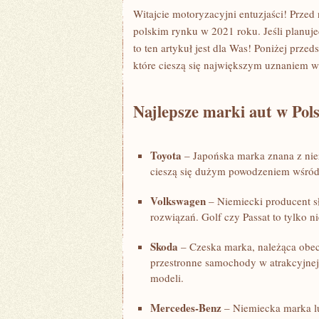
Witajcie ‌motoryzacyjni​ entuzjaści! Prze
polskim rynku w 2021 roku. Jeśli planujec
to ten artykuł jest dla Was! Poniżej prze
które cieszą się ⁢największym uznaniem 
Najlepsze marki aut w Pols
Toyota
– Japońska marka znana z niez
cieszą się dużym powodzeniem wśród
Volkswagen
– Niemiecki producent sł
rozwiązań. Golf ​czy Passat to tylko
Skoda
– Czeska‍ marka, należąca obec
przestronne samochody⁤ w⁣ atrakcyjnej
modeli.
Mercedes-Benz
– Niemiecka​ marka l