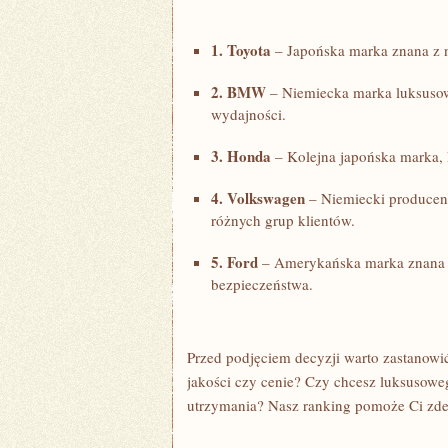
1. Toyota
– Japońska marka znana z ni
2. BMW
– Niemiecka marka luksusow
wydajności.
3. Honda
– Kolejna japońska marka, k
4.⁤ Volkswagen
– Niemiecki‌ producen
różnych grup klientów.
5. Ford
– Amerykańska marka znana z
bezpieczeństwa.
Przed podjęciem decyzji warto zastanowić s
jakości czy cenie? Czy chcesz luksusowego
utrzymania? Nasz ranking pomoże Ci zdecy