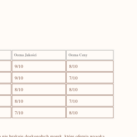
Ocena Jakości
Ocena ⁢Ceny
9/10
8/10
9/10
7/10
8/10
8/10
8/10
7/10
7/10
8/10
ie brakuje doskonałych marek, które oferują wysoką