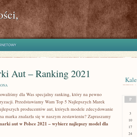
ści,
ERNETOWY
rki Aut – Ranking 2021
Kale
ZONA
owaliśmy dla ⁢Was specjalny ranking, ‌który na ⁤pewno ​
P
ryzacji. Przedstawiamy Wam⁣ Top​ 5 Najlepszych⁣ Marek
ajlepszych producentów aut, których modele zdecydowanie
3
ona marka znalazła się⁤ w naszym zestawieniu? Zapraszamy
10
marki aut w Polsce 2021 – wybierz najlepszy model dla
17
24