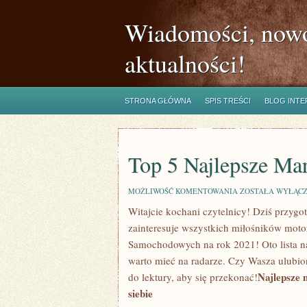
Wiadomości, nowo
aktualności!
STRONA GŁÓWNA
SPIS TREŚCI
BLOG INT
Top 5 Najlepsze Ma
TOP
MOŻLIWOŚĆ KOMENTOWANIA
ZOSTAŁA WYŁĄC
5
Witajcie kochani czytelnicy! Dziś przygot
NAJLEPSZE
MARKI
zainteresuje wszystkich miłośników moto
AUT
–
Samochodowych na rok 2021! Oto lista n
RANKING
⁤warto mieć na radarze. Czy Wasza ⁣ulubi
2021
Najlepsze 
do ⁢lektury, aby się przekonać!
siebie