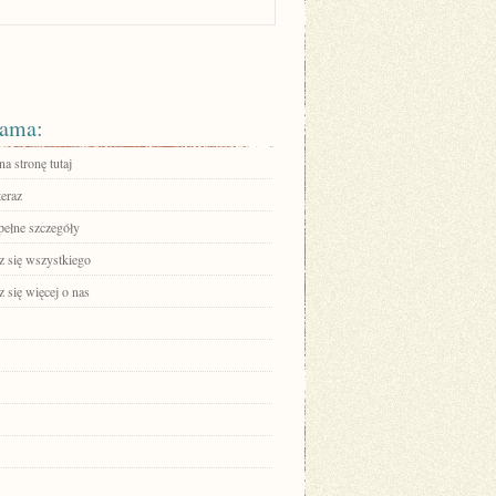
ama:
na stronę tutaj
teraz
pełne szczegóły
 się wszystkiego
 się więcej o nas