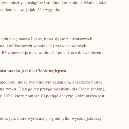
 dynamicznych osiągów i solidnej konstrukcji. Modele takie
naniem za ⁢swoją jakość i wygodę.
duje się⁣ marka ‍Lexus, która słynie z‍ luksusowych
ia, komfortowych wnętrzach i⁣ zaawansowanych
i ‌ES⁣ zapewniają‌ niezawodność i prestiżowe doświadczenie
ra⁣ marka jest⁢ dla​ Ciebie⁢ najlepsza
 samochodu może być trudnym zadaniem, zwłaszcza biorąc
na rynku. Dlatego też przygotowaliśmy dla Ciebie ranking
 2021, który ⁤pomoże Ci podjąć decyzję, która marka jest
wych,⁤ które⁤ wyróżniają się nie tylko wysoką jakością,​