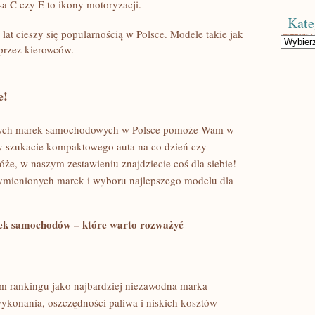
sa C czy E to ikony motoryzacji.
Kate
at cieszy się popularnością w Polsce. Modele takie jak
Kategorie
przez kierowców.
e!
pszych marek samochodowych⁤ w Polsce pomoże Wam w
czy szukacie kompaktowego auta na co dzień czy
e, ‌w naszym zestawieniu znajdziecie coś dla siebie!
ymienionych marek i wyboru najlepszego modelu ‌dla
ek samochodów – które warto rozważyć
ym ⁢rankingu jako najbardziej niezawodna marka
ykonania, oszczędności paliwa i niskich kosztów