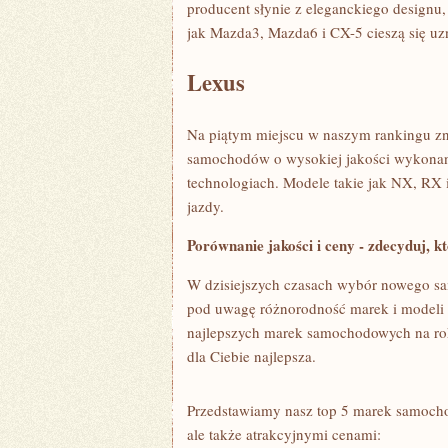
producent słynie z eleganckiego designu,
jak Mazda3, Mazda6 i CX-5 cieszą się uz
Lexus
Na⁣ piątym miejscu w naszym rankingu znaj
samochodów o wysokiej jakości wykonan
technologiach.​ Modele takie jak NX, RX 
jazdy.
Porównanie jakości i ceny -⁣ zdecyduj, któ
W dzisiejszych ​czasach ⁣wybór nowego​
pod ​uwagę różnorodność marek i modeli 
⁣najlepszych marek samochodowych na ⁣rok
dla Ciebie najlepsza.
Przedstawiamy nasz top 5 ⁣marek samochodo
ale ‍także atrakcyjnymi‌ cenami: