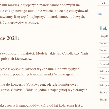
31
d nami ranking‍ najlepszych⁤ marek samochodowych ⁣na
ie zakup nowego auta i nie ​wiecie, ‌na co się zdecydować,
« lip
dstawiamy listę top 5 najlepszych ‍marek samochodowych,‌
wśród kierowców w Polsce.
Rekl
Przejdź 
ce 2021:
Zobacz 
Zobacz 
awodności i trwałości. Modele takie jak Corolla czy Yaris
Dowiedz
 polskich kierowców.
Dowiedz
ynie z wysokiej jakości wykonania i innowacyjnych⁢
Witryna
 niektóre z popularnych modeli marki Volkswagen.
Blog
nie do koncernu Volkswagen, oferuje komfortowe i⁤
Witryna
 cenie. Octavia i Fabia to jedne z najchętniej wybieranych
Serwis
Strona
uksusowych samochodów,‌ która od lat kojarzona jest z