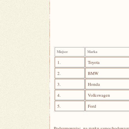
Miejsce
Marka
1.
Toyota
2.
BMW
3.
Honda
4.
Volkswagen
5.
Ford
Podsumowując, na rynku samochodowym n