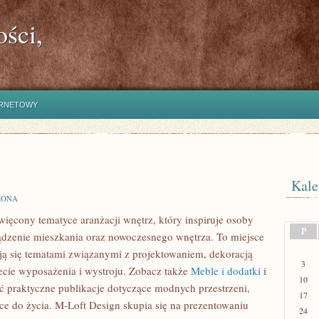
ści,
ERNETOWY
Kale
ZONA
ięcony tematyce aranżacji wnętrz, który inspiruje osoby
P
dzenie mieszkania oraz nowoczesnego wnętrza. To miejsce
ują się tematami związanymi z projektowaniem, dekoracją
3
ecie wyposażenia i wystroju. Zobacz także
Meble i dodatki
i
10
ć praktyczne publikacje dotyczące modnych przestrzeni,
17
ce do życia. M-Loft Design skupia się na prezentowaniu
24