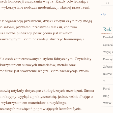
znych koncepcji urządzania wnętrz. Każdy odwiedzający
31
ć wykorzystane podczas modernizacji własnej przestrzeni.
« lip
ne z organizacją przestrzeni, dzięki którym czytelnicy mogą
 salonu, prywatnej przestrzeni relaksu, centrum
Rekl
ża liczba publikacji poświęcona jest również
Dowiedz 
anżacyjnymi, które pozwalają stworzyć harmonijną i
Sprawdź
Więcej 
dla osób zainteresowanych stylem fabrycznym. Czytelnicy
Przeczyt
korzystaniem surowych materiałów, metalu oraz
Zobacz 
ożliwe jest stworzenie wnętrz, które zachwycają swoim
Internet
Tu
Portal
nowią artykuły dotyczące ekologicznych rozwiązań. Strona
Blog
atrakcyjny wygląd z praktycznością, jednocześnie dbając o
z wykorzystaniem materiałów z recyklingu,
WWW
oczesnych rozwiązań poprawiających komfort życia.