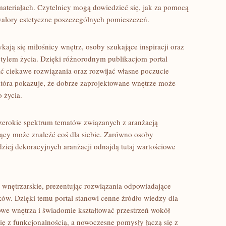
materiałach. Czytelnicy mogą dowiedzieć się, jak za pomocą
walory estetyczne poszczególnych pomieszczeń.
kają się miłośnicy wnętrz, osoby szukające inspiracji oraz
tylem życia. Dzięki różnorodnym publikacjom portal
 ciekawe rozwiązania oraz rozwijać własne poczucie
 która pokazuje, że dobrze zaprojektowane wnętrze może
 życia.
szerokie spektrum tematów związanych z aranżacją
ący może znaleźć coś dla siebie. Zarówno osoby
rdziej dekoracyjnych aranżacji odnajdą tutaj wartościowe
 wnętrzarskie, prezentując rozwiązania odpowiadające
. Dzięki temu portal stanowi cenne źródło wiedzy dla
owe wnętrza i świadomie kształtować przestrzeń wokół
się z funkcjonalnością, a nowoczesne pomysły łączą się z