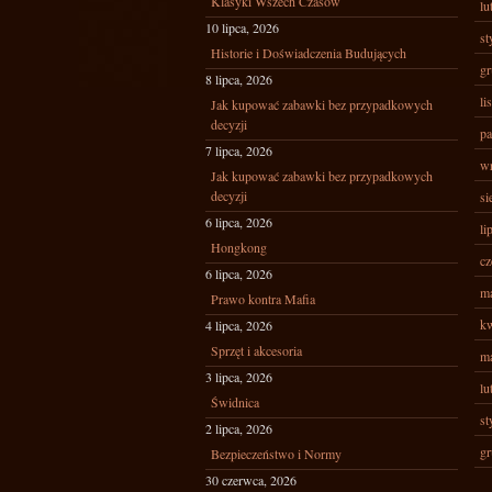
Klasyki Wszech Czasów
lu
10 lipca, 2026
st
Historie i Doświadczenia Budujących
gr
8 lipca, 2026
li
Jak kupować zabawki bez przypadkowych
decyzji
pa
7 lipca, 2026
wr
Jak kupować zabawki bez przypadkowych
decyzji
si
6 lipca, 2026
li
Hongkong
cz
6 lipca, 2026
ma
Prawo kontra Mafia
kw
4 lipca, 2026
Sprzęt i akcesoria
ma
3 lipca, 2026
lu
Świdnica
st
2 lipca, 2026
gr
Bezpieczeństwo i Normy
30 czerwca, 2026