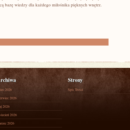
ącą bazę wiedzy dla każdego miłośnika pięknych wnętrz.
rchiwa
Strony
piec 2026
Spis Treści
erwiec 2026
j 2026
iecień 2026
rzec 2026