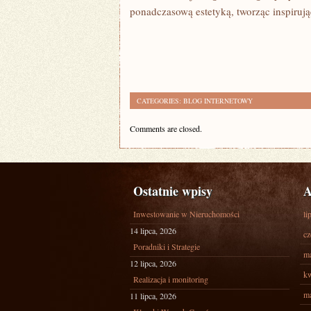
ponadczasową estetyką, tworząc inspiruj
CATEGORIES:
BLOG INTERNETOWY
Comments are closed.
Ostatnie wpisy
A
Inwestowanie w Nieruchomości
li
14 lipca, 2026
cz
Poradniki i Strategie
ma
12 lipca, 2026
kw
Realizacja i monitoring
ma
11 lipca, 2026