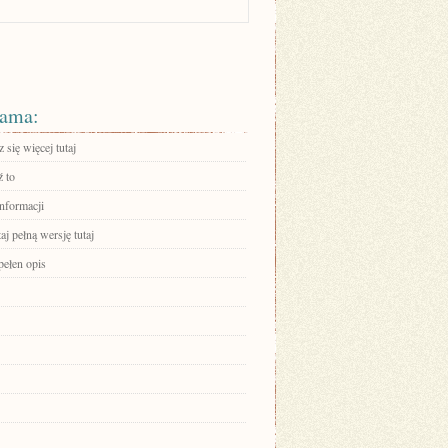
ama:
się więcej tutaj
 to
informacji
aj pełną wersję tutaj
pełen opis