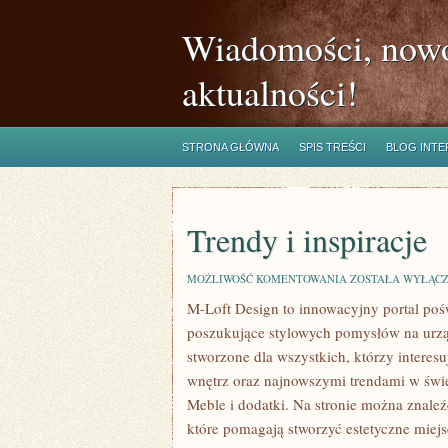
Wiadomości, nowo
aktualności!
STRONA GŁÓWNA
SPIS TREŚCI
BLOG INT
Trendy i inspiracje
TRENDY
MOŻLIWOŚĆ KOMENTOWANIA
ZOSTAŁA WYŁĄC
I
M-Loft Design to innowacyjny portal pośw
INSPIRACJE
poszukujące stylowych pomysłów na urzą
stworzone dla wszystkich, którzy interes
wnętrz oraz najnowszymi trendami w świ
Meble i dodatki. Na stronie można znaleź
które pomagają stworzyć estetyczne miejs