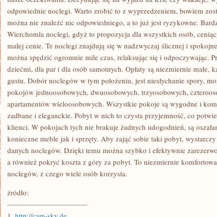
odpowiednie noclegi. Warto zrobić to z wyprzedzeniem, bowiem zost
można nie znaleźć nic odpowiedniego, a to już jest ryzykowne. Bardz
Wierchomla noclegi, gdyż to propozycja dla wszystkich osób, cenią
małej cenie. Te noclegi znajdują się w nadzwyczaj ślicznej i spokojn
można spędzić ogromnie mile czas, relaksując się i odpoczywając. Pr
dziećmi, dla par i dla osób samotnych. Opłaty są niezmiernie małe,
gustu. Dobór noclegów w tym położeniu, jest niesłychanie spory, m
pokojów jednoosobowych, dwuosobowych, trzyosobowych, czterooso
apartamentów wieloosobowych. Wszystkie pokoje są wygodne i komf
zadbane i eleganckie. Pobyt w nich to czysta przyjemność, co potwi
klienci. W pokojach tych nie brakuje żadnych udogodnień, są osza
konieczne meble jak i sprzęty. Aby zająć sobie taki pobyt, wystarczy
danych noclegów. Dzięki temu można szybko i efektywnie zarezerwo
a również pokryć koszta z góry za pobyt. To niezmiernie komfortow
noclegów, z czego wiele osób korzysta.
źródło:
———————————
1.
http://cam-sky.de