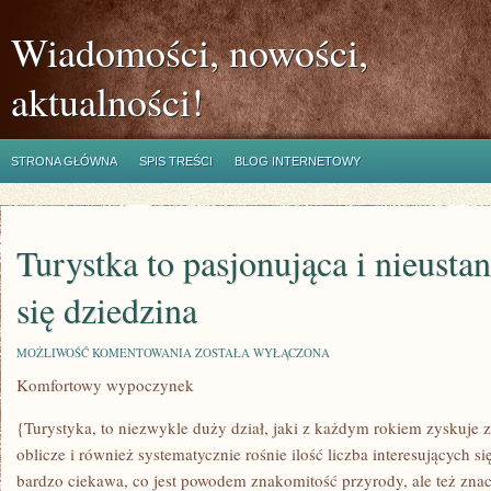
Wiadomości, nowości,
aktualności!
STRONA GŁÓWNA
SPIS TREŚCI
BLOG INTERNETOWY
Turystka to pasjonująca i nieusta
się dziedzina
TURYSTKA
MOŻLIWOŚĆ KOMENTOWANIA
ZOSTAŁA WYŁĄCZONA
TO
Komfortowy wypoczynek
PASJONUJĄCA
I
NIEUSTANNIE
{Turystyka, to niezwykle duży dział, jaki z każdym rokiem zyskuje 
ROZWIJAJĄCA
SIĘ
oblicze i również systematycznie rośnie ilość liczba interesujących się
DZIEDZINA
bardzo ciekawa, co jest powodem znakomitość przyrody, ale też znacz