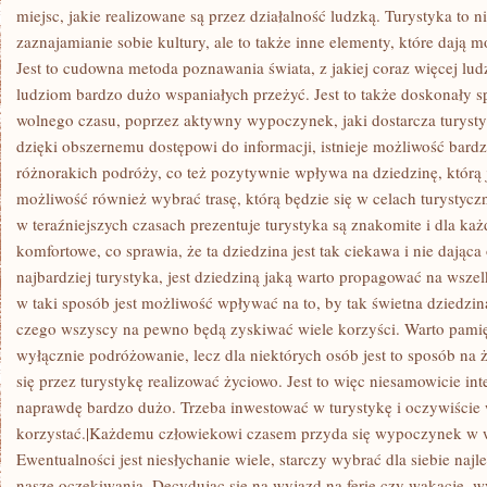
miejsc, jakie realizowane są przez działalność ludzką. Turystyka to 
zaznajamianie sobie kultury, ale to także inne elementy, które dają m
Jest to cudowna metoda poznawania świata, z jakiej coraz więcej ludz
ludziom bardzo dużo wspaniałych przeżyć. Jest to także doskonały 
wolnego czasu, poprzez aktywny wypoczynek, jaki dostarcza turysty
dzięki obszernemu dostępowi do informacji, istnieje możliwość bard
różnorakich podróży, co też pozytywnie wpływa na dziedzinę, którą j
możliwość również wybrać trasę, którą będzie się w celach turystycz
w teraźniejszych czasach prezentuje turystyka są znakomite i dla k
komfortowe, co sprawia, że ta dziedzina jest tak ciekawa i nie dając
najbardziej turystyka, jest dziedziną jaką warto propagować na wsz
w taki sposób jest możliwość wpływać na to, by tak świetna dziedzin
czego wszyscy na pewno będą zyskiwać wiele korzyści. Warto pamięta
wyłącznie podróżowanie, lecz dla niektórych osób jest to sposób na
się przez turystykę realizować życiowo. Jest to więc niesamowicie int
naprawdę bardzo dużo. Trzeba inwestować w turystykę i oczywiście wa
korzystać.|Każdemu człowiekowi czasem przyda się wypoczynek w
Ewentualności jest niesłychanie wiele, starczy wybrać dla siebie najl
nasze oczekiwania. Decydując się na wyjazd na ferie czy wakacje, w