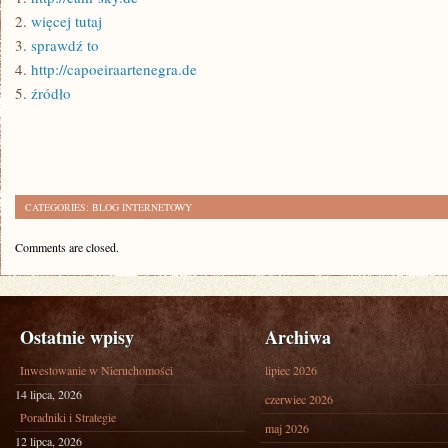
2.
więcej tutaj
3.
sprawdź to
4.
http://capoeiraartenegra.de
5.
źródło
CATEGORIES:
BLOG INTERNETOWY
Comments are closed.
Ostatnie wpisy
Archiwa
Inwestowanie w Nieruchomości
lipiec 2026
14 lipca, 2026
czerwiec 2026
Poradniki i Strategie
maj 2026
12 lipca, 2026