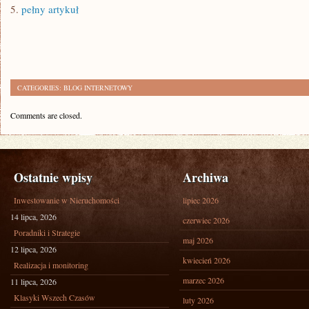
5.
pełny artykuł
CATEGORIES:
BLOG INTERNETOWY
Comments are closed.
Ostatnie wpisy
Archiwa
Inwestowanie w Nieruchomości
lipiec 2026
14 lipca, 2026
czerwiec 2026
Poradniki i Strategie
maj 2026
12 lipca, 2026
kwiecień 2026
Realizacja i monitoring
marzec 2026
11 lipca, 2026
Klasyki Wszech Czasów
luty 2026