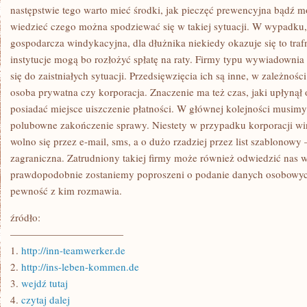
TEGO
następstwie tego warto mieć środki, jak pieczęć prewencyjna bądź m
WIEDZA
wiedzieć czego można spodziewać się w takiej sytuacji. W wypadku,
KSIĄŻKOWA
gospodarcza windykacyjna, dla dłużnika niekiedy okazuje się to tr
instytucje mogą bo rozłożyć spłatę na raty. Firmy typu wywiadowni
się do zaistniałych sytuacji. Przedsięwzięcia ich są inne, w zależnośc
osoba prywatna czy korporacja. Znaczenie ma też czas, jaki upłynął
posiadać miejsce uiszczenie płatności. W głównej kolejności musimy 
polubowne zakończenie sprawy. Niestety w przypadku korporacji w
wolno się przez e-mail, sms, a o dużo rzadziej przez list szablonow
zagraniczna. Zatrudniony takiej firmy może również odwiedzić nas
prawdopodobnie zostaniemy poproszeni o podanie danych osobowyc
pewność z kim rozmawia.
źródło:
———————————
1.
http://inn-teamwerker.de
2.
http://ins-leben-kommen.de
3.
wejdź tutaj
4.
czytaj dalej