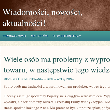
Wiadomości, nowości,
aktualności!
STRONA GŁÓWNA
SPIS TREŚCI
BLOG INTERNETOWY
Wiele osób ma problemy z wyp
towaru, w następstwie tego wied
WIELE
MOŻLIWOŚĆ KOMENTOWANIA
ZOSTAŁA WYŁĄCZONA
OSÓB
Sporo osób ma trudności z wypromowaniem produktu, wobec tego w
MA
PROBLEMY
Z
Obecny zastój gospodarczy kojarzy się z ciągłym wzrostem cen. Wpł
WYPROMOWANIEM
TOWARU,
wydatki, ale też domowy budżet. Przetestuj Firmy windykacyjne. Kł
W
stanie spotkać każdego z nas. Ma prawo to być kłopot ze spłatą poży
NASTĘPSTWIE