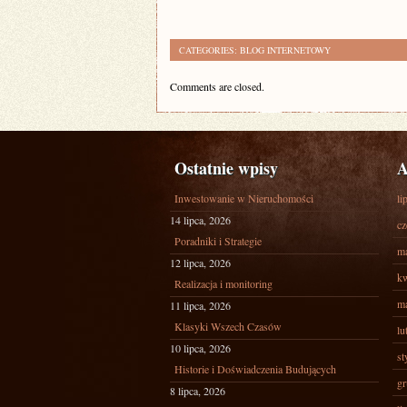
CATEGORIES:
BLOG INTERNETOWY
Comments are closed.
Ostatnie wpisy
A
Inwestowanie w Nieruchomości
li
14 lipca, 2026
cz
Poradniki i Strategie
ma
12 lipca, 2026
kw
Realizacja i monitoring
ma
11 lipca, 2026
Klasyki Wszech Czasów
lu
10 lipca, 2026
st
Historie i Doświadczenia Budujących
gr
8 lipca, 2026