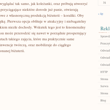
31
wyglądać tak samo, jak koleżanki, oraz próbują utworzyć
 przyciągające niektóre dorosłe już panie, otwierają
« lip
owe z własnoręczną produkcją biżuterii – koraliki. Oby
ątkę. Pierwsza opcja obfituje w atrakcyjny i niebagatelny
ałkiem niezłe dochody. Wskutek tego jest to fenomenalny
Rekl
asu może przerodzić się nawet w porządnie prosperujący
Sprawdź
tach takiego zajęcia, które ma praktycznie same
Przeczyt
inwencje twórczą, oraz mobilizuje do ciągłego
nanej biżuterii.
Odwiedź
Odwiedź
Odwiedź 
HTTP
Strona
Serwis
Strona
Blog