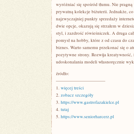
wyróżniać się spośród tłumu. Nie pragną 
prywatną kolekcje biżuterii. Jednakże, co
najzwyczajniej punkty sprzedaży internet
dwie opcje, okazują się strzałem w dziesi
styl, i zazdrość rówieśniczek. A druga c
pomysł na hobby, które z od czasu do cz
biznes. Warto samemu przekonać się o atu
pozytywne strony. Rozwija kreatywność, 
udoskonalania modeli własnoręcznie wyko
źródło:
———————————
1.
więcej treści
2.
zobacz szczegóły
3.
https://www.gastrofazakielce.pl
4.
tutaj
5.
https://www.seniorharcerz.pl