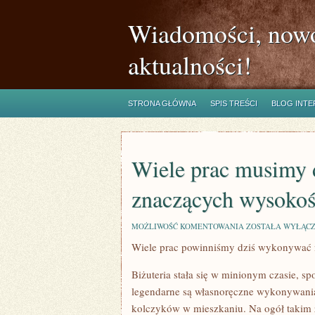
Wiadomości, nowo
aktualności!
STRONA GŁÓWNA
SPIS TREŚCI
BLOG INT
Wiele prac musimy 
znaczących wysokoś
WIELE
MOŻLIWOŚĆ KOMENTOWANIA
ZOSTAŁA WYŁĄC
PRAC
Wiele prac powinniśmy dziś wykonywać 
MUSIMY
DZISIAJ
WYKONYWAĆ
Biżuteria stała się w minionym czasie, s
NA
ZNACZĄCYCH
legendarne są własnoręczne wykonywania
WYSOKOŚCIACH
kolczyków w mieszkaniu. Na ogół takim z