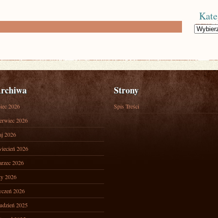
Kate
Kategorie
rchiwa
Strony
piec 2026
Spis Treści
erwiec 2026
j 2026
iecień 2026
rzec 2026
ty 2026
yczeń 2026
udzień 2025