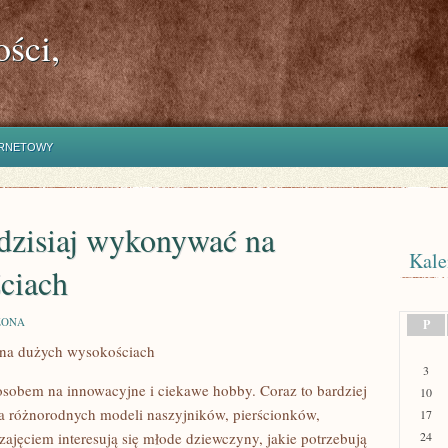
ści,
ERNETOWY
dzisiaj wykonywać na
Kale
ciach
ZONA
P
na dużych wysokościach
3
posobem na innowacyjne i ciekawe hobby. Coraz to bardziej
10
 różnorodnych modeli naszyjników, pierścionków,
17
ajęciem interesują się młode dziewczyny, jakie potrzebują
24