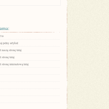
ama:
 to
aj pełny artykuł
 naszą stronę tutaj
 stronę tutaj
stronę internetową tutaj