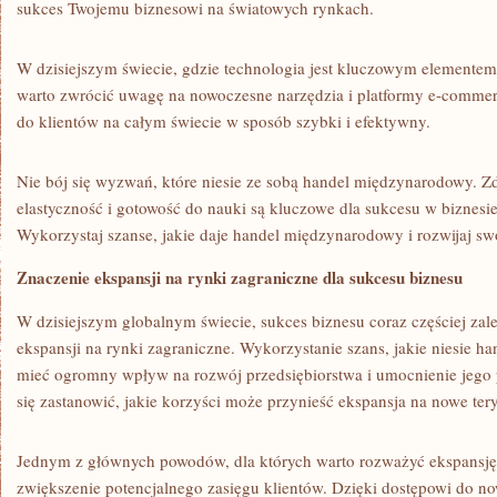
sukces ⁣Twojemu biznesowi ‍na światowych rynkach.
W dzisiejszym świecie, gdzie technologia jest kluczowym element
warto zwrócić⁤ uwagę na ⁣nowoczesne narzędzia i platformy e-commer
do klientów⁤ na całym świecie w sposób szybki i efektywny.
Nie bój się wyzwań, które niesie​ ze sobą handel międzynarodowy. Z
elastyczność i gotowość do nauki ​są kluczowe dla sukcesu w biznes
Wykorzystaj szanse, jakie daje handel międzynarodowy i‌ rozwijaj sw
Znaczenie ekspansji na rynki zagraniczne dla sukcesu biznesu
W‍ dzisiejszym globalnym świecie, sukces biznesu coraz ⁤częściej zal
⁢ekspansji na⁣ rynki zagraniczne. Wykorzystanie szans, jakie niesie 
mieć ogromny wpływ na ​rozwój przedsiębiorstwa i‌ umocnienie jego p
się zastanowić, jakie korzyści⁢ może przynieść ekspansja na nowe ⁢tery
Jednym z głównych powodów, dla których warto rozważyć ekspansję n
zwiększenie potencjalnego zasięgu ⁢klientów. Dzięki dostępowi⁢ do n