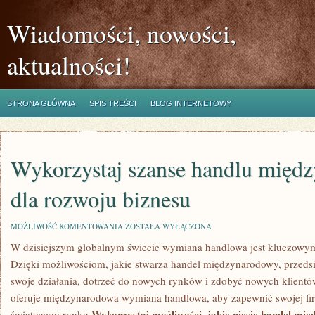
Wiadomości, nowości,
aktualności!
STRONA GŁÓWNA
SPIS TREŚCI
BLOG INTERNETOWY
Wykorzystaj szanse handlu międ
dla rozwoju biznesu
WYKORZYSTAJ
MOŻLIWOŚĆ KOMENTOWANIA
ZOSTAŁA WYŁĄCZONA
SZANSE
W‌ dzisiejszym globalnym świecie wymiana handlowa jest kluczowy
HANDLU
MIĘDZYNARODOWEGO
Dzięki możliwościom, jakie stwarza handel międzynarodowy, przeds
DLA
ROZWOJU
‍swoje działania, dotrzeć do nowych rynków i⁤ zdobyć nowych klientów
BIZNESU
oferuje międzynarodowa wymiana handlowa, aby zapewnić swojej fir
Wykorzystaj możliwości, jakie niesie handel mi
światowym rynku.