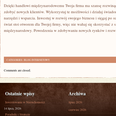
Dzięki handlowi międzynarodowemu Twoja firma ma szansę rozwinąć
zdobyć ⁤nowych klientów. Wykorzystaj te możliwości i działaj świado
narzędzi i wsparcia. Inwestuj w rozwój ⁢swojego biznesu i sięgaj po su
świat stoi otworem dla ⁢Twojej firmy, więc nie wahaj się skorzystać z 
międzynarodowy. Powodzenia w zdobywaniu nowych rynków i rozwij
CATEGORIES:
BLOG INTERNETOWY
Comments are closed.
Ostatnie wpisy
Archiwa
Inwestowanie w Nieruchomości
lipiec 2026
14 lipca, 2026
czerwiec 2026
Poradniki i Strategie