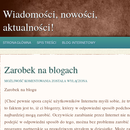
Wiadomości, nowości,
aktualności!
STRONA GŁÓWNA
SPIS TREŚCI
BLOG INTERNETOWY
Zarobek na blogach
ZAROBEK
MOŻLIWOŚĆ KOMENTOWANIA
ZOSTAŁA WYŁĄCZONA
NA
Zarobek na blogu
BLOGACH
{Choć pewnie spora część użytkowników Internetu myśli sobie, że tr
to faktem jest to, iż ci blogerzy, którzy w odpowiedni sposób podcho
najbardziej mogą zarobić. Oczywiście zarabianie przez Internet nie na
podejść w odpowiedni sposób do tego, można bez problemu zarobić 
programy partnerskie są prawdziwym strzałem w dziesiątkę. Może z