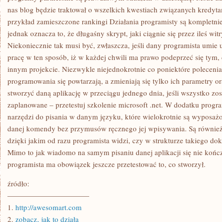
nas blog będzie traktował o wszelkich kwestiach związanych kredyta
przykład zamieszczone rankingi Działania programisty są kompletnie
jednak oznacza to, że długaśny skrypt, jaki ciągnie się przez ileś wi
Niekoniecznie tak musi być, zwłaszcza, jeśli dany programista umie
pracę w ten sposób, iż w każdej chwili ma prawo podeprzeć się tym, 
innym projekcie. Niezwykle niejednokrotnie co poniektóre polecenia
programowania się powtarzają, a zmieniają się tylko ich parametry o
stworzyć daną aplikację w przeciągu jednego dnia, jeśli wszystko zo
zaplanowane – przetestuj szkolenie microsoft .net. W dodatku progr
narzędzi do pisania w danym języku, które wielokrotnie są wyposa
danej komendy bez przymusów ręcznego jej wpisywania. Są również o
dzięki jakim od razu programista widzi, czy w strukturze takiego do
Mimo to jak wiadomo na samym pisaniu danej aplikacji się nie końc
programista ma obowiązek jeszcze przetestować to, co stworzył.
źródło:
———————————
1.
http://awesomart.com
2.
zobacz, jak to działa