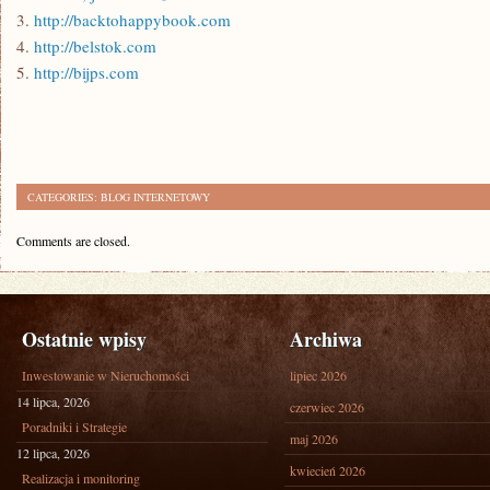
3.
http://backtohappybook.com
4.
http://belstok.com
5.
http://bijps.com
CATEGORIES:
BLOG INTERNETOWY
Comments are closed.
Ostatnie wpisy
Archiwa
Inwestowanie w Nieruchomości
lipiec 2026
14 lipca, 2026
czerwiec 2026
Poradniki i Strategie
maj 2026
12 lipca, 2026
kwiecień 2026
Realizacja i monitoring