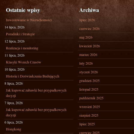
Ostatnie wpisy
Archiwa
Inwestowanie w Nieruchomości
lipiec 2026
14 lipca, 2026
czerwiec 2026
Poradniki i Strategie
maj 2026
12 lipca, 2026
kwiecień 2026
Realizacja i monitoring
marzec 2026
11 lipca, 2026
Klasyki Wszech Czasów
luty 2026
10 lipca, 2026
styczeń 2026
Historie i Doświadczenia Budujących
grudzień 2025
8 lipca, 2026
listopad 2025
Jak kupować zabawki bez przypadkowych
decyzji
październik 2025
7 lipca, 2026
wrzesień 2025
Jak kupować zabawki bez przypadkowych
decyzji
sierpień 2025
6 lipca, 2026
lipiec 2025
Hongkong
czerwiec 2025