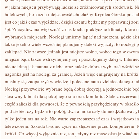
w jakim miejscu przybywają ludzie ze zróżnicowanych środowisk. N
hotelowych, bo każda miejscowość chociażby Krynica Górska posiada
jest co jakiś czas wyjeżdżać, dzięki czemu będziemy poprawniej zor
śpi.|Zdecydowana większość z nas kocha praktyczne klimaty, które
wybranych miejscach. Noclegi umiemy łapać nad morzem, gdzie aż ro
także jeżeli o wiele wcześniej planujemy daleki wyjazdy, to noclegi 
zaklepać. Nie zawsze jednak jest miejsce wolne, wobec tego w owym
miejsce bądź także wstrzymujemy się i poszukujemy dalej w Interneci
nie uciekną jak manna z nieba oraz należy dobrze wybierać wśród set
nagonka jest na noclegi za granicą. Jeżeli więc emigrujemy na krótki
musimy się zaopatrzyć w wiedzę i polecane nam dzielnice danego mia
Noclegi przyzwoicie wybrane będą dobrą decyzją a jednocześnie bę
stosowny klimat dla spokojnego snu oraz komfortu. Stale z rezerwacj
część zaliczki dla pewności, że z pewnością przybędziemy w określ
pod siebie, czy będzie to pokój, dwa a może cały domek.|Zabawa sylw
tylko jeden raz na rok. Nie warto zaprzepaszczać czas i wyjątkowo i
telewizorem. Szkoda trwonić życie na ślęczenie przed komputerem. N
krótki. Co więcej wyłącznie raz, ten jedyny raz masz okazję witać n