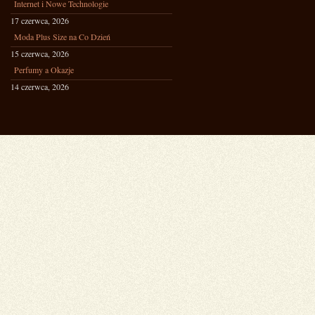
Internet i Nowe Technologie
17 czerwca, 2026
Moda Plus Size na Co Dzień
15 czerwca, 2026
Perfumy a Okazje
14 czerwca, 2026