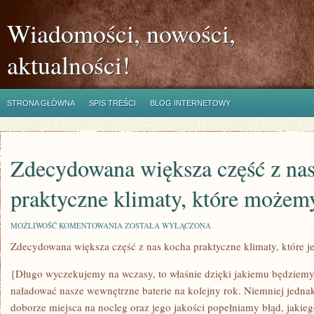
Wiadomości, nowości,
aktualności!
STRONA GŁÓWNA
SPIS TREŚCI
BLOG INTERNETOWY
Zdecydowana większa część z na
praktyczne klimaty, które możem
ZDECYDOWANA
MOŻLIWOŚĆ KOMENTOWANIA
ZOSTAŁA WYŁĄCZONA
WIĘKSZA
Zdecydowana większa część z nas kocha praktyczne klimaty, które j
CZĘŚĆ
Z
NAS
{Długo wyczekujemy na wczasy, to właśnie dzięki jakiemu będziemy
KOCHA
PRAKTYCZNE
naładować nasze wewnętrzne baterie na kolejny rok. Niemniej jedn
KLIMATY,
doborze miejsca na nocleg oraz jego jakości popełniamy błąd, jakieg
KTÓRE