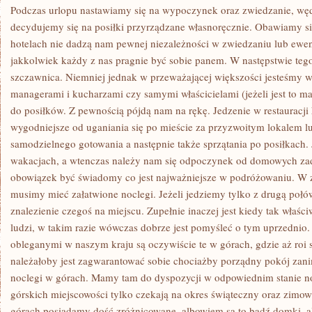
MOŻEMY
Podczas urlopu nastawiamy się na wypoczynek oraz zwiedzanie, wę
decydujemy się na posiłki przyrządzane własnoręcznie. Obawiamy si
hotelach nie dadzą nam pewnej niezależności w zwiedzaniu lub ewent
jakkolwiek każdy z nas pragnie być sobie panem. W następstwie teg
szczawnica. Niemniej jednak w przeważającej większości jesteśmy w 
managerami i kucharzami czy samymi właścicielami (jeżeli jest to ma
do posiłków. Z pewnością pójdą nam na rękę. Jedzenie w restauracji h
wygodniejsze od uganiania się po mieście za przyzwoitym lokalem l
samodzielnego gotowania a następnie także sprzątania po posiłkach.
wakacjach, a wtenczas należy nam się odpoczynek od domowych za
obowiązek być świadomy co jest najważniejsze w podróżowaniu. W z
musimy mieć załatwione noclegi. Jeżeli jedziemy tylko z drugą połów
znalezienie czegoś na miejscu. Zupełnie inaczej jest kiedy tak właśc
ludzi, w takim razie wówczas dobrze jest pomyśleć o tym uprzednio
obleganymi w naszym kraju są oczywiście te w górach, gdzie aż roi 
należałoby jest zagwarantować sobie chociażby porządny pokój za
noclegi w górach. Mamy tam do dyspozycji w odpowiednim stanie n
górskich miejscowości tylko czekają na okres świąteczny oraz zimow
górach posiadamy dość zróżnicowane, albowiem są to bądź domki, al