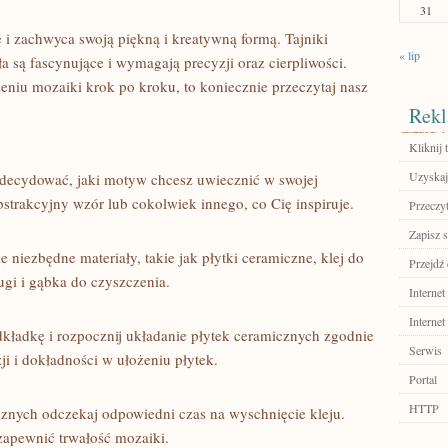
31
​ i⁤ zachwyca swoją ⁢piękną i kreatywną formą. Tajniki
« lip
a są fascynujące i wymagają precyzji oraz⁤ cierpliwości.
eniu mozaiki krok po kroku, to koniecznie‌ przeczytaj⁣ nasz ​
Rekl
Kliknij t
Uzyskaj
ecydować,⁤ jaki‍ motyw chcesz ⁤uwiecznić⁣ w swojej
bstrakcyjny wzór lub⁢ cokolwiek innego, co ⁣Cię inspiruje.
Przeczyt
Zapisz s
e‌ niezbędne materiały, takie jak płytki ceramiczne, klej​ do
Przejdź 
gi i⁣ gąbka do ​czyszczenia.
Internet
Internet
kładkę i rozpocznij układanie⁢ płytek‍ ceramicznych ⁢zgodnie⁤
Serwis
i⁢ dokładności⁣ w ułożeniu płytek.
Portal
HTTP
znych odczekaj odpowiedni czas‍ na ‌wyschnięcie‌ kleju.
 zapewnić trwałość mozaiki.