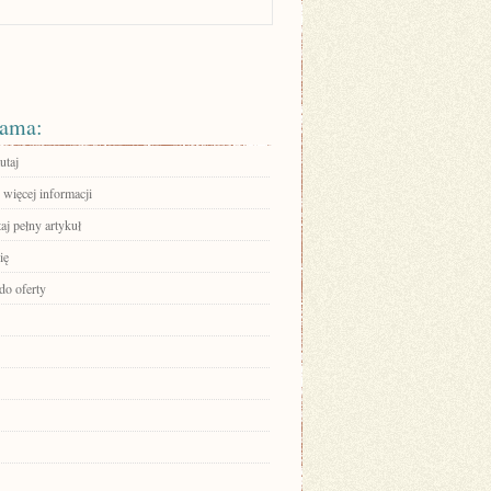
ama:
utaj
 więcej informacji
aj pełny artykuł
ię
do oferty