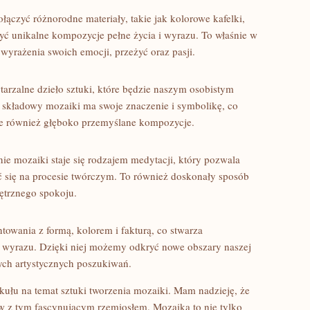
ączyć różnorodne ⁤materiały,‍ takie jak kolorowe kafelki,
yć unikalne kompozycje pełne życia i wyrazu. ⁤To właśnie w
rażenia ⁢swoich ​emocji, przeżyć ​oraz pasji.
rzalne dzieło sztuki, które ‌będzie naszym osobistym
 składowy mozaiki ma swoje‌ znaczenie i ⁢symbolikę,‌ co
ale‍ również głęboko przemyślane kompozycje.
e⁤ mozaiki​ staje się​ rodzajem medytacji, który pozwala
ić się ⁤na procesie⁤ twórczym. To‌ również doskonały sposób
nętrznego spokoju.
towania z​ formą, kolorem i fakturą, co stwarza
 wyrazu. ​Dzięki‌ niej możemy odkryć nowe obszary naszej⁢
zych artystycznych poszukiwań.
ykułu​ na temat sztuki tworzenia mozaiki. Mam ‍nadzieję, że
 z ⁣tym fascynującym rzemiosłem. ‍Mozaika to​ nie tylko