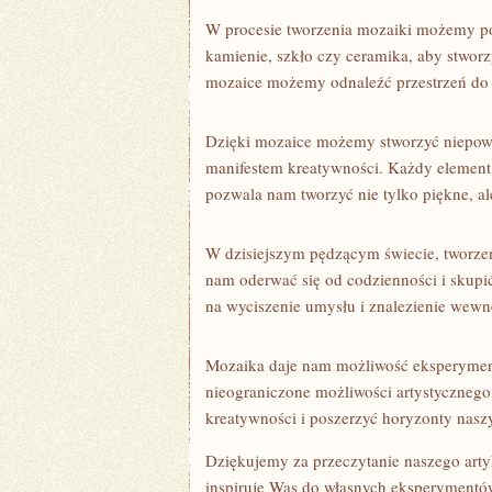
W procesie‌ tworzenia ⁢mozaiki możemy poł
kamienie, szkło czy ceramika, aby stworz
mozaice ​możemy odnaleźć przestrzeń do wy
Dzięki mozaice możemy stworzyć niepowta
manifestem ‍kreatywności. Każdy⁤ element
pozwala nam tworzyć nie tylko ⁤piękne, 
W dzisiejszym pędzącym⁢ świecie, tworzeni
‍nam oderwać​ się od ‍codzienności i⁣ skup
na wyciszenie⁤ umysłu i znalezienie wew
Mozaika ​daje nam ⁤możliwość ⁢eksperymen
nieograniczone​ możliwości artystycznego
kreatywności ‌i ⁢poszerzyć horyzonty nas
Dziękujemy⁤ za przeczytanie⁢ naszego⁢ art
inspiruje⁣ Was do własnych eksperymentów