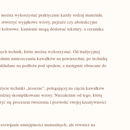
że‌ można wykorzystać praktycznie każdy ‌rodzaj materiału.
stworzyć wyjątkowe wzory, pejzaże czy abstrakcyjne ​
 kolorowe, ​kamienie mogą dodawać⁤ tekstury,‌ a ceramika
óżnych‌ technik, które można wykorzystać. Od tradycyjnej
średnim umieszczaniu kawałków na powierzchni, po technikę
rw układane ⁣na podłożu ‌pod spodem, a⁤ następnie obracane do
ycie⁣ techniki „tesserae”,‍ polegającej na cięciu⁤ kawałków
rdziej skomplikowane⁢ wzory. Niezależnie od tego, którą
yć się⁤ procesem tworzenia i pozwolić⁣ swojej kreatywności‍
a rozwijanie umiejętności manualnych, ale⁣ również na