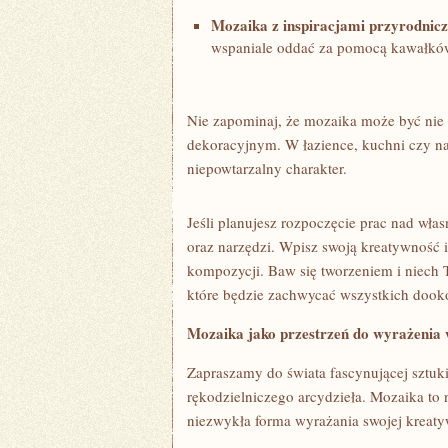
Mozaika z inspiracjami​ przyrodnic
wspaniale oddać za pomocą kawałków
Nie ⁣zapominaj, że mozaika ⁤może być nie
dekoracyjnym. ​W łazience, ‍kuchni czy⁣ 
niepowtarzalny‌ charakter.
Jeśli planujesz rozpoczęcie prac ⁢nad wł
⁣oraz narzędzi.‌ Wpisz swoją kreatywność i
kompozycji. ⁢Baw się tworzeniem i niech 
które będzie⁣ zachwycać wszystkich⁢ dook
Mozaika jako przestrzeń ​do wyrażenia 
Zapraszamy do świata fascynującej sztuki
rękodzielniczego⁤ arcydzieła. Mozaika to ​
niezwykła forma wyrażania swojej ‌kreatyw