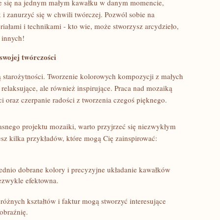
ie⁣ się ‌na jednym⁤ małym kawałku ‌w ‍danym momencie,
i zanurzyć ⁢się w ‌chwili ⁤twórczej. Pozwól sobie na
łami i technikami ⁣- kto wie, może‌ stworzysz arcydzieło,
e innych!
 swojej twórczości
ą starożytności.⁢ Tworzenie kolorowych kompozycji⁤ z małych
elaksujące, ⁢ale ‍również inspirujące. ⁢Praca nad‌ mozaiką
 ⁢oraz czerpanie‌ radości z tworzenia ⁢czegoś pięknego.
własnego projektu mozaiki,‍ warto przyjrzeć się ‌niezwykłym
sz kilka ‌przykładów, które mogą ‌Cię zainspirować:
nio ⁤dobrane kolory i ‌precyzyjne układanie kawałków
iezwykle efektowna.
żnych kształtów ⁣i faktur⁤ mogą stworzyć interesujące
obraźnię.