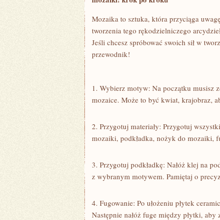
Mozaika to‍ sztuka,⁢ która przyciąga uwagę
tworzenia tego rękodzielniczego​ arcydzieł
Jeśli chcesz spróbować swoich sił⁣ w tworz
przewodnik!
1. Wybierz motyw:⁣ Na⁢ początku musisz zd
mozaice.‍ Może⁤ to być kwiat, krajobraz, a
2. ⁤Przygotuj materiały: Przygotuj wszystki
mozaiki, podkładka, ​nożyk do mozaiki, fu
3. Przygotuj podkładkę: ‌Nałóż klej na pod
z wybranym motywem. Pamiętaj o precyzji 
4. Fugowanie: Po ułożeniu ‍płytek ceramic
Następnie⁣ nałóż fuge między płytki, aby