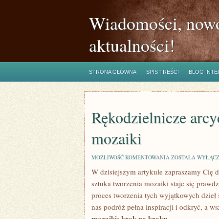
Wiadomości, nowo
aktualności!
STRONA GŁÓWNA
SPIS TREŚCI
BLOG INT
Rękodzielnicze arcy
mozaiki
RĘKODZIELNICZE
MOŻLIWOŚĆ KOMENTOWANIA
ZOSTAŁA WYŁĄC
ARCYDZIEŁO:
W dzisiejszym artykule zapraszamy Cię do
SZTUKA
TWORZENIA
sztuka tworzenia mozaiki staje​ się praw
MOZAIKI
proces​ tworzenia tych wyjątkowych‍ dzieł
nas⁤ podróż pełna inspiracji i ​odkryć, a ‍w
mozaiki: krok po kroku