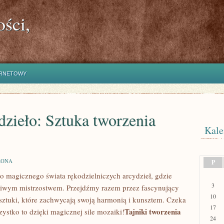
ści,
ERNETOWY
dzieło: Sztuka tworzenia
Kale
ZONA
P
⁤ magicznego świata rękodzielniczych arcydzieł, gdzie​
3
dziwym mistrzostwem.⁤ Przejdźmy razem przez fascynujący
10
 sztuki, które zachwycają swoją harmonią⁢ i ⁣kunsztem. Czeka
17
Tajniki tworzenia
szystko ‌to dzięki magicznej sile mozaiki!
24