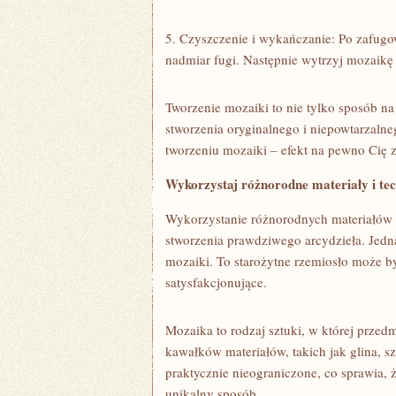
5. Czyszczenie i wykańczanie: Po zafugow
nadmiar fugi. Następnie‌ wytrzyj mozaikę 
Tworzenie mozaiki to nie tylko⁣ sposób na⁢
stworzenia oryginalnego⁤ i​ niepowtarzalneg
tworzeniu mozaiki – ‍efekt‌ na pewno Cię 
Wykorzystaj ‍różnorodne ‍materiały i tec
Wykorzystanie różnorodnych materiałów i
‍stworzenia prawdziwego​ arcydzieła. Jedną
mozaiki. To starożytne‍ rzemiosło może‌ by
satysfakcjonujące.
Mozaika to rodzaj sztuki, w ⁣której przed
kawałków materiałów, ⁢takich jak glina, s
praktycznie nieograniczone, co sprawia,
unikalny sposób.