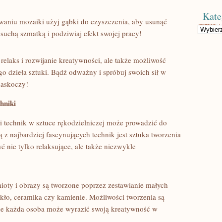
Kate
aniu mozaiki​ użyj gąbki do​ czyszczenia, aby ⁤usunąć
Kategorie
suchą szmatką i ⁣podziwiaj efekt swojej​ pracy!
 relaks i rozwijanie kreatywności,‍ ale także możliwość
o‍ dzieła ‍sztuki. Bądź ​odważny i ‌spróbuj swoich sił w
zaskoczy!
hniki
 technik ‍w sztuce rękodzielniczej może prowadzić do
⁤ z najbardziej fascynujących technik jest sztuka⁣ tworzenia
ć nie tylko ‍relaksujące, ale także ⁣niezwykle
mioty i obrazy są tworzone⁤ poprzez zestawianie małych
zkło, ceramika⁤ czy kamienie. ⁣Możliwości tworzenia są
 że każda osoba może wyrazić swoją kreatywność ⁢w