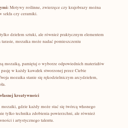
zymi:
Motywy roślinne, zwierzęce czy krajobrazy ​można
 szkła czy ceramiki.
 tylko dziełem sztuki, ale również praktycznym elementem ​
na tarasie, mozaika może nadać pomieszczeniu⁤
asną mozaiką, pamiętaj o⁣ wyborze odpowiednich materiałów
⁤ pasję w każdy kawałek stworzonej ‌przez‌ Ciebie
Twoja mozaika stanie się rękodzielniczym arcydziełem,
oła.
własnej kreatywności
 mozaiki, gdzie każdy ⁢może⁤ stać się twórcą własnego
nie tylko technika zdobienia powierzchni,​ ale również
ności i artystycznego‍ talentu.