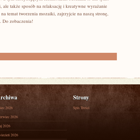
i, ale także sposób na⁣ relaksację i kreatywne wyrażanie
j na temat tworzenia mozaiki,⁢ zajrzyjcie ‍na naszą stronę,
i. Do ⁤zobaczenia!
rchiwa
Strony
piec 2026
Spis Treści
erwiec 2026
j 2026
iecień 2026