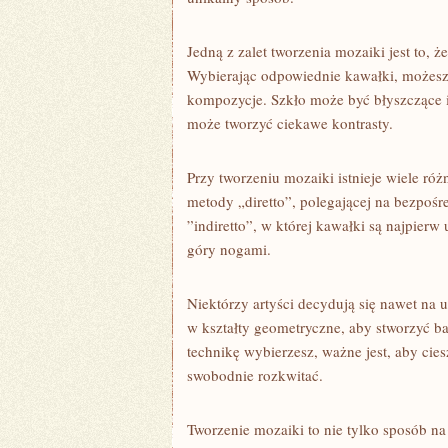
Jedną z zalet tworzenia mozaiki jest to, 
Wybierając odpowiednie kawałki, możesz 
kompozycje. Szkło może ⁤być błyszczące i
może tworzyć ciekawe kontrasty.
Przy tworzeniu⁤ mozaiki istnieje ‌wiele r
metody „diretto”,⁢ polegającej‌ na bezpo
⁤”indiretto”, w ‌której kawałki są ⁣najpie
góry nogami.
Niektórzy artyści decydują się nawet na uż
w kształty geometryczne, aby stworzyć ba
technikę wybierzesz, ważne jest, aby ciesz
swobodnie⁤ rozkwitać.
Tworzenie mozaiki ⁤to nie tylko ‌sposób ⁣n