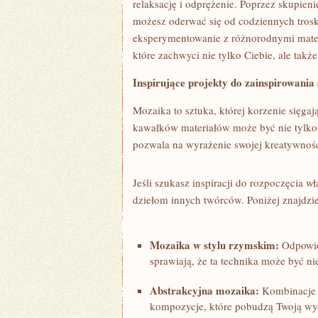
relaksację i odprężenie. Poprzez skupien
‍możesz oderwać się od codziennych‍ trosk 
eksperymentowanie z różnorodnymi materia
które zachwyci nie tylko Ciebie, ale takż
Inspirujące projekty do zainspirowania
Mozaika to sztuka, której korzenie sięgaj
kawałków materiałów może‍ być nie tylko ⁣r
pozwala​ na wyrażenie swojej kreatywności
Jeśli szukasz inspiracji do⁢ rozpoczęcia‌ 
dziełom innych twórców.⁣ Poniżej znajdzie
Mozaika w stylu rzymskim:
Odpowied
sprawiają, że⁣ ta technika może być n
Abstrakcyjna mozaika:
Kombinacje ró
kompozycje, ⁤które pobudzą Twoją wy