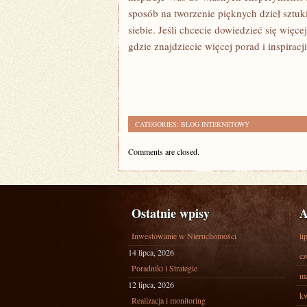
sposób ‍na tworzenie‍ pięknych dzieł sztuk
siebie. ⁤Jeśli chcecie dowiedzieć się więce
gdzie‍ znajdziecie więcej porad i inspiracj
CATEGORIES:
BLOG INTERNETOWY
Comments are closed.
Ostatnie wpisy
A
Inwestowanie w Nieruchomości
li
14 lipca, 2026
cz
Poradniki i Strategie
ma
12 lipca, 2026
kw
Realizacja i monitoring