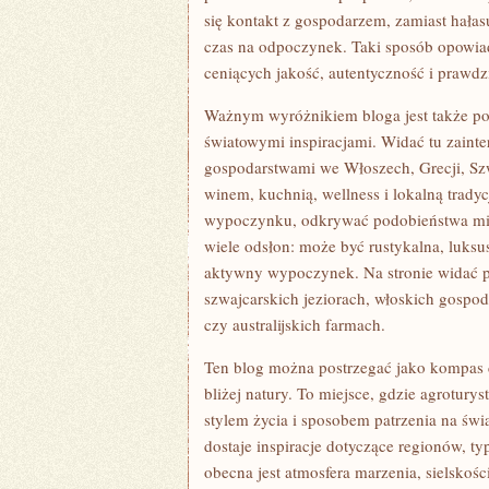
się kontakt z gospodarzem, zamiast hałas
czas na odpoczynek. Taki sposób opowiad
ceniących jakość, autentyczność i praw
Ważnym wyróżnikiem bloga jest także poł
światowymi inspiracjami. Widać tu zainte
gospodarstwami we Włoszech, Grecji, Szwa
winem, kuchnią, wellness i lokalną trady
wypoczynku, odkrywać podobieństwa mię
wiele odsłon: może być rustykalna, luksu
aktywny wypoczynek. Na stronie widać p
szwajcarskich jeziorach, włoskich gospod
czy australijskich farmach.
Ten blog można postrzegać jako kompas d
bliżej natury. To miejsce, gdzie agroturys
stylem życia i sposobem patrzenia na świa
dostaje inspiracje dotyczące regionów, 
obecna jest atmosfera marzenia, sielskoś