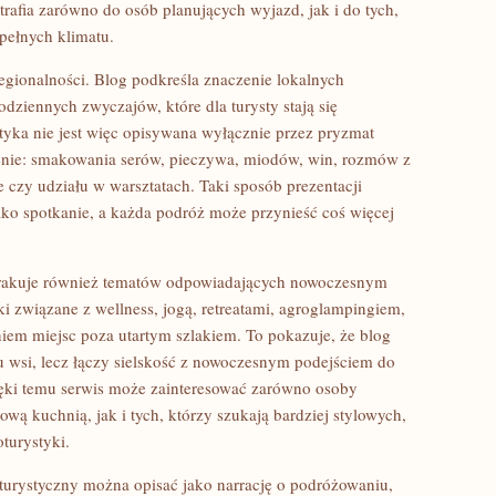
trafia zarówno do osób planujących wyjazd, jak i do tych,
 pełnych klimatu.
gionalności. Blog podkreśla znaczenie lokalnych
codziennych zwyczajów, które dla turysty stają się
tyka nie jest więc opisywana wyłącznie przez pryzmat
zenie: smakowania serów, pieczywa, miodów, win, rozmów z
 czy udziału w warsztatach. Taki sposób prezentacji
jako spotkanie, a każda podróż może przynieść coś więcej
 brakuje również tematów odpowiadających nowoczesnym
ki związane z wellness, jogą, retreatami, agroglampingiem,
m miejsc poza utartym szlakiem. To pokazuje, że blog
 wsi, lecz łączy sielskość z nowoczesnym podejściem do
ęki temu serwis może zainteresować zarówno osoby
ą kuchnią, jak i tych, którzy szukają bardziej stylowych,
turystyki.
 turystyczny można opisać jako narrację o podróżowaniu,