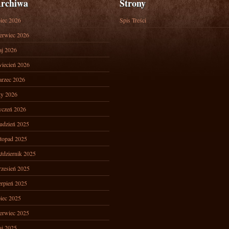
rchiwa
Strony
piec 2026
Spis Treści
erwiec 2026
j 2026
iecień 2026
rzec 2026
ty 2026
yczeń 2026
udzień 2025
stopad 2025
ździernik 2025
zesień 2025
erpień 2025
piec 2025
erwiec 2025
j 2025