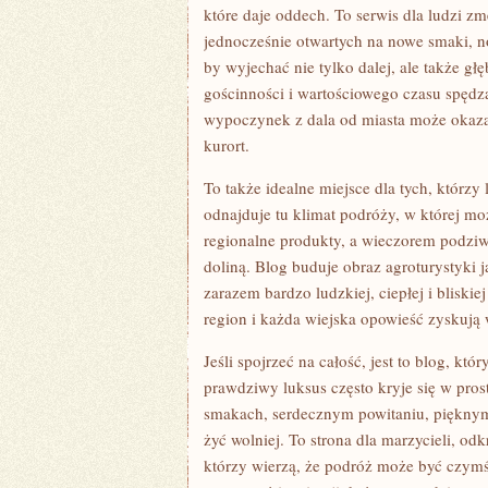
które daje oddech. To serwis dla ludzi z
jednocześnie otwartych na nowe smaki, 
by wyjechać nie tylko dalej, ale także gł
gościnności i wartościowego czasu spędza
wypoczynek z dala od miasta może okazać
kurort.
To także idealne miejsce dla tych, którz
odnajduje tu klimat podróży, w której m
regionalne produkty, a wieczorem podziw
doliną. Blog buduje obraz agroturystyki 
zarazem bardzo ludzkiej, ciepłej i blisk
region i każda wiejska opowieść zyskują w
Jeśli spojrzeć na całość, jest to blog, kt
prawdziwy luksus często kryje się w pro
smakach, serdecznym powitaniu, pięknym
żyć wolniej. To strona dla marzycieli, o
którzy wierzą, że podróż może być czymś 