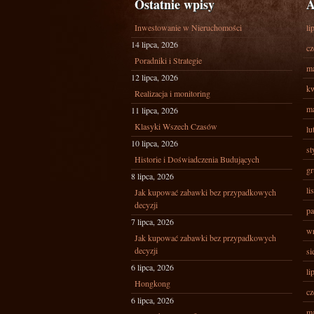
Ostatnie wpisy
A
Inwestowanie w Nieruchomości
li
14 lipca, 2026
cz
Poradniki i Strategie
ma
12 lipca, 2026
kw
Realizacja i monitoring
ma
11 lipca, 2026
Klasyki Wszech Czasów
lu
10 lipca, 2026
st
Historie i Doświadczenia Budujących
gr
8 lipca, 2026
li
Jak kupować zabawki bez przypadkowych
decyzji
pa
7 lipca, 2026
wr
Jak kupować zabawki bez przypadkowych
decyzji
si
6 lipca, 2026
li
Hongkong
cz
6 lipca, 2026
ma