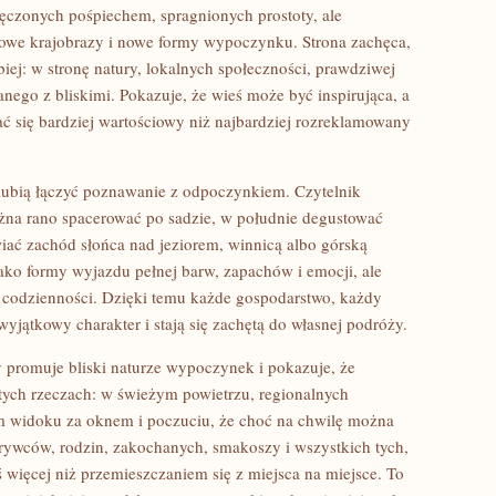
męczonych pośpiechem, spragnionych prostoty, ale
nowe krajobrazy i nowe formy wypoczynku. Strona zachęca,
ębiej: w stronę natury, lokalnych społeczności, prawdziwej
nego z bliskimi. Pokazuje, że wieś może być inspirująca, a
 się bardziej wartościowy niż najbardziej rozreklamowany
y lubią łączyć poznawanie z odpoczynkiem. Czytelnik
ożna rano spacerować po sadzie, w południe degustować
iać zachód słońca nad jeziorem, winnicą albo górską
jako formy wyjazdu pełnej barw, zapachów i emocji, ale
iej codzienności. Dzięki temu każde gospodarstwo, każdy
yjątkowy charakter i stają się zachętą do własnej podróży.
óry promuje bliski naturze wypoczynek i pokazuje, że
stych rzeczach: w świeżym powietrzu, regionalnych
 widoku za oknem i poczuciu, że choć na chwilę można
dkrywców, rodzin, zakochanych, smakoszy i wszystkich tych,
więcej niż przemieszczaniem się z miejsca na miejsce. To