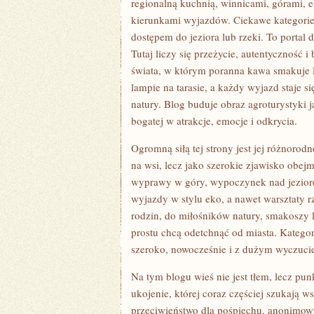
regionalną kuchnią, winnicami, górami,
kierunkami wyjazdów. Ciekawe kategori
dostępem do jeziora lub rzeki. To portal 
Tutaj liczy się przeżycie, autentyczność i
świata, w którym poranna kawa smakuje l
lampie na tarasie, a każdy wyjazd staje s
natury. Blog buduje obraz agroturystyki 
bogatej w atrakcje, emocje i odkrycia.
Ogromną siłą tej strony jest jej różnorod
na wsi, lecz jako szerokie zjawisko obej
wyprawy w góry, wypoczynek nad jeziore
wyjazdy w stylu eko, a nawet warsztaty r
rodzin, do miłośników natury, smakoszy 
prostu chcą odetchnąć od miasta. Kategor
szeroko, nowocześnie i z dużym wyczuci
Na tym blogu wieś nie jest tłem, lecz pu
ukojenie, której coraz częściej szukają w
przeciwieństwo dla pośpiechu, anonimowy