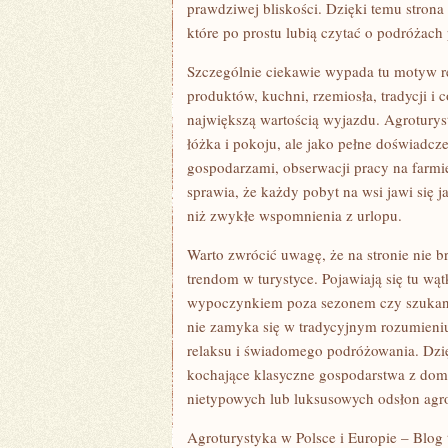
prawdziwej bliskości. Dzięki temu strona 
które po prostu lubią czytać o podróżach
Szczególnie ciekawie wypada tu motyw re
produktów, kuchni, rzemiosła, tradycji i 
największą wartością wyjazdu. Agroturys
łóżka i pokoju, ale jako pełne doświadc
gospodarzami, obserwacji pracy na farmie
sprawia, że każdy pobyt na wsi jawi się 
niż zwykłe wspomnienia z urlopu.
Warto zwrócić uwagę, że na stronie nie
trendom w turystyce. Pojawiają się tu wąt
wypoczynkiem poza sezonem czy szukanie
nie zamyka się w tradycyjnym rozumieniu
relaksu i świadomego podróżowania. Dzi
kochające klasyczne gospodarstwa z domow
nietypowych lub luksusowych odsłon agro
Agroturystyka w Polsce i Europie – Blog