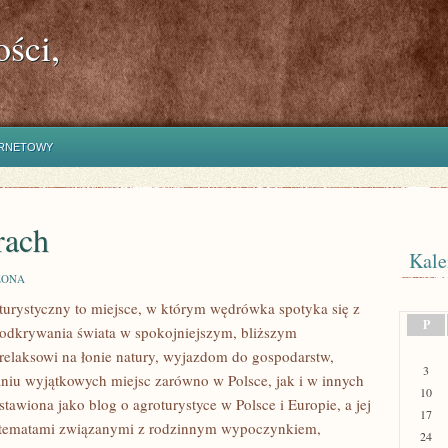
ści,
ERNETOWY
rach
Kale
ZONA
 turystyczny to miejsce, w którym wędrówka spotyka się z
P
do odkrywania świata w spokojniejszym, bliższym
relaksowi na łonie natury, wyjazdom do gospodarstw,
3
aniu wyjątkowych miejsc zarówno w Polsce, jak i w innych
10
tawiona jako blog o agroturystyce w Polsce i Europie, a jej
17
e tematami związanymi z rodzinnym wypoczynkiem,
24