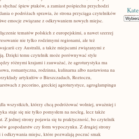
u słychać śpiew ptaków, a zamiast pośpiechu przychodzi
Kate
ania o podróżach sprawia, że strona przyciąga czytelników
Kategorie
dziwe emocje związane z odkrywaniem nowych miejsc.
ączenie tematów polskich z europejskimi, a nawet szerzej
resowanie nie tylko rodzimymi regionami, ale też
jcarii czy Australii, a także miejscami związanymi z
cją. Dzięki temu czytelnik może porównywać style
dzy różnymi krajami i zauważać, że agroturystyka ma
sowa, romantyczna, rodzinna, kulinarna albo nastawiona na
rzykłady artykułów o Bieszczadach, Roztoczu,
arstwach z pecorino, greckiej agroturystyce, agroglampingu
la wszystkich, którzy chcą podróżować wolniej, uważniej i
tyka staje się nie tylko pomysłem na nocleg, lecz także
t. Z jednej strony pojawia się tu praktyczność, bo czytelnik
typów gospodarstw czy form wypoczynku. Z drugiej strony
ci i odkrywania miejsc, które pozwalają poczuć smak