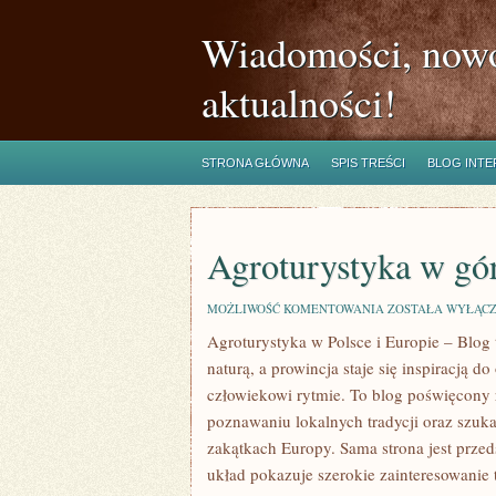
Wiadomości, nowo
aktualności!
STRONA GŁÓWNA
SPIS TREŚCI
BLOG INT
Agroturystyka w gó
AGROTURYSTYKA
MOŻLIWOŚĆ KOMENTOWANIA
ZOSTAŁA WYŁĄC
W
Agroturystyka w Polsce i Europie – Blog
GÓRACH
naturą, a prowincja staje się inspiracją 
człowiekowi rytmie. To blog poświęcony 
poznawaniu lokalnych tradycji oraz szuk
zakątkach Europy. Sama strona jest przeds
układ pokazuje szerokie zainteresowani