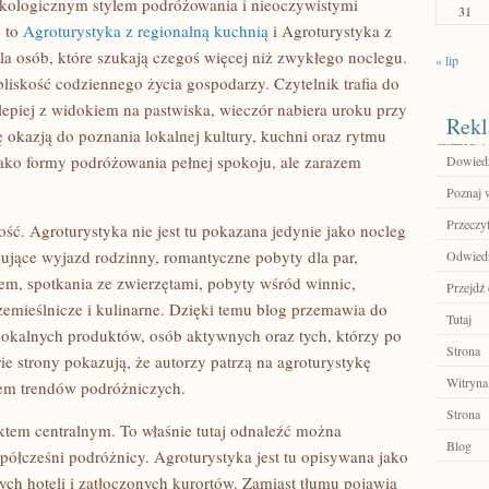
 ekologicznym stylem podróżowania i nieoczywistymi
31
e to
Agroturystyka z regionalną kuchnią
i Agroturystyka z
dla osób, które szukają czegoś więcej niż zwykłego noclegu.
« lip
 bliskość codziennego życia gospodarzy. Czytelnik trafia do
epiej z widokiem na pastwiska, wieczór nabiera uroku przy
Rekl
ię okazją do poznania lokalnej kultury, kuchni oraz rytmu
jako formy podróżowania pełnej spokoju, ale zarazem
Dowiedz 
Poznaj w
Przeczyt
ność. Agroturystyka nie jest tu pokazana jedynie jako nocleg
mujące wyjazd rodzinny, romantyczne pobyty dla par,
Odwiedź
m, spotkania ze zwierzętami, pobyty wśród winnic,
Przejdź 
zemieślnicze i kulinarne. Dzięki temu blog przemawia do
Tutaj
lokalnych produktów, osób aktywnych oraz tych, którzy po
Strona
ie strony pokazują, że autorzy patrzą na agroturystykę
Witryna
em trendów podróżniczych.
Strona
nktem centralnym. To właśnie tutaj odnaleźć można
Blog
spółcześni podróżnicy. Agroturystyka jest tu opisywana jako
ch hoteli i zatłoczonych kurortów. Zamiast tłumu pojawia