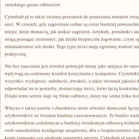
szerokiego grona odbiorców.
Cyberhub.pl to także świetna przestrzeń do poruszania tematów zw
sieci. W czasach, gdy zagrożenia online są coraz bardziej powszech
miejsc, które tłumaczą, jak unikać zagrożeń. Artykuły, poradniki i a
mogą pomagać zrozumieć, jak działa bezpieczne logowanie, czym są a
minimalizować ich skutki. Tego typu treści mają ogromną wartość ni
praktyczną.
Nie bez znaczenia jest również potencjał strony jako miejsca do oma
wpływają na codzienny komfort korzystania z komputera. Czytelnikó
wszystko: wydajność, stabilność, trwałość, a także stosunek jakości
odpowiadać na te potrzeby, dostarczając treści, które łączą konkret
Dzięki temu serwis staje się bliski odbiorcy, który nie szuka tylko te
Witryna o takiej nazwie i charakterze może również skutecznie łąc
użytkowników ze światem bardziej zaawansowanym. To bardzo ważn
użytkownikiem codziennym a bardziej świadomym odbiorcą technologii
osób samodzielnie konfiguruje urządzenia, dba o bezpieczeństwo dan
kopie zapasowe czy analizuje parametry sprzętu. Cyberhub.pl może 