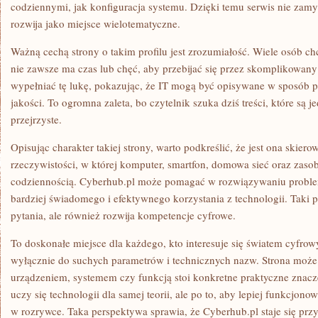
codziennymi, jak konfiguracja systemu. Dzięki temu serwis nie zamyk
rozwija jako miejsce wielotematyczne.
Ważną cechą strony o takim profilu jest zrozumiałość. Wiele osób chc
nie zawsze ma czas lub chęć, aby przebijać się przez skomplikowan
wypełniać tę lukę, pokazując, że IT mogą być opisywane w sposób pr
jakości. To ogromna zaleta, bo czytelnik szuka dziś treści, które są 
przejrzyste.
Opisując charakter takiej strony, warto podkreślić, że jest ona skier
rzeczywistości, w której komputer, smartfon, domowa sieć oraz zasob
codziennością. Cyberhub.pl może pomagać w rozwiązywaniu problem
bardziej świadomego i efektywnego korzystania z technologii. Taki p
pytania, ale również rozwija kompetencje cyfrowe.
To doskonałe miejsce dla każdego, kto interesuje się światem cyfrow
wyłącznie do suchych parametrów i technicznych nazw. Strona moż
urządzeniem, systemem czy funkcją stoi konkretne praktyczne znacz
uczy się technologii dla samej teorii, ale po to, aby lepiej funkcjon
w rozrywce. Taka perspektywa sprawia, że Cyberhub.pl staje się pr