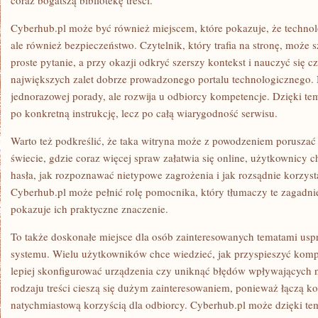
coraz bogatszą bibliotekę treści.
Cyberhub.pl może być również miejscem, które pokazuje, że technolog
ale również bezpieczeństwo. Czytelnik, który trafia na stronę, może
proste pytanie, a przy okazji odkryć szerszy kontekst i nauczyć się 
największych zalet dobrze prowadzonego portalu technologicznego. 
jednorazowej porady, ale rozwija u odbiorcy kompetencje. Dzięki te
po konkretną instrukcję, lecz po całą wiarygodność serwisu.
Warto też podkreślić, że taka witryna może z powodzeniem porusza
świecie, gdzie coraz więcej spraw załatwia się online, użytkownicy c
hasła, jak rozpoznawać nietypowe zagrożenia i jak rozsądnie korzyst
Cyberhub.pl może pełnić rolę pomocnika, który tłumaczy te zagadni
pokazuje ich praktyczne znaczenie.
To także doskonałe miejsce dla osób zainteresowanych tematami uspr
systemu. Wielu użytkowników chce wiedzieć, jak przyspieszyć kompu
lepiej skonfigurować urządzenia czy uniknąć błędów wpływających 
rodzaju treści cieszą się dużym zainteresowaniem, ponieważ łączą k
natychmiastową korzyścią dla odbiorcy. Cyberhub.pl może dzięki te