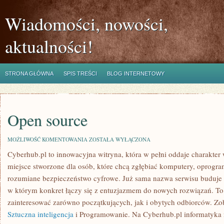
Wiadomości, nowości,
aktualności!
STRONA GŁÓWNA
SPIS TREŚCI
BLOG INTERNETOWY
Open source
OPEN
MOŻLIWOŚĆ KOMENTOWANIA
ZOSTAŁA WYŁĄCZONA
SOURCE
Cyberhub.pl to innowacyjna witryna, która w pełni oddaje charakter 
miejsce stworzone dla osób, które chcą zgłębiać komputery, oprogra
rozumiane bezpieczeństwo cyfrowe. Już sama nazwa serwisu buduje 
w którym konkret łączy się z entuzjazmem do nowych rozwiązań. To 
zainteresować zarówno początkujących, jak i obytych odbiorców. Zob
Sztuczna inteligencja
i Programowanie. Na Cyberhub.pl informatyka n