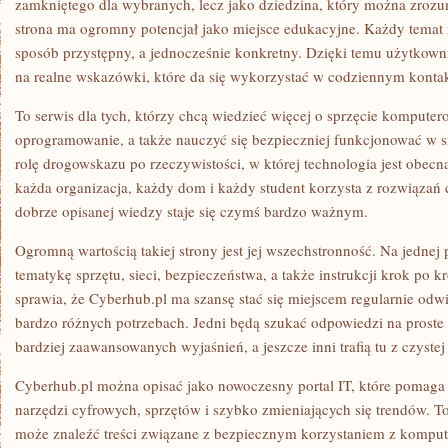
zamkniętego dla wybranych, lecz jako dziedzina, który można zrozum
strona ma ogromny potencjał jako miejsce edukacyjne. Każdy tema
sposób przystępny, a jednocześnie konkretny. Dzięki temu użytkownik 
na realne wskazówki, które da się wykorzystać w codziennym kontak
To serwis dla tych, którzy chcą wiedzieć więcej o sprzęcie kompute
oprogramowanie, a także nauczyć się bezpieczniej funkcjonować w s
rolę drogowskazu po rzeczywistości, w której technologia jest obecn
każda organizacja, każdy dom i każdy student korzysta z rozwiązań 
dobrze opisanej wiedzy staje się czymś bardzo ważnym.
Ogromną wartością takiej strony jest jej wszechstronność. Na jedne
tematykę sprzętu, sieci, bezpieczeństwa, a także instrukcji krok po 
sprawia, że Cyberhub.pl ma szansę stać się miejscem regularnie od
bardzo różnych potrzebach. Jedni będą szukać odpowiedzi na proste 
bardziej zaawansowanych wyjaśnień, a jeszcze inni trafią tu z czystej 
Cyberhub.pl można opisać jako nowoczesny portal IT, które pomaga
narzędzi cyfrowych, sprzętów i szybko zmieniających się trendów. To
może znaleźć treści związane z bezpiecznym korzystaniem z komputer