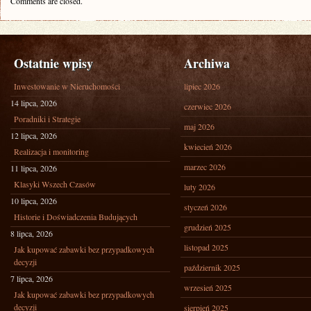
Comments are closed.
Ostatnie wpisy
Archiwa
Inwestowanie w Nieruchomości
lipiec 2026
14 lipca, 2026
czerwiec 2026
Poradniki i Strategie
maj 2026
12 lipca, 2026
kwiecień 2026
Realizacja i monitoring
marzec 2026
11 lipca, 2026
Klasyki Wszech Czasów
luty 2026
10 lipca, 2026
styczeń 2026
Historie i Doświadczenia Budujących
grudzień 2025
8 lipca, 2026
listopad 2025
Jak kupować zabawki bez przypadkowych
decyzji
październik 2025
7 lipca, 2026
wrzesień 2025
Jak kupować zabawki bez przypadkowych
decyzji
sierpień 2025