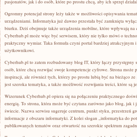
pasjonatów, jak i do osób, które po prostu chcą, aby ich sprzęt działał
Ogromny potencjał strony leży także w możliwości opisywania tema
urządzeniami. Informatyka już dawno przestała być zamknięta wyłą
biurku. Dziś obejmuje także urządzenia mobilne, które wpływają na
Cyberhub.pl może więc być serwisem, który nie tylko mówi o technolo
praktyczny wymiar. Taka formuła czyni portal bardziej atrakcyjnym
użytkownikowi.
Cyberhub.pl to zatem rozbudowany blog IT, który łączy przystępny s
osób, które chcą rozwijać swoje kompetencje cyfrowe. Strona może p
inspiracji, ale również tych, którzy po prostu lubią być na bieżąco z
jest szeroka tematyka, a także możliwość rozwijania treści, które są 
Wizerunek Cyberhub.pl opiera się na połączeniu praktycznego doświ
energią. To strona, która może być czytana zarówno jako blog, jak 
świecie. Nazwa serwisu sugeruje centrum, punkt styku, przestrzeń 
informacje z obszaru informatyki. Z kolei slogan „informatyka do po
publikowanych tematów oraz otwartość na szerokie spektrum zagadn