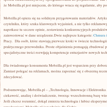
że Mobzilla.pl jest miejscem, do którego wraca się regularnie, aby p
Mobzilla.pl opiera się na solidnym przygotowaniu materiałów. Artyk
czytelniku, który szuka klarownych wyjaśnień, a nie tylko reklamo
napotkasz tu szczere opinie, zestawienia konkurencyjnych produktó
zainwestować w dane urządzenie.Dwie najlepsze kategorie:
Chmura i
Pracy. Dla osób, które stawiają pierwsze kroki w świecie technologii,
praktycznego przewodnika. Proste objaśnienia pomagają zbudować p
specjalistyczne treści rozwijają kompetencje entuzjastów nowych tech
Dla świadomego konsumenta Mobzilla.pl jest wsparciem przy doborz
Zamiast polegać na reklamach, można zapoznać się z obszerną recen
zdecydować.
Podsumowując, Mobzilla.pl – „Technologia, Innowacje i Elektronika J
ciekawość, analizę i doświadczenie, tworząc wszechstronną bazę wie
Jeśli chcesz rozumieć, dokąd zmierza technologia i lubisz ekspery
urządzeniami, Mobzilla.pl jest właśnie dla Ciebie.