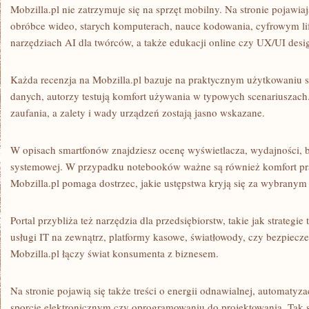
Mobzilla.pl nie zatrzymuje się na sprzęt mobilny. Na stronie pojawiaj
obróbce wideo, starych komputerach, nauce kodowania, cyfrowym life
narzędziach AI dla twórców, a także edukacji online czy UX/UI desi
Każda recenzja na Mobzilla.pl bazuje na praktycznym użytkowaniu s
danych, autorzy testują komfort używania w typowych scenariuszach
zaufania, a zalety i wady urządzeń zostają jasno wskazane.
W opisach smartfonów znajdziesz ocenę wyświetlacza, wydajności, ba
systemowej. W przypadku notebooków ważne są również komfort pra
Mobzilla.pl pomaga dostrzec, jakie ustępstwa kryją się za wybrany
Portal przybliża też narzędzia dla przedsiębiorstw, takie jak strategi
usługi IT na zewnątrz, platformy kasowe, światłowody, czy bezpiecze
Mobzilla.pl łączy świat konsumenta z biznesem.
Na stronie pojawią się także treści o energii odnawialnej, automatyza
sporcie elektronicznym czy oprogramowaniu do projektowania. Tak sz