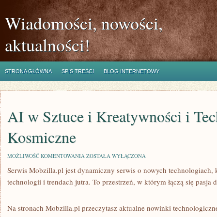
Wiadomości, nowości,
aktualności!
STRONA GŁÓWNA
SPIS TREŚCI
BLOG INTERNETOWY
AI w Sztuce i Kreatywności i Te
Kosmiczne
AI
MOŻLIWOŚĆ KOMENTOWANIA
ZOSTAŁA WYŁĄCZONA
W
Serwis Mobzilla.pl jest dynamiczny serwis o nowych technologiach, 
SZTUCE
I
technologii i trendach jutra. To przestrzeń, w którym łączą się pasja
KREATYWNOŚCI
I
TECHNOLOGIE
KOSMICZNE
Na stronach Mobzilla.pl przeczytasz aktualne nowinki technologicz