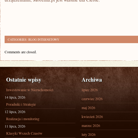
CATEGORIES:
BLOG INTERNETOWY
Comments are closed.
Ostatnie wpisy
Archiwa
Inwestowanie w Nieruchomości
lipiec 2026
14 lipca, 2026
czerwiec 2026
Poradniki i Strategie
maj 2026
12 lipca, 2026
kwiecień 2026
Realizacja i monitoring
marzec 2026
11 lipca, 2026
Klasyki Wszech Czasów
luty 2026