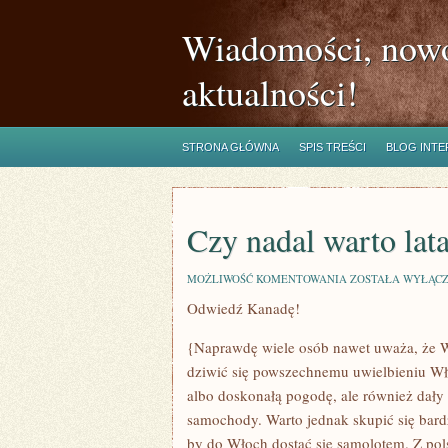
Wiadomości, nowo
aktualności!
STRONA GŁÓWNA
SPIS TREŚCI
BLOG INT
Czy nadal warto lat
CZY
MOŻLIWOŚĆ KOMENTOWANIA
ZOSTAŁA WYŁĄC
NADAL
Odwiedź Kanadę!
WARTO
LATAĆ
DO
{Naprawdę wiele osób nawet uważa, że Wł
EGIPTU?
dziwić się powszechnemu uwielbieniu Wło
albo doskonałą pogodę, ale również dały
samochody. Warto jednak skupić się bardz
by do Włoch dostać się samolotem. Z pol