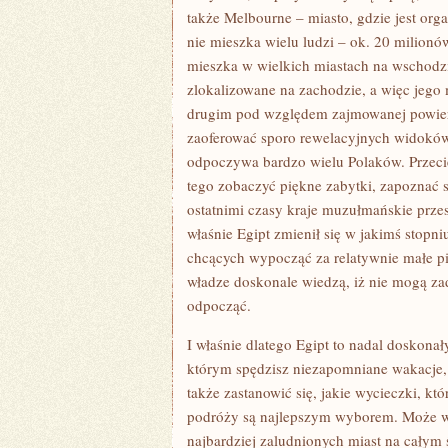
także Melbourne – miasto, gdzie jest org
nie mieszka wielu ludzi – ok. 20 milion
mieszka w wielkich miastach na wschodzie
zlokalizowane na zachodzie, a więc jego 
drugim pod względem zajmowanej powier
zaoferować sporo rewelacyjnych widoków 
odpoczywa bardzo wielu Polaków. Przeci
tego zobaczyć piękne zabytki, zapoznać s
ostatnimi czasy kraje muzułmańskie przes
właśnie Egipt zmienił się w jakimś stopni
chcących wypocząć za relatywnie małe pie
władze doskonale wiedzą, iż nie mogą zad
odpocząć.
I właśnie dlatego Egipt to nadal doskonał
którym spędzisz niezapomniane wakacje,
także zastanowić się, jakie wycieczki, k
podróży są najlepszym wyborem. Może war
najbardziej zaludnionych miast na całym 