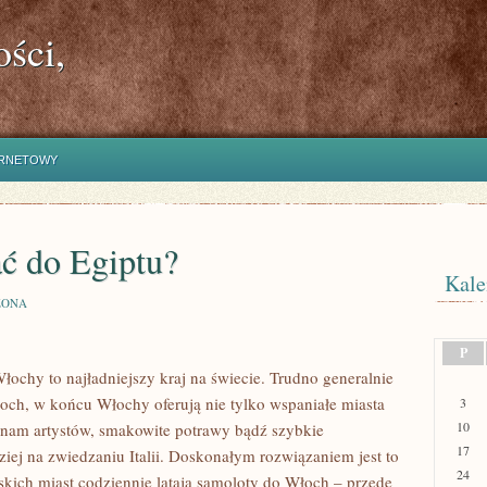
ści,
ERNETOWY
ać do Egiptu?
Kale
ZONA
P
ochy to najładniejszy kraj na świecie. Trudno generalnie
ch, w końcu Włochy oferują nie tylko wspaniałe miasta
3
10
 nam artystów, smakowite potrawy bądź szybkie
17
iej na zwiedzaniu Italii. Doskonałym rozwiązaniem jest to
24
skich miast codziennie latają samoloty do Włoch – przede