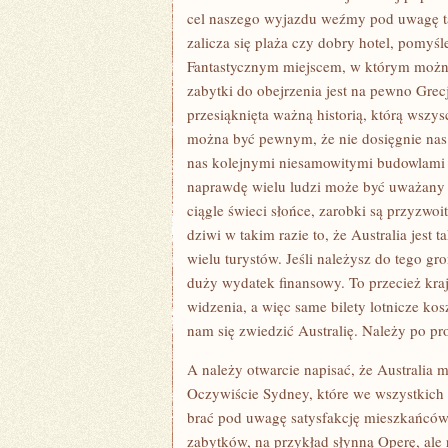
cel naszego wyjazdu weźmy pod uwagę t
zalicza się plaża czy dobry hotel, pomyśle
Fantastycznym miejscem, w którym można
zabytki do obejrzenia jest na pewno Grecj
przesiąknięta ważną historią, którą wszy
można być pewnym, że nie dosięgnie n
nas kolejnymi niesamowitymi budowlami i 
naprawdę wielu ludzi może być uważany z
ciągle świeci słońce, zarobki są przyzwoi
dziwi w takim razie to, że Australia jest
wielu turystów. Jeśli należysz do tego gr
duży wydatek finansowy. To przecież kr
widzenia, a więc same bilety lotnicze ko
nam się zwiedzić Australię. Należy po pros
A należy otwarcie napisać, że Australia 
Oczywiście Sydney, które we wszystkich r
brać pod uwagę satysfakcję mieszkańców
zabytków, na przykład słynną Operę, ale