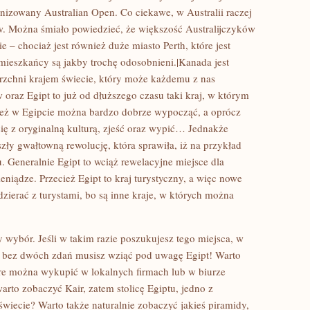
anizowany Australian Open. Co ciekawe, w Australii raczej
ów. Można śmiało powiedzieć, że większość Australijczyków
 – chociaż jest również duże miasto Perth, które jest
mieszkańcy są jakby trochę odosobnieni.|Kanada jest
zchni krajem świecie, który może każdemu z nas
oraz Egipt to już od dłuższego czasu taki kraj, w którym
eż w Egipcie można bardzo dobrze wypocząć, a oprócz
ię z oryginalną kulturą, zjeść oraz wypić… Jednakże
zły gwałtowną rewolucję, która sprawiła, iż na przykład
u. Generalnie Egipt to wciąż rewelacyjne miejsce dla
niądze. Przecież Egipt to kraj turystyczny, a więc nowe
zierać z turystami, bo są inne kraje, w których można
y wybór. Jeśli w takim razie poszukujesz tego miejsca, w
 bez dwóch zdań musisz wziąć pod uwagę Egipt! Warto
tóre można wykupić w lokalnych firmach lub w biurze
to zobaczyć Kair, zatem stolicę Egiptu, jedno z
świecie? Warto także naturalnie zobaczyć jakieś piramidy,