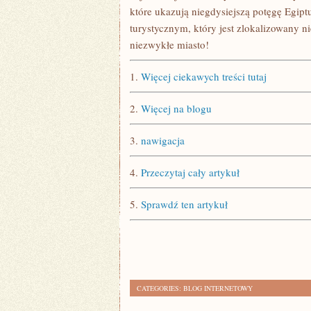
które ukazują niegdysiejszą potęgę Egipt
turystycznym, który jest zlokalizowany n
niezwykłe miasto!
1.
Więcej ciekawych treści tutaj
2.
Więcej na blogu
3.
nawigacja
4.
Przeczytaj cały artykuł
5.
Sprawdź ten artykuł
CATEGORIES:
BLOG INTERNETOWY