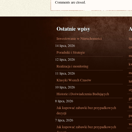
Comments are closed.
Ostatnie wpisy
A
Inwestowanie w Nieruchomości
li
14 lipca, 2026
cz
Poradniki i Strategie
ma
12 lipca, 2026
kw
Realizacja i monitoring
ma
11 lipca, 2026
Klasyki Wszech Czasów
lu
10 lipca, 2026
st
Historie i Doświadczenia Budujących
gr
8 lipca, 2026
li
Jak kupować zabawki bez przypadkowych
decyzji
pa
7 lipca, 2026
wr
Jak kupować zabawki bez przypadkowych