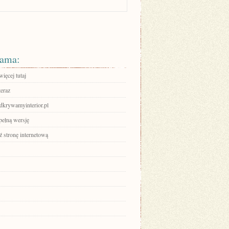
ama:
ięcej tutaj
teraz
odkrywamyinterior.pl
pełną wersję
 stronę internetową