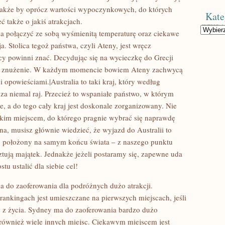
akże by oprócz wartości wypoczynkowych, do których
Kate
ć także o jakiś atrakcjach.
Kategorie
 połączyć ze sobą wyśmienitą temperaturę oraz ciekawe
a. Stolica tegoż państwa, czyli Ateny, jest wręcz
scy powinni znać. Decydując się na wycieczkę do Grecji
as znużenie. W każdym momencie bowiem Ateny zachwycą
opowieściami.|Australia to taki kraj, który według
a niemal raj. Przecież to wspaniałe państwo, w którym
te, a do tego cały kraj jest doskonale zorganizowany. Nie
 takim miejscem, do którego pragnie wybrać się naprawdę
ona, musisz głównie wiedzieć, że wyjazd do Australii to
aj położony na samym końcu świata – z naszego punktu
sztują majątek. Jednakże jeżeli postaramy się, zapewne uda
tu ustalić dla siebie cel!
ma do zaoferowania dla podróżnych dużo atrakcji.
ankingach jest umieszczane na pierwszych miejscach, jeśli
 z życia. Sydney ma do zaoferowania bardzo dużo
 również wiele innych miejsc. Ciekawym miejscem jest