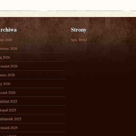
rchiwa
Strony
piec 2026
Spis Treści
erwiec 2026
j 2026
iecień 2026
rzec 2026
ty 2026
yczeń 2026
udzień 2025
stopad 2025
ździernik 2025
zesień 2025