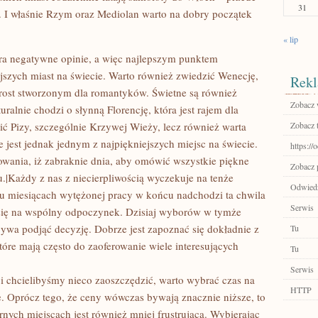
31
 I właśnie Rzym oraz Mediolan warto na dobry początek
« lip
ra negatywne opinie, a więc najlepszym punktem
jszych miast na świecie. Warto również zwiedzić Wenecję,
Rekl
rost stworzonym dla romantyków. Świetne są również
Zobacz w
ralnie chodzi o słynną Florencję, która jest rajem dla
ić Pizy, szczególnie Krzywej Wieży, lecz również warta
Zobacz 
re jest jednak jednym z najpiękniejszych miejsc na świecie.
https://
wania, iż zabraknie dnia, aby omówić wszystkie piękne
Zobacz 
u.|Każdy z nas z niecierpliwością wyczekuje na tenże
Odwiedź
lu miesiącach wytężonej pracy w końcu nadchodzi ta chwila
Serwis
się na wspólny odpoczynek. Dzisiaj wyborów w tymże
bywa podjąć decyzję. Dobrze jest zapoznać się dokładnie z
Tu
tóre mają często do zaoferowanie wiele interesujących
Tu
Serwis
 i chcielibyśmy nieco zaoszczędzić, warto wybrać czas na
HTTP
 Oprócz tego, że ceny wówczas bywają znacznie niższe, to
nych miejscach jest również mniej frustrująca. Wybierając