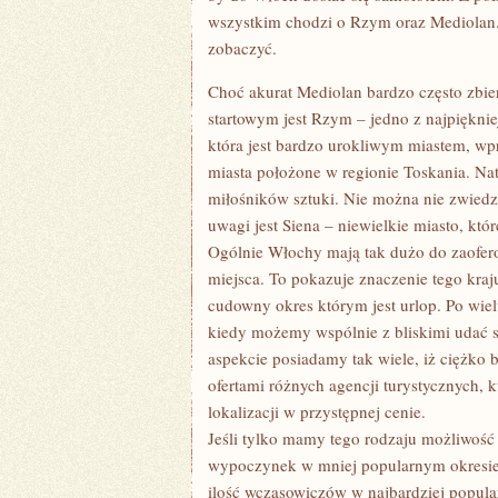
wszystkim chodzi o Rzym oraz Mediolan.
zobaczyć.
Choć akurat Mediolan bardzo często zbie
startowym jest Rzym – jedno z najpięknie
która jest bardzo urokliwym miastem, wp
miasta położone w regionie Toskania. Natu
miłośników sztuki. Nie można nie zwiedz
uwagi jest Siena – niewielkie miasto, któ
Ogólnie Włochy mają tak dużo do zaofero
miejsca. To pokazuje znaczenie tego kraj
cudowny okres którym jest urlop. Po wie
kiedy możemy wspólnie z bliskimi udać 
aspekcie posiadamy tak wiele, iż ciężko 
ofertami różnych agencji turystycznych, k
lokalizacji w przystępnej cenie.
Jeśli tylko mamy tego rodzaju możliwość
wypoczynek w mniej popularnym okresie.
ilość wczasowiczów w najbardziej popular