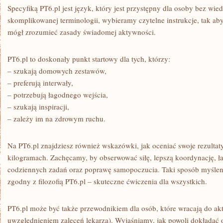
Specyfiką PT6.pl jest język, który jest przystępny dla osoby bez wied
skomplikowanej terminologii, wybieramy czytelne instrukcje, tak ab
mógł zrozumieć zasady świadomej aktywności.
PT6.pl to doskonały punkt startowy dla tych, którzy:
– szukają domowych zestawów,
– preferują interwały,
– potrzebują łagodnego wejścia,
– szukają inspiracji,
– zależy im na zdrowym ruchu.
Na PT6.pl znajdziesz również wskazówki, jak oceniać swoje rezultaty
kilogramach. Zachęcamy, by obserwować siłę, lepszą koordynację, 
codziennych zadań oraz poprawę samopoczucia. Taki sposób myślenia
zgodny z filozofią PT6.pl – skuteczne ćwiczenia dla wszystkich.
PT6.pl może być także przewodnikiem dla osób, które wracają do ak
uwzględnieniem zaleceń lekarza). Wyjaśniamy, jak powoli dokładać o