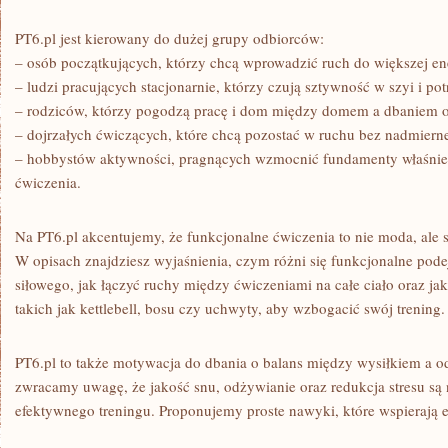
PT6.pl jest kierowany do dużej grupy odbiorców:
– osób początkujących, którzy chcą wprowadzić ruch do większej ene
– ludzi pracujących stacjonarnie, którzy czują sztywność w szyi i po
– rodziców, którzy pogodzą pracę i dom między domem a dbaniem o
– dojrzałych ćwiczących, które chcą pozostać w ruchu bez nadmiern
– hobbystów aktywności, pragnących wzmocnić fundamenty właśnie
ćwiczenia.
Na PT6.pl akcentujemy, że funkcjonalne ćwiczenia to nie moda, ale sp
W opisach znajdziesz wyjaśnienia, czym różni się funkcjonalne pode
siłowego, jak łączyć ruchy między ćwiczeniami na całe ciało oraz j
takich jak kettlebell, bosu czy uchwyty, aby wzbogacić swój trening.
PT6.pl to także motywacja do dbania o balans między wysiłkiem a o
zwracamy uwagę, że jakość snu, odżywianie oraz redukcja stresu są 
efektywnego treningu. Proponujemy proste nawyki, które wspierają ef