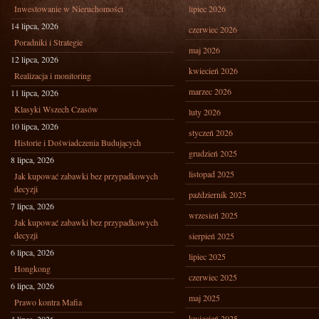
Inwestowanie w Nieruchomości
lipiec 2026
14 lipca, 2026
czerwiec 2026
Poradniki i Strategie
maj 2026
12 lipca, 2026
kwiecień 2026
Realizacja i monitoring
marzec 2026
11 lipca, 2026
Klasyki Wszech Czasów
luty 2026
10 lipca, 2026
styczeń 2026
Historie i Doświadczenia Budujących
grudzień 2025
8 lipca, 2026
listopad 2025
Jak kupować zabawki bez przypadkowych
decyzji
październik 2025
7 lipca, 2026
wrzesień 2025
Jak kupować zabawki bez przypadkowych
decyzji
sierpień 2025
6 lipca, 2026
lipiec 2025
Hongkong
czerwiec 2025
6 lipca, 2026
maj 2025
Prawo kontra Mafia
kwiecień 2025