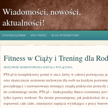
Wiadomości, nowości,
aktualności!
STRONA GŁÓWNA
SPIS TREŚCI
BLOG INTERNETOWY
Fitness w Ciąży i Trening dla Ro
FITNESS
MOŻLIWOŚĆ KOMENTOWANIA
ZOSTAŁA WYŁĄCZONA
W
PT6.pl to kompleksowy portal w sieci, który w całości poświęcony j
CIĄŻY
I
oraz skutecznym zestawom ruchowym dla osób na każdym poziomie. 
TRENING
DLA
początkujący i zaawansowany trenujący znajdą praktyczne pomysły n
RODZIN
do codziennego ruchu. PT6.pl – funkcjonalny fitness rozumiany jest t
tylko typowy workout. Na stronie prezentujemy, jak podchodzić do 
usprawnić całe ciało, zmniejszyć napięcia wynikające z pracy biurowe