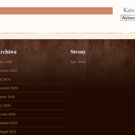
Kate
Kategorie
rchiwa
Strony
piec 2026
Spis Treści
erwiec 2026
j 2026
iecień 2026
rzec 2026
ty 2026
yczeń 2026
udzień 2025
stopad 2025