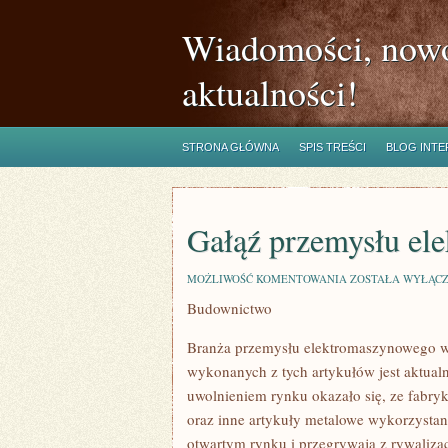
Wiadomości, nowo
aktualności!
STRONA GŁÓWNA
SPIS TREŚCI
BLOG INT
Gałąź przemysłu el
GAŁĄŹ
MOŻLIWOŚĆ KOMENTOWANIA
ZOSTAŁA WYŁĄC
PRZEMYSŁU
Budownictwo
ELEKTROMASZY
Branża przemysłu elektromaszynowego wy
wykonanych z tych artykułów jest aktual
uwolnieniem rynku okazało się, ze fabryk
oraz inne artykuły metalowe wykorzystan
otwartym rynku i przegrywają z rywalizac