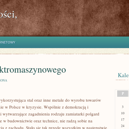
ści,
ERNETOWY
ektromaszynowego
Kale
ZONA
NOWEGO
P
korzystująca stal oraz inne metale do wyrobu towarów
nie w Polsce w kryzysie. Wspólnie z demokracją i
3
10
i wytwarzające zagadnienia rodzaju zamiatarki polgard
17
e w budownictwie oraz technice, nie radzą sobie na
24
ją z zachodu. Stało się tak przede wszystkim w następstwie