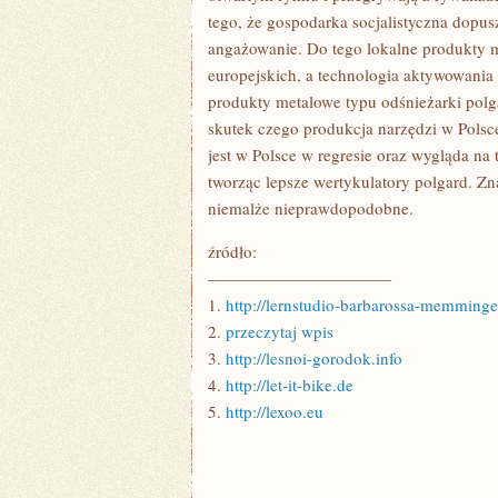
tego, że gospodarka socjalistyczna dopu
angażowanie. Do tego lokalne produkty m
europejskich, a technologia aktywowania 
produkty metalowe typu odśnieżarki polg
skutek czego produkcja narzędzi w Pols
jest w Polsce w regresie oraz wygląda na 
tworząc lepsze wertykulatory polgard. Zn
niemalże nieprawdopodobne.
źródło:
———————————
1.
http://lernstudio-barbarossa-memming
2.
przeczytaj wpis
3.
http://lesnoi-gorodok.info
4.
http://let-it-bike.de
5.
http://lexoo.eu