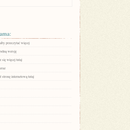
ama:
 aby przeczytać więcej
pełną wersję
się więcej tutaj
eraz
stronę internetową tutaj