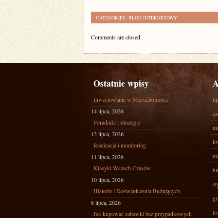
CATEGORIES:
BLOG INTERNETOWY
Comments are closed.
Ostatnie wpisy
A
Inwestowanie w Nieruchomości
li
14 lipca, 2026
cz
Poradniki i Strategie
ma
12 lipca, 2026
kw
Realizacja i monitoring
ma
11 lipca, 2026
Klasyki Wszech Czasów
lu
10 lipca, 2026
st
Historie i Doświadczenia Budujących
gr
8 lipca, 2026
li
Jak kupować zabawki bez przypadkowych