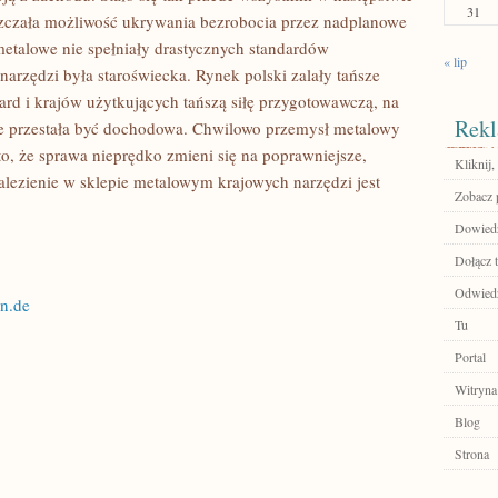
31
szczała możliwość ukrywania bezrobocia przez nadplanowe
etalowe nie spełniały drastycznych standardów
« lip
narzędzi była staroświecka. Rynek polski zalały tańsze
ard i krajów użytkujących tańszą siłę przygotowawczą, na
Rekl
ce przestała być dochodowa. Chwilowo przemysł metalowy
to, że sprawa nieprędko zmieni się na poprawniejsze,
Kliknij,
alezienie w sklepie metalowym krajowych narzędzi jest
Zobacz 
Dowiedz 
Dołącz t
Odwiedź 
en.de
Tu
Portal
Witryna
Blog
Strona