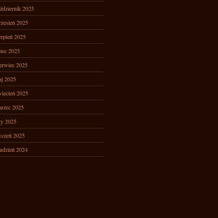
ździernik 2025
zesień 2025
erpień 2025
piec 2025
erwiec 2025
j 2025
iecień 2025
rzec 2025
ty 2025
yczeń 2025
udzień 2024