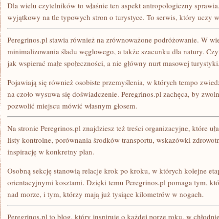
Dla wielu czytelników to właśnie ten aspekt antropologiczny sprawia, 
wyjątkowy na tle typowych stron o turystyce. To serwis, który uczy w
Peregrinos.pl stawia również na zrównoważone podróżowanie. W wie
minimalizowania śladu węglowego, a także szacunku dla natury. Czyt
jak wspierać małe społeczności, a nie główny nurt masowej turystyki
Pojawiają się również osobiste przemyślenia, w których tempo zwied
na czoło wysuwa się doświadczenie. Peregrinos.pl zachęca, by zwolni
pozwolić miejscu mówić własnym głosem.
Na stronie Peregrinos.pl znajdziesz też treści organizacyjne, które uła
listy kontrolne, porównania środków transportu, wskazówki zdrowot
inspirację w konkretny plan.
Osobną sekcję stanowią relacje krok po kroku, w których kolejne eta
orientacyjnymi kosztami. Dzięki temu Peregrinos.pl pomaga tym, któr
nad morze, i tym, którzy mają już tysiące kilometrów w nogach.
Peregrinos.pl to blog, który inspiruje o każdej porze roku. w chłodn