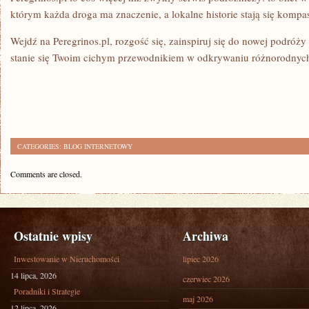
którym każda droga ma znaczenie, a lokalne historie stają się kom
Wejdź na Peregrinos.pl, rozgość się, zainspiruj się do nowej podróż
stanie się Twoim cichym przewodnikiem w odkrywaniu różnorodnyc
CATEGORIES:
BLOG INTERNETOWY
Comments are closed.
Ostatnie wpisy
Archiwa
Inwestowanie w Nieruchomości
lipiec 2026
14 lipca, 2026
czerwiec 2026
Poradniki i Strategie
maj 2026
12 lipca, 2026