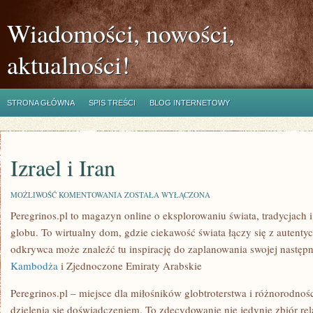
Wiadomości, nowości,
aktualności!
STRONA GŁÓWNA
SPIS TREŚCI
BLOG INTERNETOWY
Izrael i Iran
IZRAEL
MOŻLIWOŚĆ KOMENTOWANIA
ZOSTAŁA WYŁĄCZONA
I
Peregrinos.pl to magazyn online o eksplorowaniu świata, tradycjach 
IRAN
globu. To wirtualny dom, gdzie ciekawość świata łączy się z autenty
odkrywca może znaleźć tu inspirację do zaplanowania swojej następ
Kambodża
i Zjednoczone Emiraty Arabskie
Peregrinos.pl – miejsce dla miłośników globtroterstwa i różnorodnośc
dzielenia się doświadczeniem. To zdecydowanie nie jedynie zbiór rela