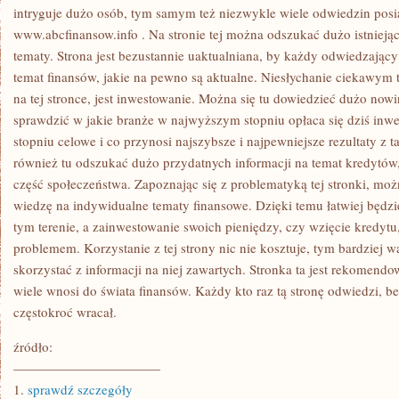
intryguje dużo osób, tym samym też niezwykle wiele odwiedzin posi
www.abcfinansow.info
. Na stronie tej można odszukać dużo istniej
tematy. Strona jest bezustannie uaktualniana, by każdy odwiedzający
temat finansów, jakie na pewno są aktualne. Niesłychanie ciekawy
na tej stronce, jest inwestowanie. Można się tu dowiedzieć dużo nowi
sprawdzić w jakie branże w najwyższym stopniu opłaca się dziś inw
stopniu celowe i co przynosi najszybsze i najpewniejsze rezultaty z
również tu odszukać dużo przydatnych informacji na temat kredytów,
część społeczeństwa. Zapoznając się z problematyką tej stronki, mo
wiedzę na indywidualne tematy finansowe. Dzięki temu łatwiej będzi
tym terenie, a zainwestowanie swoich pieniędzy, czy wzięcie kredytu
problemem. Korzystanie z tej strony nic nie kosztuje, tym bardziej wart
skorzystać z informacji na niej zawartych. Stronka ta jest rekomend
wiele wnosi do świata finansów. Każdy kto raz tą stronę odwiedzi, be
częstokroć wracał.
źródło:
———————————
1.
sprawdź szczegóły