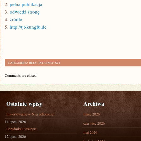
2.
pełna publikacja
3.
odwiedź stronę
4.
źródło
5.
http://tjt-kungfu.de
CATEGORIES:
BLOG INTERNETOWY
Comments are closed.
Ostatnie wpisy
Archiwa
Inwestowanie w Nieruchomości
lipiec 2026
14 lipca, 2026
czerwiec 2026
Poradniki i Strategie
maj 2026
12 lipca, 2026