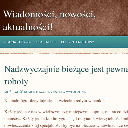
Wiadomości, nowości,
aktualności!
STRONA GŁÓWNA
SPIS TREŚCI
BLOG INTERNETOWY
Nadzwyczajnie bieżące jest pewn
roboty
NADZWYCZAJNIE
MOŻLIWOŚĆ KOMENTOWANIA
ZOSTAŁA WYŁĄCZONA
BIEŻĄCE
Niemało figur decyduje się na wzięcie kredytu w banku.
JEST
PEWNE
PRAKTYKOWANIE
Każdy jeden z nas w większym czy mniejszym stopniu, ma na co dzi
ROBOTY
finansów. Każdy jeden kto intryguje się kredytami, wierzytelnościami
obwieszczenia z tej specjalności by być na bieżąco w nowinach ze 