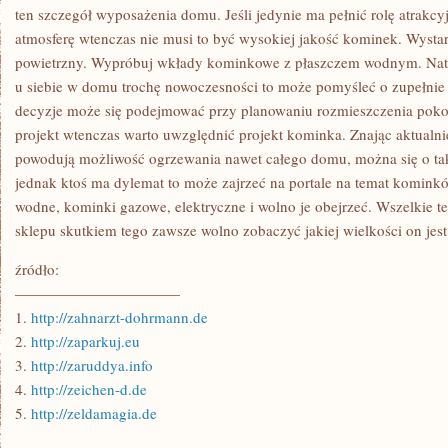
OSZCZĘDNE
ten szczegół wyposażenia domu. Jeśli jedynie ma pełnić rolę atrakcy
atmosferę wtenczas nie musi to być wysokiej jakość kominek. Wyst
powietrzny. Wypróbuj wkłady kominkowe z płaszczem wodnym. Natom
u siebie w domu trochę nowoczesności to może pomyśleć o zupełni
decyzje może się podejmować przy planowaniu rozmieszczenia poko
projekt wtenczas warto uwzględnić projekt kominka. Znając aktualn
powodują możliwość ogrzewania nawet całego domu, można się o taki
jednak ktoś ma dylemat to może zajrzeć na portale na temat komin
wodne, kominki gazowe, elektryczne i wolno je obejrzeć. Wszelkie t
sklepu skutkiem tego zawsze wolno zobaczyć jakiej wielkości on jest
źródło:
———————————
1.
http://zahnarzt-dohrmann.de
2.
http://zaparkuj.eu
3.
http://zaruddya.info
4.
http://zeichen-d.de
5.
http://zeldamagia.de