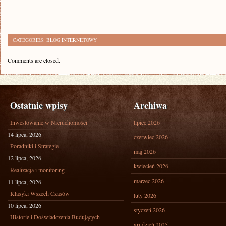
CATEGORIES:
BLOG INTERNETOWY
Comments are closed.
Ostatnie wpisy
Archiwa
Inwestowanie w Nieruchomości
lipiec 2026
14 lipca, 2026
czerwiec 2026
Poradniki i Strategie
maj 2026
12 lipca, 2026
kwiecień 2026
Realizacja i monitoring
marzec 2026
11 lipca, 2026
Klasyki Wszech Czasów
luty 2026
10 lipca, 2026
styczeń 2026
Historie i Doświadczenia Budujących
grudzień 2025