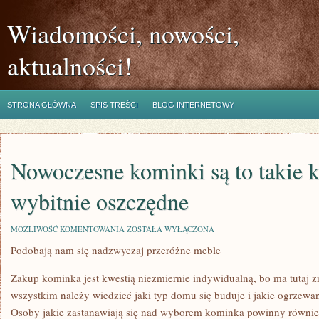
Wiadomości, nowości,
aktualności!
STRONA GŁÓWNA
SPIS TREŚCI
BLOG INTERNETOWY
Nowoczesne kominki są to takie k
wybitnie oszczędne
NOWOCZESNE
MOŻLIWOŚĆ KOMENTOWANIA
ZOSTAŁA WYŁĄCZONA
KOMINKI
Podobają nam się nadzwyczaj przeróżne meble
SĄ
TO
TAKIE
Zakup kominka jest kwestią niezmiernie indywidualną, bo ma tutaj z
KOMINKI
KTÓRE
wszystkim należy wiedzieć jaki typ domu się buduje i jakie ogrzew
SĄ
Osoby jakie zastanawiają się nad wyborem kominka powinny również
WYBITNIE