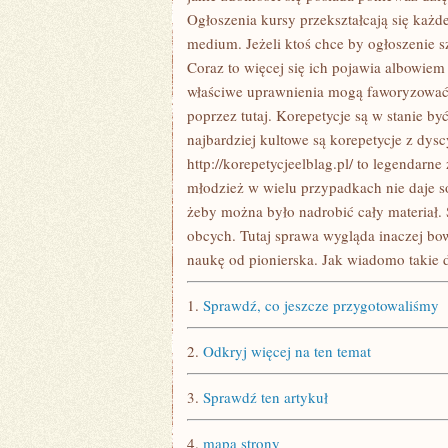
Ogłoszenia kursy przekształcają się każ
medium. Jeżeli ktoś chce by ogłoszenie sz
Coraz to więcej się ich pojawia albowiem
właściwe uprawnienia mogą faworyzować s
poprzez tutaj. Korepetycje są w stanie by
najbardziej kultowe są korepetycje z dysc
http://korepetycjeelblag.pl/ to legendarn
młodzież w wielu przypadkach nie daje s
żeby można było nadrobić cały materiał. 
obcych. Tutaj sprawa wygląda inaczej bo
naukę od pionierska. Jak wiadomo takie 
1.
Sprawdź, co jeszcze przygotowaliśmy
2.
Odkryj więcej na ten temat
3.
Sprawdź ten artykuł
4.
mapa strony