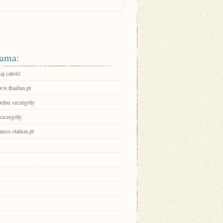
ama:
aj całość
ww.thaifun.pl
pełne szczegóły
szczegóły
ess-station.pl