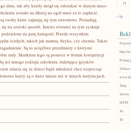
31
dego dnia, tak aby każdy mógł się odszukać w danym mass-
kolenia zostało na dłużej na ogół musi za to zapłacić.
« lip
 są osoby które zajmują się tym zawodowo. Posiadają
ię na szeroki sposób. Interes również na tym zyskuje
Rekl
ć podzielone na parę kategorii. Przede wszystkim
yplin ścisłych, takich jak matma, fizyka, czy chemia. Także
Przeczyt
e zagadnienie. Są to uciążliwe przedmioty z którymi
http://w
obie rady. Skutkiem tego są pomoce w formie korepetycji
Poznaj 
Są też innego rodzaju szkolenia, traktujące języków
wiem zdarza się że dzieci bądź młodzież chce rozpocząć
Zobacz 
domowe kursy są o dużo tańsze niż w innych instytucjach.
www.fitn
Tutaj
Serwis
HTTP
Tu
Tu