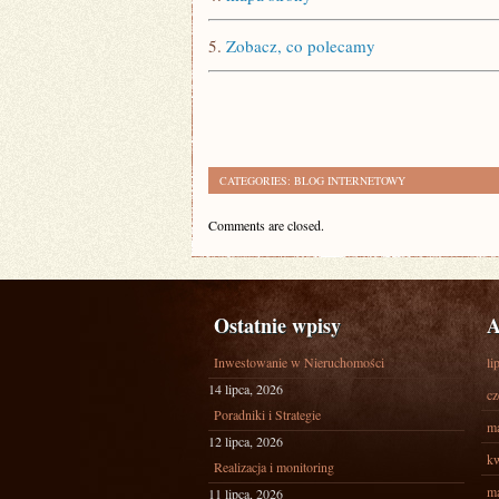
5.
Zobacz, co polecamy
CATEGORIES:
BLOG INTERNETOWY
Comments are closed.
Ostatnie wpisy
A
Inwestowanie w Nieruchomości
li
14 lipca, 2026
cz
Poradniki i Strategie
ma
12 lipca, 2026
kw
Realizacja i monitoring
ma
11 lipca, 2026