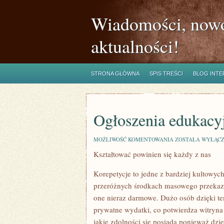
Wiadomości, nowo
aktualności!
STRONA GŁÓWNA
SPIS TREŚCI
BLOG INT
Ogłoszenia edukacy
OGŁOSZENIA
MOŻLIWOŚĆ KOMENTOWANIA
ZOSTAŁA WYŁĄC
EDUKACYJNE
Kształtować powinien się każdy z nas
Korepetycje to jedne z bardziej kultowy
przeróżnych środkach masowego przekazu.
one nieraz darmowe. Dużo osób dzięki te
prywatne wydatki, co potwierdza witryna
jakie zdolności się posiada ponieważ dzi