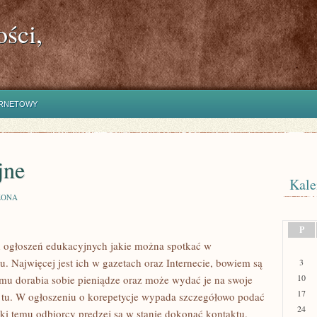
ści,
ERNETOWY
jne
Kale
ZONA
P
ch ogłoszeń edukacyjnych jakie można spotkać w
 Najwięcej jest ich w gazetach oraz Internecie, bowiem są
3
10
mu dorabia sobie pieniądze oraz może wydać je na swoje
17
 tu. W ogłoszeniu o korepetycje wypada szczegółowo podać
24
ęki temu odbiorcy prędzej są w stanie dokonać kontaktu.