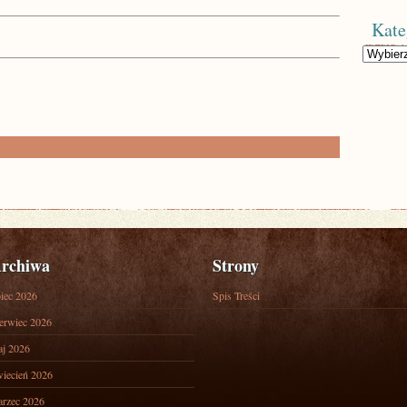
Kate
Kategorie
rchiwa
Strony
piec 2026
Spis Treści
erwiec 2026
j 2026
iecień 2026
rzec 2026