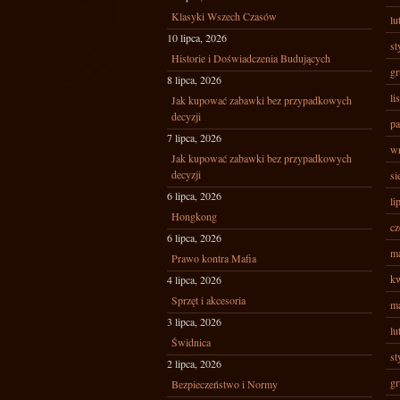
Klasyki Wszech Czasów
lu
10 lipca, 2026
st
Historie i Doświadczenia Budujących
gr
8 lipca, 2026
li
Jak kupować zabawki bez przypadkowych
decyzji
pa
7 lipca, 2026
wr
Jak kupować zabawki bez przypadkowych
decyzji
si
6 lipca, 2026
li
Hongkong
cz
6 lipca, 2026
ma
Prawo kontra Mafia
kw
4 lipca, 2026
Sprzęt i akcesoria
ma
3 lipca, 2026
lu
Świdnica
st
2 lipca, 2026
gr
Bezpieczeństwo i Normy