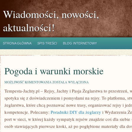
Wiadomości, nowości,
aktualności!
STRONA GŁÓWNA
SPIS TREŚCI
BLOG INTERNETOWY
Pogoda i warunki morskie
POGODA
MOŻLIWOŚĆ KOMENTOWANIA
ZOSTAŁA WYŁĄCZONA
I
Tempesta-Jachty.pl – Rejsy, Jachty i Pasja Żeglarstwa to przestrzeń
WARUNKI
MORSKIE
spotyka się z doświadczeniem i pomysłami na rejsy. To platforma, s
żeglarstwa, które chcą poznawać nowe trasy, organizować rejsy i jed
kompetencje. Polecamy:
Poradniki DIY dla żeglarzy
i Wydarzenia Żeg
port w sieci, w której każdy sympatyk rejsów znajdzie coś dla siebie 
osób stawiających pierwsze kroki, aż po pogłębione materiały dla d