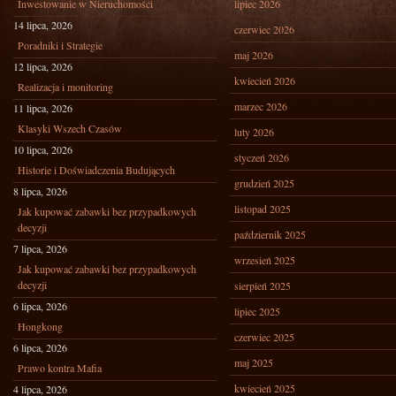
Inwestowanie w Nieruchomości
lipiec 2026
14 lipca, 2026
czerwiec 2026
Poradniki i Strategie
maj 2026
12 lipca, 2026
kwiecień 2026
Realizacja i monitoring
marzec 2026
11 lipca, 2026
Klasyki Wszech Czasów
luty 2026
10 lipca, 2026
styczeń 2026
Historie i Doświadczenia Budujących
grudzień 2025
8 lipca, 2026
listopad 2025
Jak kupować zabawki bez przypadkowych
decyzji
październik 2025
7 lipca, 2026
wrzesień 2025
Jak kupować zabawki bez przypadkowych
decyzji
sierpień 2025
6 lipca, 2026
lipiec 2025
Hongkong
czerwiec 2025
6 lipca, 2026
maj 2025
Prawo kontra Mafia
kwiecień 2025
4 lipca, 2026