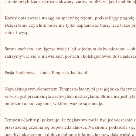
stronie przybliżane są różne akweny, zarówno bliższe, jak i ambitniej
Każdy opis zwraca uwagę na specyfikę rejonu, podkreślając pogodę, a
Dzięki temu czytelnik może nie tylko zaplanować trasę, lecz także p
zatok i wysp.
Strona zachęca, aby łączyć wodę i ląd w jednym doświadczeniu – o
zatrzymywać się w niewielkich portach i kolekcjonować doświadczen
Pasja żeglarstwa – duch Tempesta-Jachty.pl
Najważniejszym elementem Tempesta-Jachty.pl jest głęboka fascyna
serwisu jest przeniknięta zachwytem nad żaglami. Strona nie jest tyl
podróżnika pod żaglami, w której ważne są emocje.
Tempesta-Jachty.pl pokazuje, że żeglarstwo może być jednocześnie 
przestrzenią uczenia się odpowiedzialności. Na stronie podkreśla się,
razu być ekspertem, a dobrze dobrane informacje pozwalają wejść w