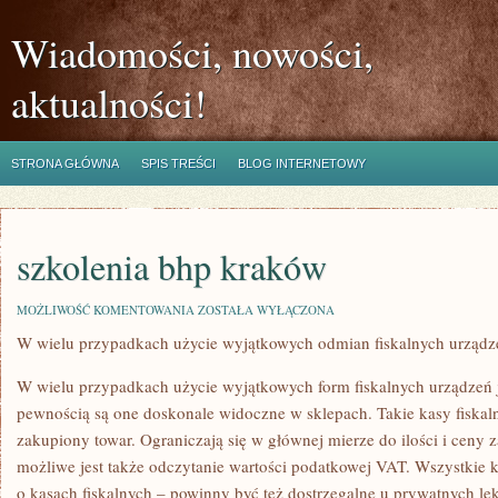
Wiadomości, nowości,
aktualności!
STRONA GŁÓWNA
SPIS TREŚCI
BLOG INTERNETOWY
szkolenia bhp kraków
SZKOLENIA
MOŻLIWOŚĆ KOMENTOWANIA
ZOSTAŁA WYŁĄCZONA
BHP
W wielu przypadkach użycie wyjątkowych odmian fiskalnych urządz
KRAKÓW
W wielu przypadkach użycie wyjątkowych form fiskalnych urządzeń 
pewnością są one doskonale widoczne w sklepach. Takie kasy fiskalne
zakupiony towar. Ograniczają się w głównej mierze do ilości i ceny
możliwe jest także odczytanie wartości podatkowej VAT. Wszystkie ka
o kasach fiskalnych – powinny być też dostrzegalne u prywatnych lek