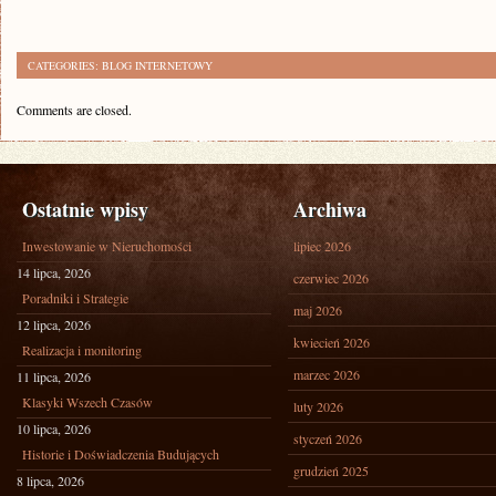
CATEGORIES:
BLOG INTERNETOWY
Comments are closed.
Ostatnie wpisy
Archiwa
Inwestowanie w Nieruchomości
lipiec 2026
14 lipca, 2026
czerwiec 2026
Poradniki i Strategie
maj 2026
12 lipca, 2026
kwiecień 2026
Realizacja i monitoring
marzec 2026
11 lipca, 2026
Klasyki Wszech Czasów
luty 2026
10 lipca, 2026
styczeń 2026
Historie i Doświadczenia Budujących
grudzień 2025
8 lipca, 2026