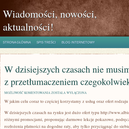
Wiadomości, nowości,
aktualności!
STRONA GŁÓWNA
SPIS TREŚCI
BLOG INTERNETOWY
W dzisiejszych czasach nie musi
z przetłumaczeniem czegokolwiek
W
MOŻLIWOŚĆ KOMENTOWANIA
ZOSTAŁA WYŁĄCZONA
DZISIEJSZYCH
W jakim celu coraz to częściej korzystamy z usług oraz ofert rodzaju
CZASACH
NIE
MUSIMY
W dzisiejszych czasach na rynku jest dużo ofert typu http://www.albi
MIEĆ
KŁOPOTU
różnymi promocjami, proponując darmowe lekcje pokazowe, podręczn
Z
rozłożenia płatności na dogodne raty, aby tylko przyciągnąć do siebi
PRZETŁUMACZENIEM