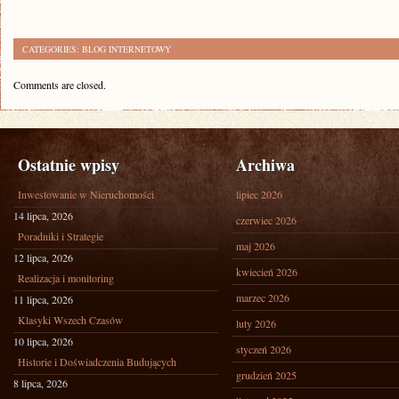
CATEGORIES:
BLOG INTERNETOWY
Comments are closed.
Ostatnie wpisy
Archiwa
Inwestowanie w Nieruchomości
lipiec 2026
14 lipca, 2026
czerwiec 2026
Poradniki i Strategie
maj 2026
12 lipca, 2026
kwiecień 2026
Realizacja i monitoring
marzec 2026
11 lipca, 2026
Klasyki Wszech Czasów
luty 2026
10 lipca, 2026
styczeń 2026
Historie i Doświadczenia Budujących
grudzień 2025
8 lipca, 2026