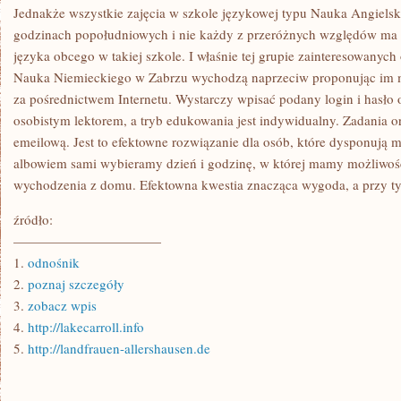
CZEGOKOLWIEK
Jednakże wszystkie zajęcia w szkole językowej typu Nauka Angiels
NA
godzinach popołudniowych i nie każdy z przeróżnych względów ma 
OBCY
JĘZYK
języka obcego w takiej szkole. I właśnie tej grupie zainteresowanyc
Nauka Niemieckiego w Zabrzu wychodzą naprzeciw proponując im 
za pośrednictwem Internetu. Wystarczy wpisać podany login i hasło
osobistym lektorem, a tryb edukowania jest indywidualny. Zadania 
emeilową. Jest to efektowne rozwiązanie dla osób, które dysponują m
albowiem sami wybieramy dzień i godzinę, w której mamy możliwość
wychodzenia z domu. Efektowna kwestia znacząca wygoda, a przy t
źródło:
———————————
1.
odnośnik
2.
poznaj szczegóły
3.
zobacz wpis
4.
http://lakecarroll.info
5.
http://landfrauen-allershausen.de