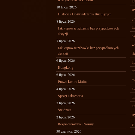
lu
10 lipca, 2026
st
Historie i Doświadczenia Budujących
gr
8 lipca, 2026
li
Jak kupować zabawki bez przypadkowych
decyzji
pa
7 lipca, 2026
wr
Jak kupować zabawki bez przypadkowych
decyzji
si
6 lipca, 2026
li
Hongkong
cz
6 lipca, 2026
ma
Prawo kontra Mafia
kw
4 lipca, 2026
Sprzęt i akcesoria
ma
3 lipca, 2026
lu
Świdnica
st
2 lipca, 2026
gr
Bezpieczeństwo i Normy
30 czerwca, 2026