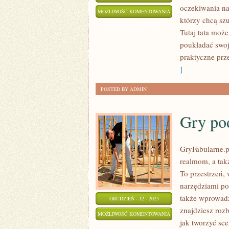
oczekiwania na
AKTYWNOŚĆ
MOŻLIWOŚĆ KOMENTOWANIA
którzy chcą sz
FIZYCZNA
ZOSTAŁA WYŁĄCZONA
Tutaj tata może
RODZINY
poukładać swo
praktyczne prz
]
POSTED BY ADMIN
Gry po
GryFabularne.p
realmom, a ta
To przestrzeń, 
narzędziami p
także wprowadz
GRUDZIEŃ - 12 - 2025
znajdziesz roz
GRY
MOŻLIWOŚĆ KOMENTOWANIA
jak tworzyć sc
PODRÓŻNICZE
ZOSTAŁA WYŁĄCZONA