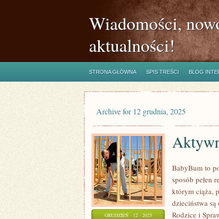
Wiadomości, nowo
aktualności!
STRONA GŁÓWNA
SPIS TREŚCI
BLOG INT
Archive for 12 grudnia, 2025
Aktywn
BabyBum to por
sposób pełen re
którym ciąża, p
dzieciństwa są 
Rodzice i Spra
GRUDZIEŃ - 12 - 2025