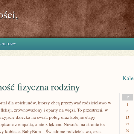
ści,
ERNETOWY
Kale
ość fizyczna rodziny
P
tal dla opiekunów, którzy chcą przeżywać rodzicielstwo w
1
fleksji, zrównoważony i oparty na więzi. To przestrzeń, w
8
rzyjście dziecka na świat, połóg oraz kolejne etapy
15
opisane z empatią, a nie z lękiem. Nowości na stronie to:
22
29
wy kobiece. BabyBum – Świadome rodzicielstwo, czas