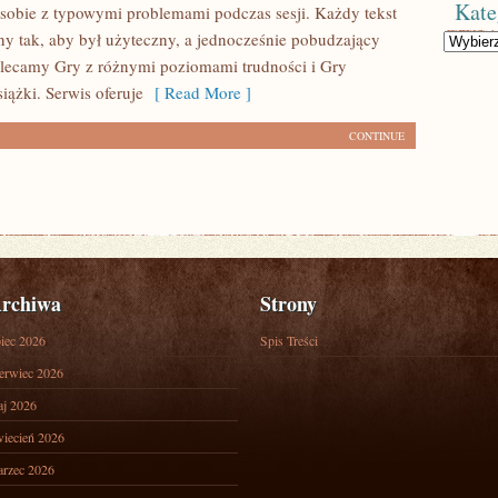
Kate
ć sobie z typowymi problemami podczas sesji. Każdy tekst
ny tak, aby był użyteczny, a jednocześnie pobudzający
Kategorie
lecamy Gry z różnymi poziomami trudności i Gry
iążki. Serwis oferuje
[ Read More ]
CONTINUE
rchiwa
Strony
piec 2026
Spis Treści
erwiec 2026
j 2026
iecień 2026
rzec 2026