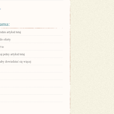
»
ama:
ełen artykuł tutaj
do oferty
 to
aj pełny artykuł tutaj
 aby dowiedzieć się więcej