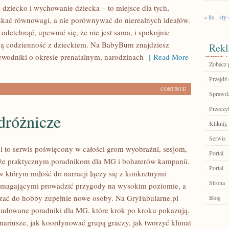
 dziecko i wychowanie dziecka – to miejsce dla tych,
« lis
sty 
ukać równowagi, a nie porównywać do nierealnych ideałów.
 odetchnąć, upewnić się, że nie jest sama, i spokojnie
ją codzienność z dzieckiem. Na BabyBum znajdziesz
Rekl
ewodniki o okresie prenatalnym, narodzinach
[ Read More
Zobacz p
Przejdź 
CONTINUE
Sprawdź
Przeczyt
dróżnicze
Kliknij,
Serwis
l to serwis poświęcony w całości grom wyobraźni, sesjom,
Portal
kże praktycznym poradnikom dla MG i bohaterów kampanii.
Portal
w którym miłość do narracji łączy się z konkretnymi
Strona
omagającymi prowadzić przygody na wysokim poziomie, a
ać do hobby zupełnie nowe osoby. Na GryFabularne.pl
Blog
budowane poradniki dla MG, które krok po kroku pokazują,
enariusze, jak koordynować grupą graczy, jak tworzyć klimat