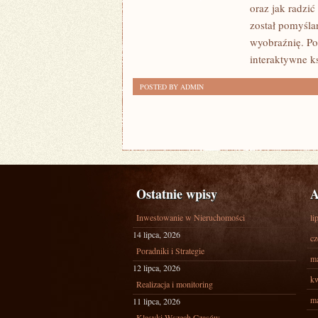
oraz jak radzi
został pomyśla
wyobraźnię. Po
interaktywne ks
POSTED BY ADMIN
Ostatnie wpisy
A
Inwestowanie w Nieruchomości
li
14 lipca, 2026
cz
Poradniki i Strategie
ma
12 lipca, 2026
kw
Realizacja i monitoring
ma
11 lipca, 2026
Klasyki Wszech Czasów