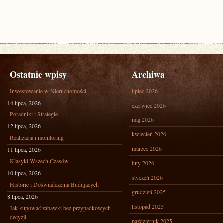
Ostatnie wpisy
Archiwa
Inwestowanie w Nieruchomości
lipiec 2026
14 lipca, 2026
czerwiec 2026
Poradniki i Strategie
maj 2026
12 lipca, 2026
kwiecień 2026
Realizacja i monitoring
marzec 2026
11 lipca, 2026
Klasyki Wszech Czasów
luty 2026
10 lipca, 2026
styczeń 2026
Historie i Doświadczenia Budujących
grudzień 2025
8 lipca, 2026
listopad 2025
Jak kupować zabawki bez przypadkowych
decyzji
październik 2025