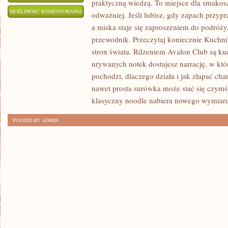
praktyczną wiedzą. To miejsce dla smakos
NAJLEPSZE
MOŻLIWOŚĆ KOMENTOWANIA
odważniej. Jeśli lubisz, gdy zapach przyp
RESTAURACJE
ZOSTAŁA WYŁĄCZONA
a miska staje się zaproszeniem do podróży
W
przewodnik. Przeczytaj koniecznie Kuchni
EUROPIE
stron świata. Rdzeniem Avalon Club są kuc
I
urywanych notek dostajesz narrację, w któ
DANIA
pochodzi, dlaczego działa i jak złapać cha
nawet prosta surówka może stać się czymś
JEDNOGARNKOWE
klasyczny noodle nabiera nowego wymiaru
I
COMFORT
POSTED BY ADMIN
FOOD