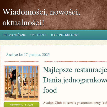
Wiadomości, nowości,
aktualności!
STRONA GŁÓWNA
SPIS TREŚCI
BLOG INTERNETOWY
Archive for 17 grudnia, 2025
Najlepsze restauracj
Dania jednogarnkowe
food
Avalon Club to serwis gastronomiczny, kt
GRUDZIEŃ - 17 - 2025