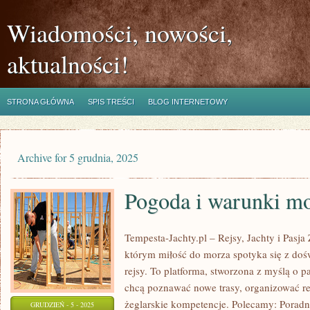
Wiadomości, nowości,
aktualności!
STRONA GŁÓWNA
SPIS TREŚCI
BLOG INTERNETOWY
Archive for 5 grudnia, 2025
Pogoda i warunki mo
Tempesta-Jachty.pl – Rejsy, Jachty i Pasja 
którym miłość do morza spotyka się z do
rejsy. To platforma, stworzona z myślą o p
chcą poznawać nowe trasy, organizować rej
żeglarskie kompetencje. Polecamy: Poradni
GRUDZIEŃ - 5 - 2025