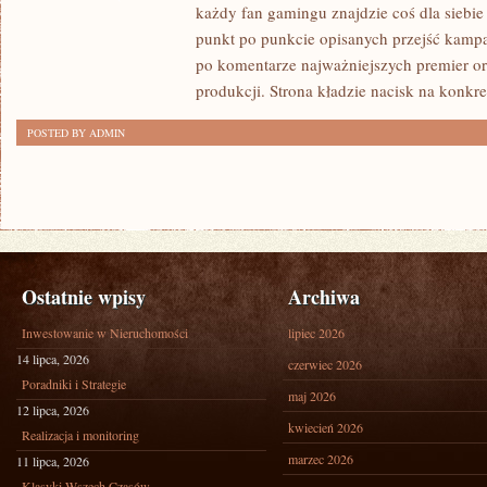
każdy fan gamingu znajdzie coś dla siebie
WSPARCIEM
punkt po punkcie opisanych przejść kampan
MODÓW
po komentarze najważniejszych premier o
produkcji. Strona kładzie nacisk na konkr
POSTED BY ADMIN
Ostatnie wpisy
Archiwa
Inwestowanie w Nieruchomości
lipiec 2026
14 lipca, 2026
czerwiec 2026
Poradniki i Strategie
maj 2026
12 lipca, 2026
kwiecień 2026
Realizacja i monitoring
marzec 2026
11 lipca, 2026
Klasyki Wszech Czasów