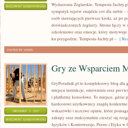
Wydarzenia Żeglarskie. Tempesta-Jachty.pl 
POGODA
MOŻLIWOŚĆ KOMENTOWANIA
sympatyk rejsów znajdzie coś dla siebie – 
I
ZOSTAŁA WYŁĄCZONA
osób stawiających pierwsze kroki, aż po p
WARUNKI
doświadczonych żeglarzy. Strona łączy w 
MORSKIE
szkoleniowe oraz emocje, który motywuje 
ku przygodzie. Tempesta-Jachty.pl –
[ Rea
POSTED BY ADMIN
Gry ze Wsparciem
GryPoradnik.pl to kompleksowy blog dla g
miejscu instrukcje, omówienia oraz previe
i platformy konsolowe. To miejsce, gdzie 
hardcorowi użytkownicy znajdą konkretne 
wskazówki i uczciwe opinie, które pomag
GRUDZIEŃ - 5 - 2025
zakupy oraz maksymalnie cieszyć się roz
GRY
MOŻLIWOŚĆ KOMENTOWANIA
Języków i Kontrowersje, Prawo i Etyka w G
ZE
ZOSTAŁA WYŁĄCZONA