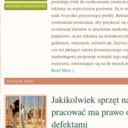
posiadają wiele do zaoferowania swoim ko
WIELE
MOŻLIWOŚĆ KOMENTOWANIA
reklamy na najwyższym poziomie. Są to r
SKLEPÓW
ZOSTAŁA WYŁĄCZONA
nade wszystko przynoszące profity. Rekl
MA
wielorakimi postaciami, aby przykroić się 
KŁOPOT
oczekiwań klientów w dziedzinie marketin
Z
papierowe, są też reklamy na dodatkowych f
UZYSKANIEM
gablotach, witrynach, szybach itp. Zazwyc
czy też jakiegoś salonu kosmetycznego czy
NOWYCH
marketingowa proponuje wskutek tego najl
KLIENTÓW.
warszawa, odróżniające się na tle innych p
NIE
Read More ]
KAŻDY
JEST
POSTED BY ADMIN
DOBRY
W
Jakikolwiek sprzęt n
MARKETINGU
pracować ma prawo o
defektami