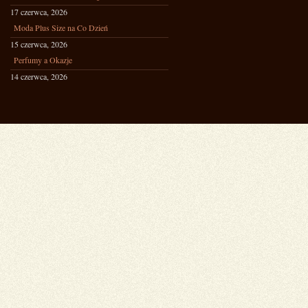
17 czerwca, 2026
Moda Plus Size na Co Dzień
15 czerwca, 2026
Perfumy a Okazje
14 czerwca, 2026