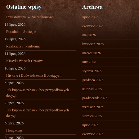
Ostatnie wpisy
Archiwa
Inwestowanie w Nieruchomości
lipiec 2026
14 lipca, 2026
czerwiec 2026
Poradniki i Strategie
maj 2026
12 lipca, 2026
kwiecień 2026
Realizacja i monitoring
marzec 2026
11 lipca, 2026
Klasyki Wszech Czasów
luty 2026
10 lipca, 2026
styczeń 2026
Historie i Doświadczenia Budujących
grudzień 2025
8 lipca, 2026
listopad 2025
Jak kupować zabawki bez przypadkowych
decyzji
październik 2025
7 lipca, 2026
wrzesień 2025
Jak kupować zabawki bez przypadkowych
decyzji
sierpień 2025
6 lipca, 2026
lipiec 2025
Hongkong
czerwiec 2025
6 lipca, 2026