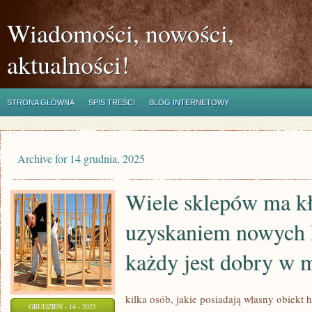
Wiadomości, nowości,
aktualności!
STRONA GŁÓWNA
SPIS TREŚCI
BLOG INTERNETOWY
Archive for 14 grudnia, 2025
Wiele sklepów ma kł
uzyskaniem nowych 
każdy jest dobry w 
kilka osób, jakie posiadają własny obiek
GRUDZIEŃ - 14 - 2025