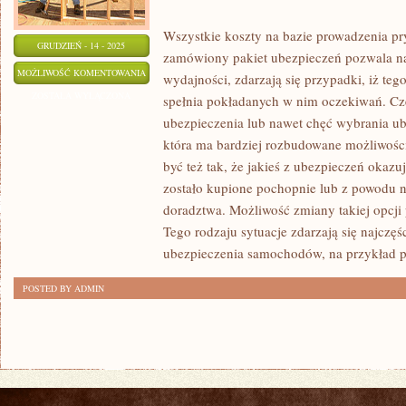
Wszystkie koszty na bazie prowadzenia pr
GRUDZIEŃ - 14 - 2025
zamówiony pakiet ubezpieczeń pozwala na
JAKIKOLWIEK
MOŻLIWOŚĆ KOMENTOWANIA
wydajności, zdarzają się przypadki, iż teg
SPRZĘT
ZOSTAŁA WYŁĄCZONA
spełnia pokładanych w nim oczekiwań. Czę
NA
ubezpieczenia lub nawet chęć wybrania ube
KTÓRYM
która ma bardziej rozbudowane możliwoś
TRZEBA
być też tak, że jakieś z ubezpieczeń okazuj
PRACOWAĆ
zostało kupione pochopnie lub z powodu 
doradztwa. Możliwość zmiany takiej opcji
MA
Tego rodzaju sytuacje zdarzają się najczę
PRAWO
ubezpieczenia samochodów, na przykład 
ODZNACZAĆ
SIĘ
POSTED BY ADMIN
DEFEKTAMI