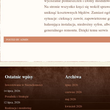
wyciszanie pomieszczeń i Domy modułowe,
KATAKLIZMY
Na stronie wszystko kręci się wokół spra
uniknąć kosztownych błędów. Zamiast ogó
sytuacje: cieknący zawór, zapowietrzone gr
hałasująca instalacja, niedrożny syfon, al
generalnego remontu. Dzięki temu serwis
[
POSTED BY ADMIN
Ostatnie wpisy
Archiwa
Inwestowanie w Nieruchomości
lipiec 2026
14 lipca, 2026
czerwiec 2026
Poradniki i Strategie
maj 2026
12 lipca, 2026
kwiecień 2026
Realizacja i monitoring