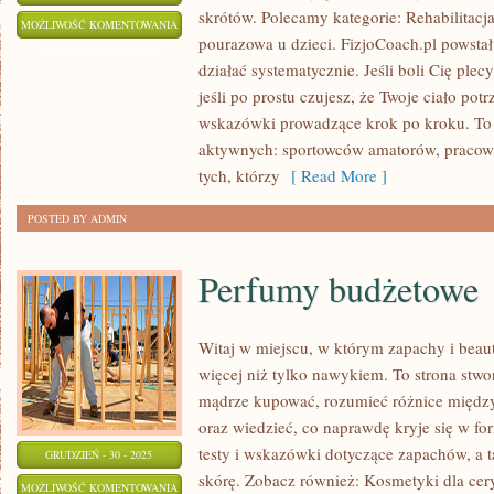
skrótów. Polecamy kategorie: Rehabilitacj
FIZJOTERAPIA
MOŻLIWOŚĆ KOMENTOWANIA
pourazowa u dzieci. FizjoCoach.pl powstał
UROGINEKOLOGICZNA
ZOSTAŁA WYŁĄCZONA
działać systematycznie. Jeśli boli Cię plecy
jeśli po prostu czujesz, że Twoje ciało potr
wskazówki prowadzące krok po kroku. To
aktywnych: sportowców amatorów, pracown
tych, którzy
[ Read More ]
POSTED BY ADMIN
Perfumy budżetowe
Witaj w miejscu, w którym zapachy i beaut
więcej niż tylko nawykiem. To strona stwo
mądrze kupować, rozumieć różnice międ
oraz wiedzieć, co naprawdę kryje się w for
testy i wskazówki dotyczące zapachów, a t
GRUDZIEŃ - 30 - 2025
skórę. Zobacz również: Kosmetyki dla cer
PERFUMY
MOŻLIWOŚĆ KOMENTOWANIA