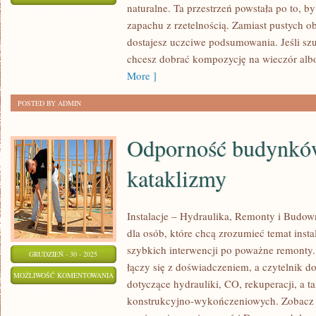
naturalne. Ta przestrzeń powstała po to, by
BUDŻETOWE
ZOSTAŁA WYŁĄCZONA
zapachu z rzetelnością. Zamiast pustych o
dostajesz uczciwe podsumowania. Jeśli sz
chcesz dobrać kompozycję na wieczór albo
More ]
POSTED BY ADMIN
Odporność budynkó
kataklizmy
Instalacje – Hydraulika, Remonty i Budow
dla osób, które chcą zrozumieć temat insta
szybkich interwencji po poważne remonty.
GRUDZIEŃ - 30 - 2025
łączy się z doświadczeniem, a czytelnik d
ODPORNOŚĆ
MOŻLIWOŚĆ KOMENTOWANIA
dotyczące hydrauliki, CO, rekuperacji, a t
BUDYNKÓW
ZOSTAŁA WYŁĄCZONA
konstrukcyjno-wykończeniowych. Zobacz k
NA