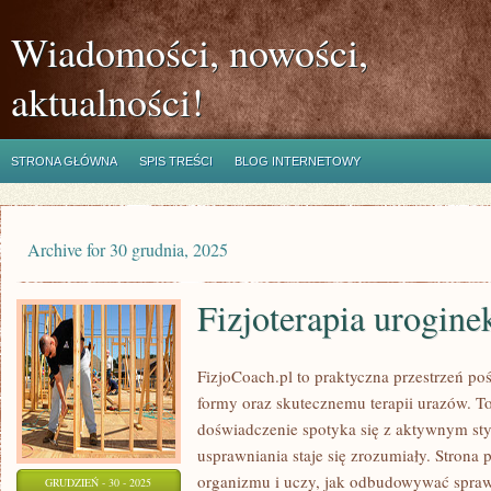
Wiadomości, nowości,
aktualności!
STRONA GŁÓWNA
SPIS TREŚCI
BLOG INTERNETOWY
Archive for 30 grudnia, 2025
Fizjoterapia urogine
FizjoCoach.pl to praktyczna przestrzeń po
formy oraz skutecznemu terapii urazów. T
doświadczenie spotyka się z aktywnym sty
usprawniania staje się zrozumiały. Strona
organizmu i uczy, jak odbudowywać spra
GRUDZIEŃ - 30 - 2025